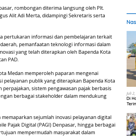
asar, rombongan diterima langsung oleh Plt.
s Alit Adi Merta, didampingi Sekretaris serta
Nas
ya pertukaran informasi dan pembelajaran terkait
k daerah, pemanfaatan teknologi informasi dalam
inovasi yang telah diterapkan oleh Bapenda Kota
tan PAD.
Kota Medan memperoleh paparan mengenai
i pelayanan publik yang diterapkan Bapenda Kota
nan perpajakan, sistem pengawasan pajak berbasis
Juli 2
dengan berbagai stakeholder dalam mendukung
Di H
Teri
pada
a memaparkan sejumlah inovasi pelayanan digital
le Pajak Digital (PAGI) Denpasar, hingga berbagai
 bertujuan mempermudah masyarakat dalam