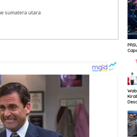
ine sumatera utara
PRSU
Capa
Wabu
Kira
Desa
Peki
Men