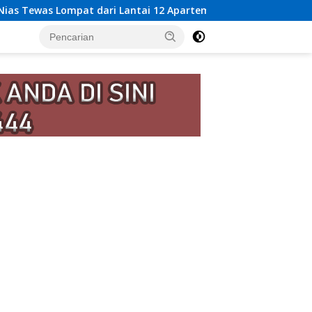
ai 12 Apartemen, Berawal dari Pesan Wanita Lewat Aplikasi K