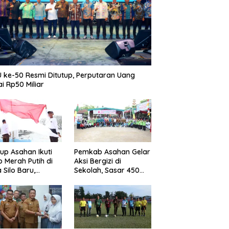
 ke-50 Resmi Ditutup, Perputaran Uang
i Rp50 Miliar
p Asahan Ikuti
Pemkab Asahan Gelar
b Merah Putih di
Aksi Bergizi di
 Silo Baru,
Sekolah, Sasar 450
kan Merdeka
Remaja Putri Cegah
ggema
Stunting