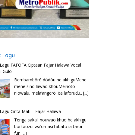
ik Lagu
k Lagu FAFOFA Ciptaan Fajar Halawa Vocal
i Gulo
Bembambörö dödöu he akhiguMene
mene sino lawaö khöuMeinötö
niowalu, mela’angdröi ita laforudu..
[...]
k Lagu Cinta Mati – Fajar Halawa
Tenga sakali nouwao khuo he akhigu
boi taozui wa’omasiTabato ia taroi
furi
[...]