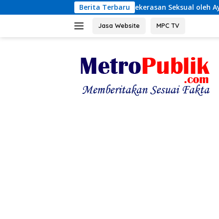
Langsung
r Dugaan Kekerasan Seksual oleh Ayah Angkat
Berita Terbaru
Terungk
ke
konten
Jasa Website
MPC TV