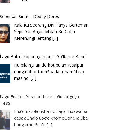
k Seberkas Sinar – Deddy Dores
Kala Ku Seorang Diri Hanya Berteman
Sepi Dan Angin MalamKu Coba
MerenungiTentang
[...]
k Lagu Batak Sopanagaman – Go’Rame Band
Hu bila ngi ari do hot bulanHusalpui
nang dohot taonSoada tonamNaso
masihol
[...]
k Lagu Ena’o – Yusman Lase – Gudangnya
 Nias
Ena’o natola ukhamoHaga mbawa ba
desa’aUhalo ube’e khomoUohe ia ube
bangaimo Ena’o
[...]