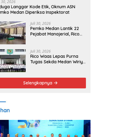
i 30, 2026
duga Langgar Kode Etik, Oknum ASN
mko Medan Diperiksa Inspektorat
Juli 30, 2026
Pemko Medan Lantik 22
Pejabat Manajerial, Rico
Waas Minta Pelayanan
Publik Lebih Cepat dan
Transparan
Juli 30, 2026
Rico Waas Lepas Purna
Tugas Sekda Medan Wiriya
Alrahman, Sebut
Pengabdian Tak Pernah
Berakhir
Selengkapnya
ahan