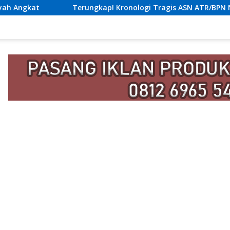
ap! Kronologi Tragis ASN ATR/BPN Nias Tewas Lompat dari Lant