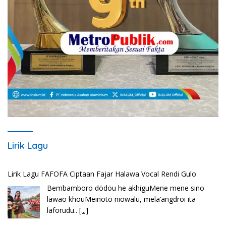
Lirik Lagu
Lirik Lagu FAFOFA Ciptaan Fajar Halawa Vocal Rendi Gulo
Bembambörö dödöu he akhiguMene mene sino
lawaö khöuMeinötö niowalu, mela’angdröi ita
laforudu..
[...]