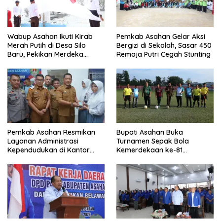
Wabup Asahan Ikuti Kirab
Pemkab Asahan Gelar Aksi
Merah Putih di Desa Silo
Bergizi di Sekolah, Sasar 450
Baru, Pekikan Merdeka
Remaja Putri Cegah Stunting
Menggema
Pemkab Asahan Resmikan
Bupati Asahan Buka
Layanan Administrasi
Turnamen Sepak Bola
Kependudukan di Kantor
Kemerdekaan ke-81
Camat Aek Kuasan
Perebutkan Piala Dandim
0208/Asahan