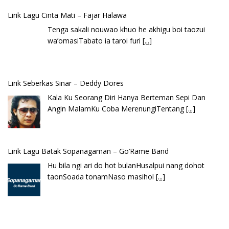
Lirik Lagu Cinta Mati – Fajar Halawa
Tenga sakali nouwao khuo he akhigu boi taozui
wa’omasiTabato ia taroi furi
[...]
Lirik Seberkas Sinar – Deddy Dores
Kala Ku Seorang Diri Hanya Berteman Sepi Dan
Angin MalamKu Coba MerenungiTentang
[...]
Lirik Lagu Batak Sopanagaman – Go’Rame Band
Hu bila ngi ari do hot bulanHusalpui nang dohot
taonSoada tonamNaso masihol
[...]
Lirik Lagu Ena’o – Yusman Lase – Gudangnya Lagu Nias
Ena’o natola ukhamoHaga mbawa ba desa’aUhalo