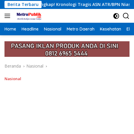
Langsung
Kronologi Tragis ASN ATR/BPN Nias Tewas Lompat dari Lantai 1
Berita Terbaru
ke
konten
Home
Headline
Nasional
Metro Daerah
Kesehatan
Eko
Beranda
Nasional
Nasional