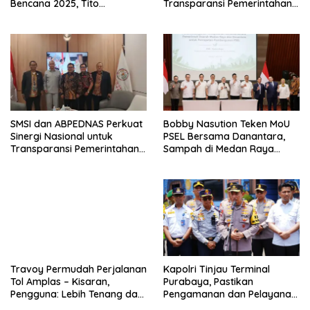
Bencana 2025, Tito
Transparansi Pemerintahan
Karnavian Apresiasi Hibah
Desa
Rp260 Miliar
SMSI dan ABPEDNAS Perkuat
Bobby Nasution Teken MoU
Sinergi Nasional untuk
PSEL Bersama Danantara,
Transparansi Pemerintahan
Sampah di Medan Raya
Desa
Ditarget Jadi Energi Listrik
Travoy Permudah Perjalanan
Kapolri Tinjau Terminal
Tol Amplas – Kisaran,
Purabaya, Pastikan
Pengguna: Lebih Tenang dan
Pengamanan dan Pelayanan
Terencana
Mudik Lebaran 2026