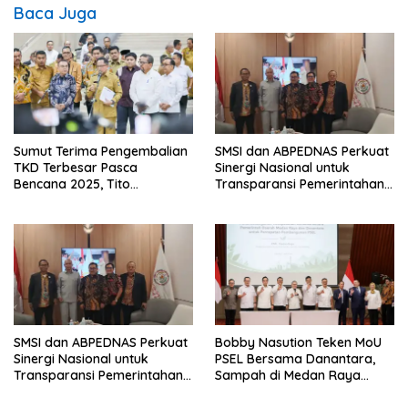
Baca Juga
Sumut Terima Pengembalian
SMSI dan ABPEDNAS Perkuat
TKD Terbesar Pasca
Sinergi Nasional untuk
Bencana 2025, Tito
Transparansi Pemerintahan
Karnavian Apresiasi Hibah
Desa
Rp260 Miliar
SMSI dan ABPEDNAS Perkuat
Bobby Nasution Teken MoU
Sinergi Nasional untuk
PSEL Bersama Danantara,
Transparansi Pemerintahan
Sampah di Medan Raya
Desa
Ditarget Jadi Energi Listrik