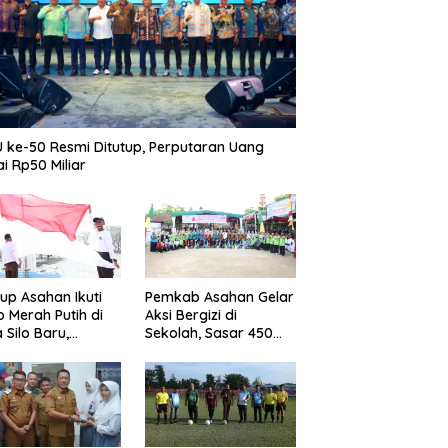
 ke-50 Resmi Ditutup, Perputaran Uang
i Rp50 Miliar
p Asahan Ikuti
Pemkab Asahan Gelar
b Merah Putih di
Aksi Bergizi di
 Silo Baru,
Sekolah, Sasar 450
kan Merdeka
Remaja Putri Cegah
ggema
Stunting