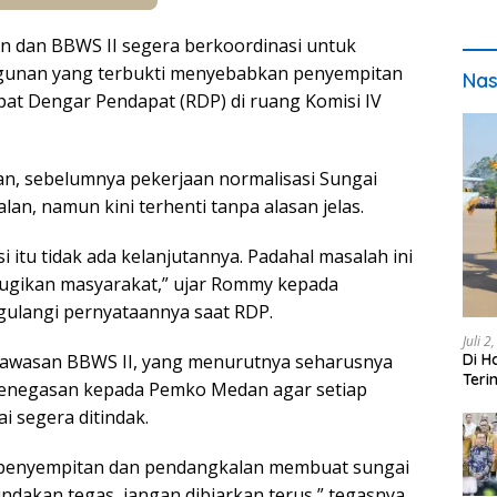
n dan BBWS II segera berkoordinasi untuk
angunan yang terbukti menyebabkan penyempitan
Nas
at Dengar Pendapat (RDP) di ruang Komisi IV
kan, sebelumnya pekerjaan normalisasi Sungai
an, namun kini terhenti tanpa alasan jelas.
itu tidak ada kelanjutannya. Padahal masalah ini
ugikan masyarakat,” ujar Rommy kepada
gulangi pernyataannya saat RDP.
Juli 2
Di H
awasan BBWS II, yang menurutnya seharusnya
Teri
penegasan kepada Pemko Medan agar setiap
pada
i segera ditindak.
as penyempitan dan pendangkalan membuat sungai
indakan tegas, jangan dibiarkan terus,” tegasnya.