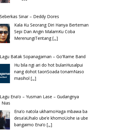
k Seberkas Sinar – Deddy Dores
Kala Ku Seorang Diri Hanya Berteman
Sepi Dan Angin MalamKu Coba
MerenungiTentang
[...]
k Lagu Batak Sopanagaman – Go’Rame Band
Hu bila ngi ari do hot bulanHusalpui
nang dohot taonSoada tonamNaso
masihol
[...]
k Lagu Ena’o – Yusman Lase – Gudangnya
 Nias
Ena’o natola ukhamoHaga mbawa ba
desa’aUhalo ube’e khomoUohe ia ube
bangaimo Ena’o
[...]