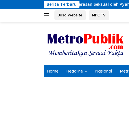
Langsung
Dugaan Kekerasan Seksual oleh Ayah Angkat
Berita Terbaru
Terungkap
ke
konten
Jasa Website
MPC TV
Home
Headline
Nasional
Metr