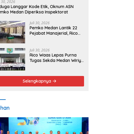
i 30, 2026
duga Langgar Kode Etik, Oknum ASN
mko Medan Diperiksa Inspektorat
Juli 30, 2026
Pemko Medan Lantik 22
Pejabat Manajerial, Rico
Waas Minta Pelayanan
Publik Lebih Cepat dan
Transparan
Juli 30, 2026
Rico Waas Lepas Purna
Tugas Sekda Medan Wiriya
Alrahman, Sebut
Pengabdian Tak Pernah
Berakhir
Selengkapnya
ahan