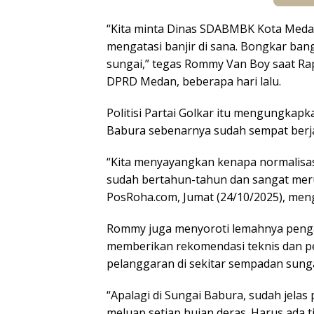
“Kita minta Dinas SDABMBK Kota Meda
mengatasi banjir di sana. Bongkar b
sungai,” tegas Rommy Van Boy saat Rap
DPRD Medan, beberapa hari lalu.
Politisi Partai Golkar itu mengungkap
Babura sebenarnya sudah sempat berjal
“Kita menyayangkan kenapa normalisasi 
sudah bertahun-tahun dan sangat mer
PosRoha.com, Jumat (24/10/2025), men
Rommy juga menyoroti lemahnya peng
memberikan rekomendasi teknis dan 
pelanggaran di sekitar sempadan sunga
“Apalagi di Sungai Babura, sudah jel
meluap setiap hujan deras. Harus ada t