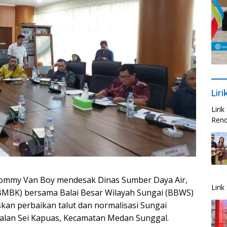
Lir
Liri
Rend
ommy Van Boy mendesak Dinas Sumber Daya Air,
Liri
BMBK) bersama Balai Besar Wilayah Sungai (BBWS)
kan perbaikan talut dan normalisasi Sungai
 Jalan Sei Kapuas, Kecamatan Medan Sunggal.