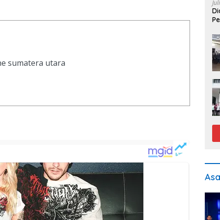
Jul
Di
Pe
ine sumatera utara
As