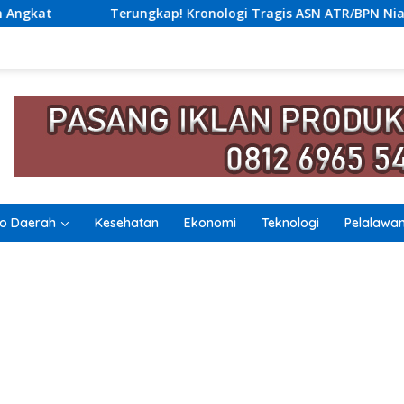
! Kronologi Tragis ASN ATR/BPN Nias Tewas Lompat dari Lantai
o Daerah
Kesehatan
Ekonomi
Teknologi
Pelalawa