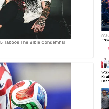
PRSU
Capa
Wabu
Kira
Desa
Peki
Men