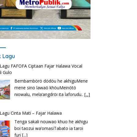
ik Lagu
k Lagu FAFOFA Ciptaan Fajar Halawa Vocal
i Gulo
Bembambörö dödöu he akhiguMene
mene sino lawaö khöuMeinötö
niowalu, mela’angdröi ita laforudu..
[...]
k Lagu Cinta Mati – Fajar Halawa
Tenga sakali nouwao khuo he akhigu
boi taozui wa’omasiTabato ia taroi
furi
[...]