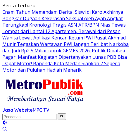
Langsung
Berita Terbaru
ke
Enam Tahun Memendam Derita, Siswi di Karo Akhirnya
konten
Bongkar Dugaan Kekerasan Seksual oleh Ayah Angkat
Terungkap! Kronologi Tragis ASN ATR/BPN Nias Tewas
Lompat dari Lantai 12 Apartemen, Berawal dari Pesan
Wanita Lewat Aplikasi Kencan
Ketum PWI Pusat Akhmad
Munir Tegaskan Wartawan PWI Jangan Terlibat Narkoba
dan Judi
Rp2,5 Miliar untuk GEMES 2026: Publik Dibatasi
Pagar, Manfaat Kegiatan Dipertanyakan
Lunas PBB Bisa
Dapat Motor! Bapenda Kota Medan Siapkan 2 Sepeda
Motor dan Puluhan Hadiah Menarik
Jasa Website
MPC TV