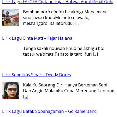
Lirik Lagu Cinta Mati – Fajar Halawa
Tenga sakali nouwao khuo he akhigu boi
taozui wa’omasiTabato ia taroi furi
[...]
Lirik Seberkas Sinar – Deddy Dores
Kala Ku Seorang Diri Hanya Berteman Sepi
Dan Angin MalamKu Coba MerenungiTentang
[...]
Lirik Lagu Batak Sopanagaman – Go’Rame Band
Hu bila ngi ari do hot bulanHusalpui nang
dohot taonSoada tonamNaso masihol
[...]
Lirik Lagu Ena’o – Yusman Lase – Gudangnya Lagu Nias