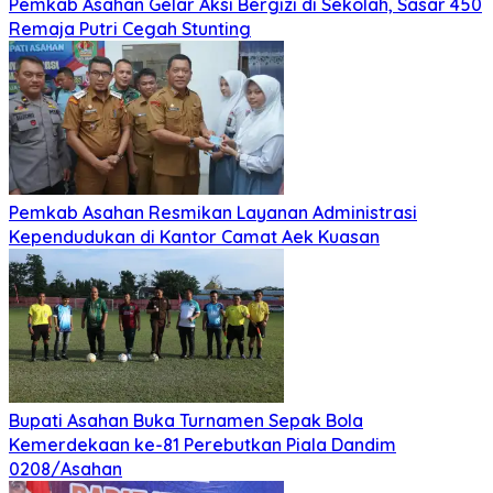
Pemkab Asahan Gelar Aksi Bergizi di Sekolah, Sasar 450
Remaja Putri Cegah Stunting
Pemkab Asahan Resmikan Layanan Administrasi
Kependudukan di Kantor Camat Aek Kuasan
Bupati Asahan Buka Turnamen Sepak Bola
Kemerdekaan ke-81 Perebutkan Piala Dandim
0208/Asahan