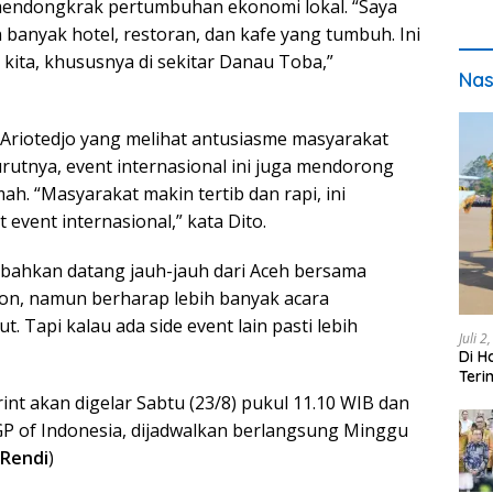
endongkrak pertumbuhan ekonomi lokal. “Saya
n banyak hotel, restoran, dan kafe yang tumbuh. Ini
 kita, khususnya di sekitar Danau Toba,”
Nas
Ariotedjo yang melihat antusiasme masyarakat
utnya, event internasional ini juga mendorong
ah. “Masyarakat makin tertib dan rapi, ini
vent internasional,” kata Dito.
bahkan datang jauh-jauh dari Aceh bersama
on, namun berharap lebih banyak acara
. Tapi kalau ada side event lain pasti lebih
Juli 2
Di H
Teri
pada
nt akan digelar Sabtu (23/8) pukul 11.10 WIB dan
GP of Indonesia, dijadwalkan berlangsung Minggu
Rendi
)