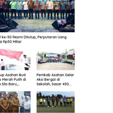
 ke-50 Resmi Ditutup, Perputaran Uang
i Rp50 Miliar
p Asahan Ikuti
Pemkab Asahan Gelar
b Merah Putih di
Aksi Bergizi di
 Silo Baru,
Sekolah, Sasar 450
kan Merdeka
Remaja Putri Cegah
ggema
Stunting