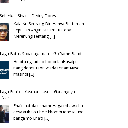
k Seberkas Sinar – Deddy Dores
Kala Ku Seorang Diri Hanya Berteman
Sepi Dan Angin MalamKu Coba
MerenungiTentang
[...]
k Lagu Batak Sopanagaman – Go’Rame Band
Hu bila ngi ari do hot bulanHusalpui
nang dohot taonSoada tonamNaso
masihol
[...]
k Lagu Ena’o – Yusman Lase – Gudangnya
 Nias
Ena’o natola ukhamoHaga mbawa ba
desa’aUhalo ube’e khomoUohe ia ube
bangaimo Ena’o
[...]