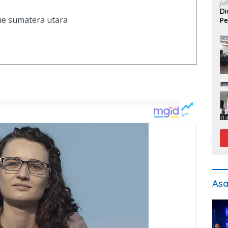
Jul
Di
ine sumatera utara
Pe
As