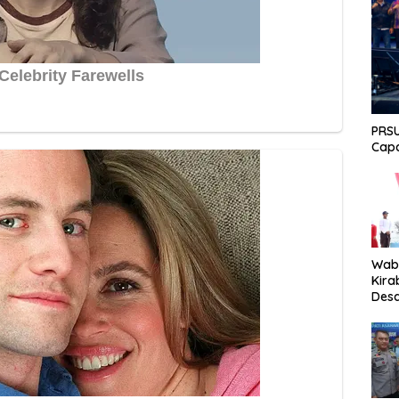
PRSU
Capa
Wabu
Kira
Desa
Peki
Men