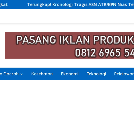
nologi Tragis ASN ATR/BPN Nias Tewas Lompat dari Lantai 12 
o Daerah
Kesehatan
Ekonomi
Teknologi
Pelalawa