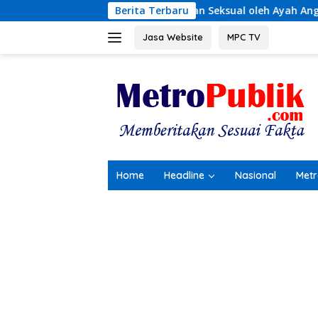
Langsung
an Kekerasan Seksual oleh Ayah Angkat
Berita Terbaru
Terungkap! Kro
ke
konten
Jasa Website
MPC TV
Home
Headline
Nasional
Metr