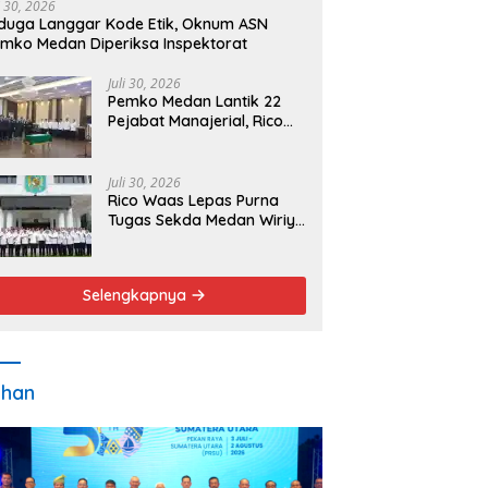
i 30, 2026
duga Langgar Kode Etik, Oknum ASN
mko Medan Diperiksa Inspektorat
Juli 30, 2026
Pemko Medan Lantik 22
Pejabat Manajerial, Rico
Waas Minta Pelayanan
Publik Lebih Cepat dan
Transparan
Juli 30, 2026
Rico Waas Lepas Purna
Tugas Sekda Medan Wiriya
Alrahman, Sebut
Pengabdian Tak Pernah
Berakhir
Selengkapnya
ahan