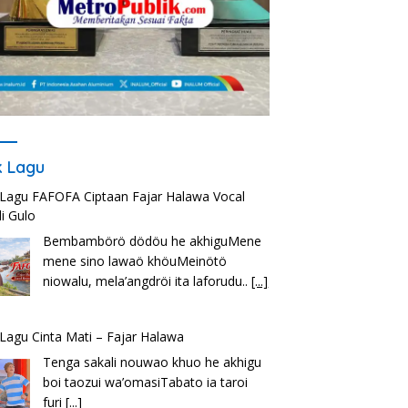
ik Lagu
k Lagu FAFOFA Ciptaan Fajar Halawa Vocal
i Gulo
Bembambörö dödöu he akhiguMene
mene sino lawaö khöuMeinötö
niowalu, mela’angdröi ita laforudu..
[...]
k Lagu Cinta Mati – Fajar Halawa
Tenga sakali nouwao khuo he akhigu
boi taozui wa’omasiTabato ia taroi
furi
[...]