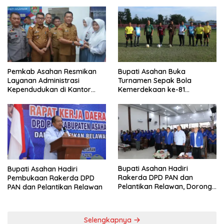
Menggema
Pemkab Asahan Resmikan
Bupati Asahan Buka
Layanan Administrasi
Turnamen Sepak Bola
Kependudukan di Kantor
Kemerdekaan ke-81
Camat Aek Kuasan
Perebutkan Piala Dandim
0208/Asahan
Bupati Asahan Hadiri
Bupati Asahan Hadiri
Rakerda DPD PAN dan
Pembukaan Rakerda DPD
Pelantikan Relawan, Dorong
PAN dan Pelantikan Relawan
Sinergi untuk Kemajuan
Daerah
Selengkapnya