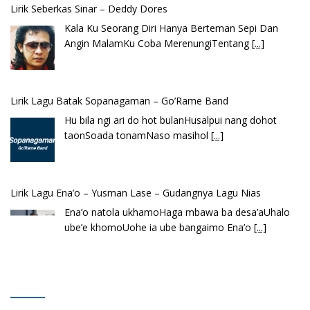
Lirik Seberkas Sinar – Deddy Dores
Kala Ku Seorang Diri Hanya Berteman Sepi Dan
Angin MalamKu Coba MerenungiTentang
[...]
Lirik Lagu Batak Sopanagaman – Go’Rame Band
Hu bila ngi ari do hot bulanHusalpui nang dohot
taonSoada tonamNaso masihol
[...]
Lirik Lagu Ena’o – Yusman Lase – Gudangnya Lagu Nias
Ena’o natola ukhamoHaga mbawa ba desa’aUhalo
ube’e khomoUohe ia ube bangaimo Ena’o
[...]