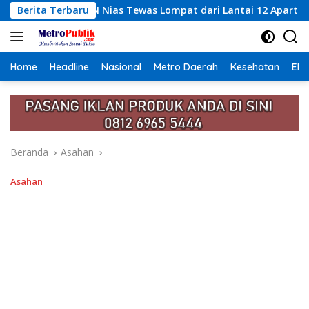
Langsung
Tewas Lompat dari Lantai 12 Apartemen, Berawal dari Pesan Wa
Berita Terbaru
ke
konten
Home
Headline
Nasional
Metro Daerah
Kesehatan
Eko
Beranda
Asahan
Asahan