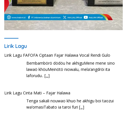
Lirik Lagu
Lirik Lagu FAFOFA Ciptaan Fajar Halawa Vocal Rendi Gulo
Bembambörö dödöu he akhiguMene mene sino
lawaö khöuMeinötö niowalu, mela’angdröi ita
laforudu..
[...]
Lirik Lagu Cinta Mati – Fajar Halawa
Tenga sakali nouwao khuo he akhigu boi taozui
wa’omasiTabato ia taroi furi
[...]