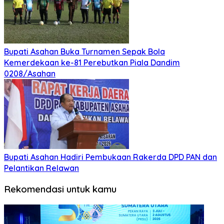
Bupati Asahan Buka Turnamen Sepak Bola
Kemerdekaan ke-81 Perebutkan Piala Dandim
0208/Asahan
Bupati Asahan Hadiri Pembukaan Rakerda DPD PAN dan
Pelantikan Relawan
Rekomendasi untuk kamu