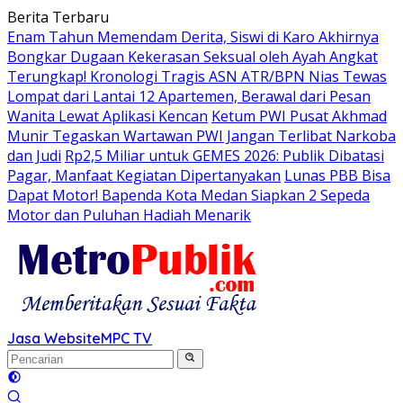
Langsung
Berita Terbaru
ke
Enam Tahun Memendam Derita, Siswi di Karo Akhirnya
konten
Bongkar Dugaan Kekerasan Seksual oleh Ayah Angkat
Terungkap! Kronologi Tragis ASN ATR/BPN Nias Tewas
Lompat dari Lantai 12 Apartemen, Berawal dari Pesan
Wanita Lewat Aplikasi Kencan
Ketum PWI Pusat Akhmad
Munir Tegaskan Wartawan PWI Jangan Terlibat Narkoba
dan Judi
Rp2,5 Miliar untuk GEMES 2026: Publik Dibatasi
Pagar, Manfaat Kegiatan Dipertanyakan
Lunas PBB Bisa
Dapat Motor! Bapenda Kota Medan Siapkan 2 Sepeda
Motor dan Puluhan Hadiah Menarik
Jasa Website
MPC TV