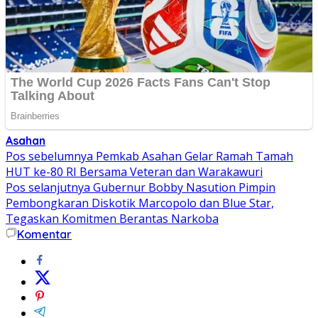
Asahan
Navigasi
Pos sebelumnya
Pemkab Asahan Gelar Ramah Tamah
HUT ke-80 RI Bersama Veteran dan Warakawuri
pos
Pos selanjutnya
Gubernur Bobby Nasution Pimpin
Pembongkaran Diskotik Marcopolo dan Blue Star,
Tegaskan Komitmen Berantas Narkoba
Komentar