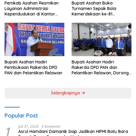
Pemkab Asahan Resmikan
Bupati Asahan Buka
Layanan Administrasi
Turnamen Sepak Bola
Kependudukan di Kantor
Kemerdekaan ke-81
Camat Aek Kuasan
Perebutkan Piala Dandim
0208/Asahan
Bupati Asahan Hadiri
Bupati Asahan Hadiri
Rakerda DPD PAN dan
Pembukaan Rakerda DPD
Pelantikan Relawan, Dorong
PAN dan Pelantikan Relawan
Sinergi untuk Kemajuan
Daerah
Selengkapnya
Popular Post
1
Juli 31, 2026
0 Komentar
Asrul Hamdani Damanik Siap Jadikan HIPMI Batu Bara