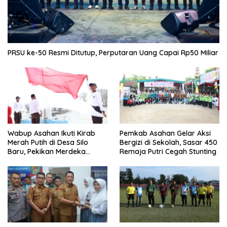
PRSU ke-50 Resmi Ditutup, Perputaran Uang Capai Rp50 Miliar
Wabup Asahan Ikuti Kirab
Pemkab Asahan Gelar Aksi
Merah Putih di Desa Silo
Bergizi di Sekolah, Sasar 450
Baru, Pekikan Merdeka
Remaja Putri Cegah Stunting
Menggema