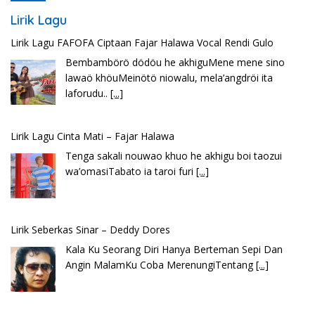
Lirik Lagu
Lirik Lagu Cinta Mati – Fajar Halawa
Tenga sakali nouwao khuo he akhigu boi taozui
wa’omasiTabato ia taroi furi
[...]
Lirik Seberkas Sinar – Deddy Dores
Kala Ku Seorang Diri Hanya Berteman Sepi Dan
Angin MalamKu Coba MerenungiTentang
[...]
Lirik Lagu Batak Sopanagaman – Go’Rame Band
Hu bila ngi ari do hot bulanHusalpui nang dohot
taonSoada tonamNaso masihol
[...]