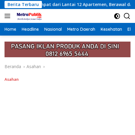
Langsung
Lantai 12 Apartemen, Berawal dari Pesan Wanita Lewat Aplikas
Berita Terbaru
ke
konten
Home
Headline
Nasional
Metro Daerah
Kesehatan
Eko
Beranda
Asahan
Asahan