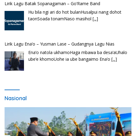
Lirik Lagu Ena’o – Yusman Lase – Gudangnya Lagu Nias
Ena’o natola ukhamoHaga mbawa ba desa’aUhalo
ube’e khomoUohe ia ube bangaimo Ena’o
[...]
Lirik Lagu FAFOFA Ciptaan Fajar Halawa Vocal Rendi Gulo
Bembambörö dödöu he akhiguMene mene sino
lawaö khöuMeinötö niowalu, mela’angdröi ita
laforudu..
[...]
Nasional