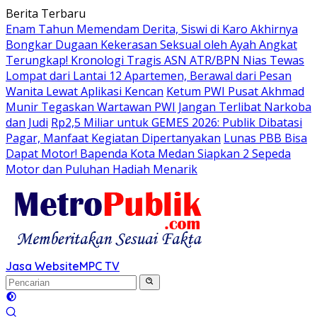
Langsung
Berita Terbaru
ke
Enam Tahun Memendam Derita, Siswi di Karo Akhirnya
konten
Bongkar Dugaan Kekerasan Seksual oleh Ayah Angkat
Terungkap! Kronologi Tragis ASN ATR/BPN Nias Tewas
Lompat dari Lantai 12 Apartemen, Berawal dari Pesan
Wanita Lewat Aplikasi Kencan
Ketum PWI Pusat Akhmad
Munir Tegaskan Wartawan PWI Jangan Terlibat Narkoba
dan Judi
Rp2,5 Miliar untuk GEMES 2026: Publik Dibatasi
Pagar, Manfaat Kegiatan Dipertanyakan
Lunas PBB Bisa
Dapat Motor! Bapenda Kota Medan Siapkan 2 Sepeda
Motor dan Puluhan Hadiah Menarik
Jasa Website
MPC TV