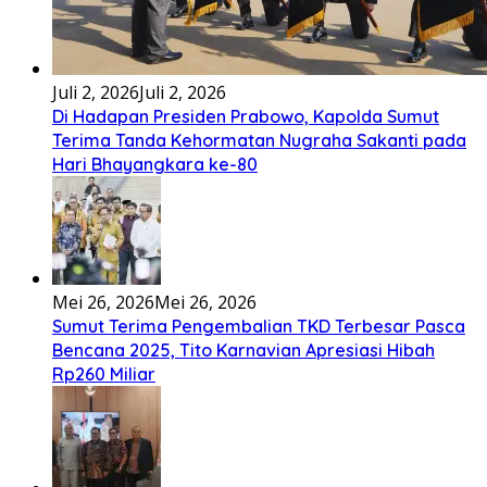
Terima Tanda Kehormatan Nugraha Sakanti pada
Hari Bhayangkara ke-80
Mei 26, 2026
Mei 26, 2026
Sumut Terima Pengembalian TKD Terbesar Pasca
Bencana 2025, Tito Karnavian Apresiasi Hibah
Rp260 Miliar
Mei 21, 2026
Mei 21, 2026
SMSI dan ABPEDNAS Perkuat Sinergi Nasional untuk
Tenga sakali nouwao khuo he akhigu boi taozui wa’omasiT
Transparansi Pemerintahan Desa
Lirik Seberkas Sinar – Deddy Dores