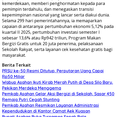
kemerdekaan, memberi penghormatan kepada para
pemimpin terdahulu, dan menegaskan transisi
kepemimpinan nasional yang lancar serta diakui dunia.
Selama 299 hari pemerintahannya, ia memaparkan
capaian di antaranya: pertumbuhan ekonomi 5,12% pada
kuartal II 2025, pertumbuhan investasi semester I
sebesar 13,6% atau Rp942 triliun, Program Makan
Bergizi Gratis untuk 20 juta penerima, pelaksanaan
Sekolah Rakyat, serta layanan cek kesehatan gratis bagi
masyarakat.
Berita Terkait
PRSU ke-50 Resmi Ditutup, Perputaran Uang Capai
Rp50 Miliar
Wabup Asahan Ikuti Kirab Merah Putih di Desa Silo Baru,
Pekikan Merdeka Menggema
Pemkab Asahan Gelar Aksi Bergizi di Sekolah, Sasar 450
Remaja Putri Cegah Stunting
Pemkab Asahan Resmikan Layanan Administrasi
Kependudukan di Kantor Camat Aek Kuasan
Bupati Asahan Buka Turnamen Sepak Bola