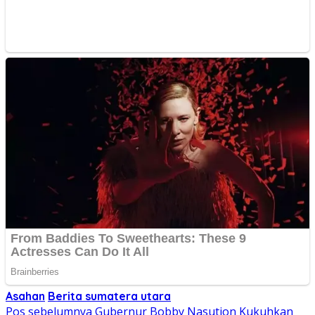
Asahan
Berita sumatera utara
Navigasi
Pos sebelumnya
Gubernur Bobby Nasution Kukuhkan