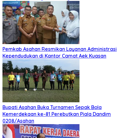
Pemkab Asahan Resmikan Layanan Administrasi
Kependudukan di Kantor Camat Aek Kuasan
Bupati Asahan Buka Turnamen Sepak Bola
Kemerdekaan ke-81 Perebutkan Piala Dandim
0208/Asahan