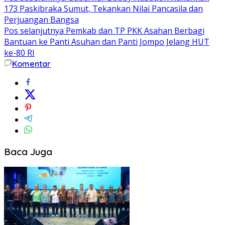
173 Paskibraka Sumut, Tekankan Nilai Pancasila dan
pos
Perjuangan Bangsa
Pos selanjutnya
Pemkab dan TP PKK Asahan Berbagi
Bantuan ke Panti Asuhan dan Panti Jompo Jelang HUT
ke-80 RI
Komentar
Baca Juga