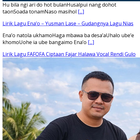
Hu bila ngi ari do hot bulanHusalpui nang dohot
taonSoada tonamNaso masihol
[...]
Lirik Lagu Ena’o – Yusman Lase – Gudangnya Lagu Nias