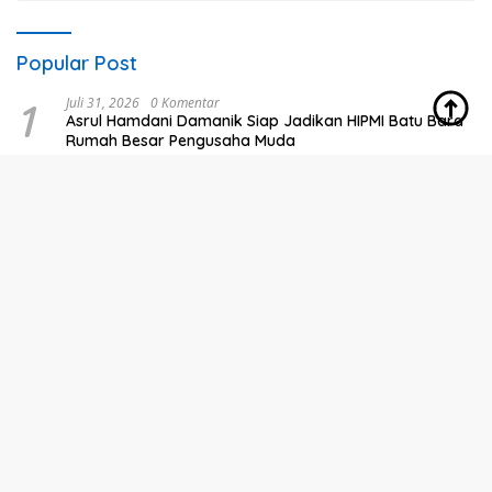
Baru, Pekikan Merdeka
Remaja Putri Cegah Stunting
Menggema
Pemkab Asahan Resmikan
Bupati Asahan Buka
Layanan Administrasi
Turnamen Sepak Bola
Kependudukan di Kantor
Kemerdekaan ke-81
Camat Aek Kuasan
Perebutkan Piala Dandim
0208/Asahan
Bupati Asahan Hadiri
Bupati Asahan Hadiri
Pembukaan Rakerda DPD
Rakerda DPD PAN dan
PAN dan Pelantikan Relawan
Pelantikan Relawan, Dorong
Sinergi untuk Kemajuan
Daerah