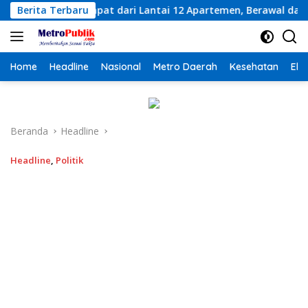
Langsung
ntai 12 Apartemen, Berawal dari Pesan Wanita Lewat Aplikasi 
Berita Terbaru
ke
konten
Home
Headline
Nasional
Metro Daerah
Kesehatan
Eko
Beranda
Headline
Headline
,
Politik