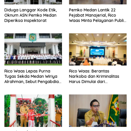
Diduga Langgar Kode Etik,
Pemko Medan Lantik 22
Oknum ASN Pemko Medan
Pejabat Manajerial, Rico
Diperiksa Inspektorat
Waas Minta Pelayanan Publik
Lebih Cepat dan Transparan
Rico Waas Lepas Purna
Rico Waas: Berantas
Tugas Sekda Medan Wiriya
Narkoba dan Kriminalitas
Alrahman, Sebut Pengabdian
Harus Dimulai dari
Tak Pernah Berakhir
Penguatan Ekonomi Warga