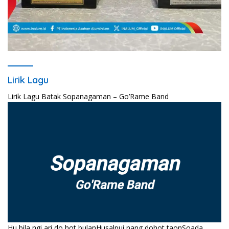
Lirik Lagu
Lirik Lagu Batak Sopanagaman – Go’Rame Band
Hu bila ngi ari do hot bulanHusalpui nang dohot taonSoada