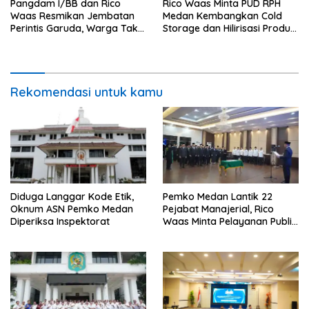
Pangdam I/BB dan Rico
Rico Waas Minta PUD RPH
Waas Resmikan Jembatan
Medan Kembangkan Cold
Perintis Garuda, Warga Tak
Storage dan Hilirisasi Produk
Lagi Menyeberang Lewat
Daging
Pipa
Rekomendasi untuk kamu
Diduga Langgar Kode Etik,
Pemko Medan Lantik 22
Oknum ASN Pemko Medan
Pejabat Manajerial, Rico
Diperiksa Inspektorat
Waas Minta Pelayanan Publik
Lebih Cepat dan Transparan