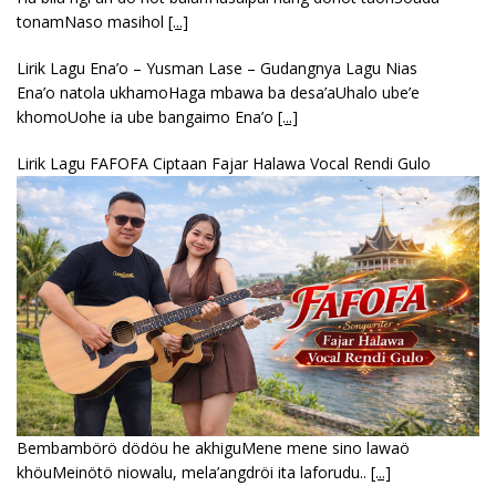
tonamNaso masihol
[...]
Lirik Lagu Ena’o – Yusman Lase – Gudangnya Lagu Nias
Ena’o natola ukhamoHaga mbawa ba desa’aUhalo ube’e
khomoUohe ia ube bangaimo Ena’o
[...]
Lirik Lagu FAFOFA Ciptaan Fajar Halawa Vocal Rendi Gulo