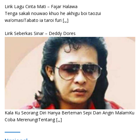
Bembambörö dödöu he akhiguMene mene sino lawaö
khöuMeinötö niowalu, mela’angdröi ita laforudu..
[...]
Lirik Lagu Cinta Mati – Fajar Halawa