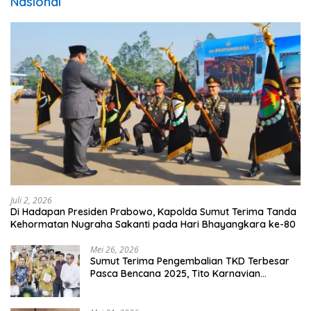
Tenga sakali nouwao khuo he akhigu boi taozui
wa’omasiTabato ia taroi furi
[...]
Lirik Seberkas Sinar – Deddy Dores
Kala Ku Seorang Diri Hanya Berteman Sepi Dan Angin MalamKu
Coba MerenungiTentang
[...]