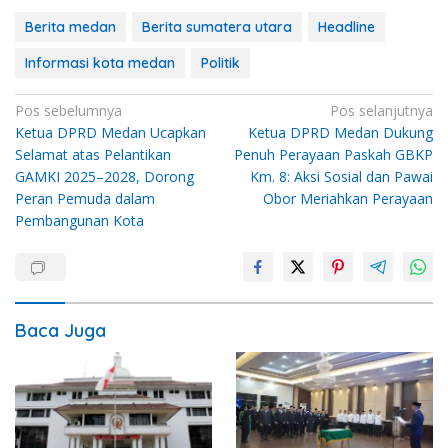
Berita medan
Berita sumatera utara
Headline
Informasi kota medan
Politik
Navigasi
Pos sebelumnya
Pos selanjutnya
Ketua DPRD Medan Ucapkan
Ketua DPRD Medan Dukung
pos
Selamat atas Pelantikan
Penuh Perayaan Paskah GBKP
GAMKI 2025–2028, Dorong
Km. 8: Aksi Sosial dan Pawai
Peran Pemuda dalam
Obor Meriahkan Perayaan
Pembangunan Kota
Baca Juga