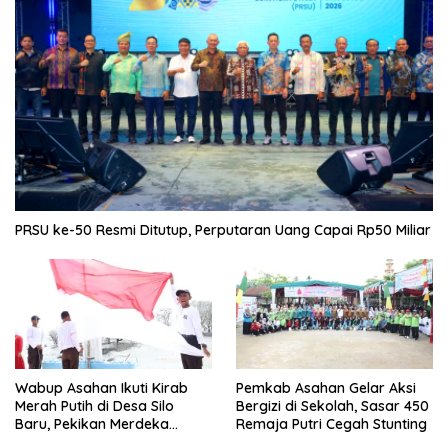
Juli 30, 2026
Diduga Langgar Kode Etik, Oknum ASN Pemko Medan
Diperiksa Inspektorat
Juli 30, 2026
Pemko Medan Lantik 22 Pejabat
Manajerial, Rico Waas Minta Pelayanan
Publik Lebih Cepat dan Transparan
Juli 30, 2026
Rico Waas Lepas Purna Tugas Sekda
Medan Wiriya Alrahman, Sebut
Pengabdian Tak Pernah Berakhir
Selengkapnya
Asahan