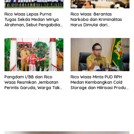
Rico Waas Lepas Purna
Rico Waas: Berantas
Tugas Sekda Medan Wiriya
Narkoba dan Kriminalitas
Alrahman, Sebut Pengabdian
Harus Dimulai dari
Tak Pernah Berakhir
Penguatan Ekonomi Warga
Pangdam I/BB dan Rico
Rico Waas Minta PUD RPH
Waas Resmikan Jembatan
Medan Kembangkan Cold
Perintis Garuda, Warga Tak
Storage dan Hilirisasi Produk
Lagi Menyeberang Lewat
Daging
Pipa