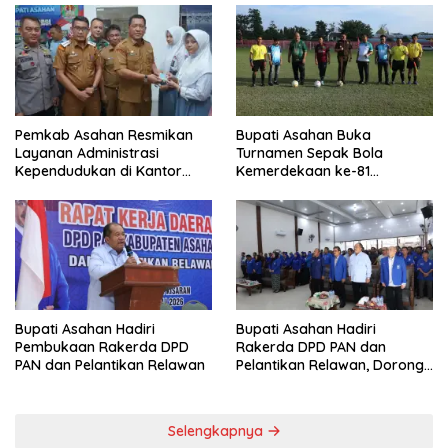
PRSU ke-50 Resmi Ditutup, Perputaran Uang Capai Rp50 Miliar
Wabup Asahan Ikuti Kirab
Pemkab Asahan Gelar Aksi
Merah Putih di Desa Silo
Bergizi di Sekolah, Sasar 450