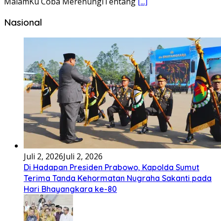
Bembambörö dödöu he akhiguMene mene sino lawaö
khöuMeinötö niowalu, mela’angdröi ita laforudu..
[...]
Lirik Lagu Cinta Mati – Fajar Halawa