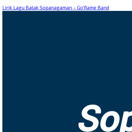
Lirik Lagu Batak Sopanagaman – Go’Rame Band