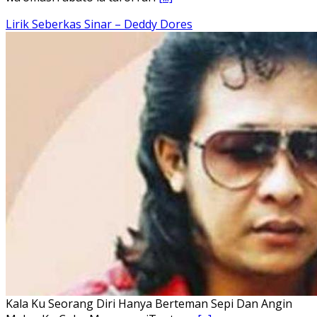
Ena’o natola ukhamoHaga mbawa ba desa’aUhalo ube’e
khomoUohe ia ube bangaimo Ena’o
[...]
Lirik Lagu FAFOFA Ciptaan Fajar Halawa Vocal Rendi Gulo