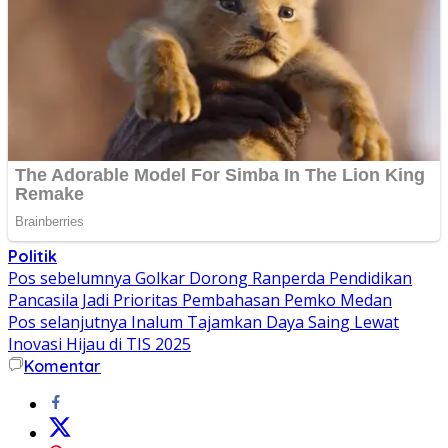
Politik
Navigasi
Pos sebelumnya
Golkar Dorong Ranperda Pendidikan
Pancasila Jadi Prioritas Pembahasan Pemko Medan
pos
Pos selanjutnya
Inalum Tajamkan Daya Saing Lewat
Inovasi Hijau di TIS 2025
Komentar