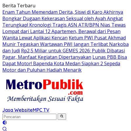
Langsung
Berita Terbaru
ke
Enam Tahun Memendam Derita, Siswi di Karo Akhirnya
konten
Bongkar Dugaan Kekerasan Seksual oleh Ayah Angkat
Terungkap! Kronologi Tragis ASN ATR/BPN Nias Tewas
Lompat dari Lantai 12 Apartemen, Berawal dari Pesan
Wanita Lewat Aplikasi Kencan
Ketum PWI Pusat Akhmad
Munir Tegaskan Wartawan PWI Jangan Terlibat Narkoba
dan Judi
Rp2,5 Miliar untuk GEMES 2026: Publik Dibatasi
Pagar, Manfaat Kegiatan Dipertanyakan
Lunas PBB Bisa
Dapat Motor! Bapenda Kota Medan Siapkan 2 Sepeda
Motor dan Puluhan Hadiah Menarik
Jasa Website
MPC TV