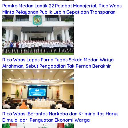
Pemko Medan Lantik 22 Pejabat Manajerial, Rico Waas
Minta Pelayanan Publik Lebih Cepat dan Transparan
Rico Waas Lepas Purna Tugas Sekda Medan Wiriya
Alrahman, Sebut Pengabdian Tak Pernah Berakhir
Rico Waas: Berantas Narkoba dan Kriminalitas Harus
Dimulai dari Penguatan Ekonomi Warga