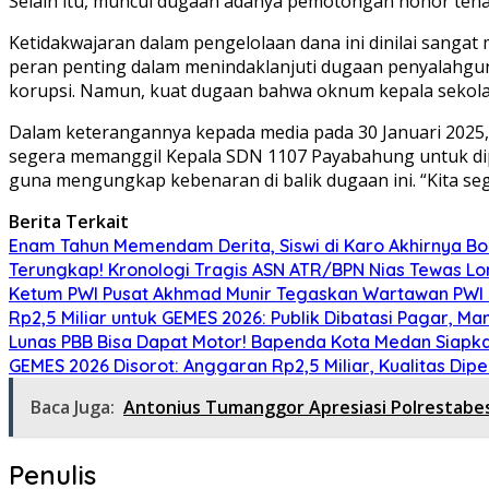
Selain itu, muncul dugaan adanya pemotongan honor ten
Ketidakwajaran dalam pengelolaan dana ini dinilai sanga
peran penting dalam menindaklanjuti dugaan penyalahgu
korupsi. Namun, kuat dugaan bahwa oknum kepala sekola
Dalam keterangannya kepada media pada 30 Januari 2025
segera memanggil Kepala SDN 1107 Payabahung untuk dipe
guna mengungkap kebenaran di balik dugaan ini. “Kita seg
Berita Terkait
Enam Tahun Memendam Derita, Siswi di Karo Akhirnya B
Terungkap! Kronologi Tragis ASN ATR/BPN Nias Tewas Lom
Ketum PWI Pusat Akhmad Munir Tegaskan Wartawan PWI J
Rp2,5 Miliar untuk GEMES 2026: Publik Dibatasi Pagar, M
Lunas PBB Bisa Dapat Motor! Bapenda Kota Medan Siapk
GEMES 2026 Disorot: Anggaran Rp2,5 Miliar, Kualitas Di
Baca Juga:
Antonius Tumanggor Apresiasi Polrestab
Penulis