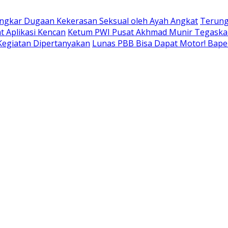
ngkar Dugaan Kekerasan Seksual oleh Ayah Angkat
Terung
t Aplikasi Kencan
Ketum PWI Pusat Akhmad Munir Tegaskan
 Kegiatan Dipertanyakan
Lunas PBB Bisa Dapat Motor! Bap