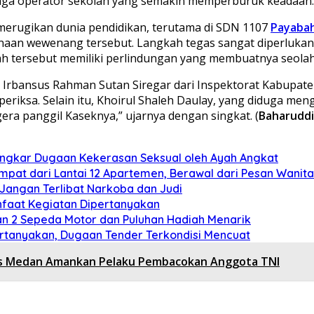
aga operator sekolah yang semakin memperburuk keadaan.
t merugikan dunia pendidikan, terutama di SDN 1107
Payaba
naan wewenang tersebut. Langkah tegas sangat diperluka
h tersebut memiliki perlindungan yang membuatnya seola
, Irbansus Rahman Sutan Siregar dari Inspektorat Kabupa
riksa. Selain itu, Khoirul Shaleh Daulay, yang diduga me
era panggil Kaseknya,” ujarnya dengan singkat. (
Baharudd
ongkar Dugaan Kekerasan Seksual oleh Ayah Angkat
pat dari Lantai 12 Apartemen, Berawal dari Pesan Wanita
angan Terlibat Narkoba dan Judi
anfaat Kegiatan Dipertanyakan
an 2 Sepeda Motor dan Puluhan Hadiah Menarik
pertanyakan, Dugaan Tender Terkondisi Mencuat
es Medan Amankan Pelaku Pembacokan Anggota TNI