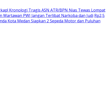
kap! Kronologi Tragis ASN ATR/BPN Nias Tewas Lompat
 Wartawan PWI Jangan Terlibat Narkoba dan Judi
Rp2,5
enda Kota Medan Siapkan 2 Sepeda Motor dan Puluhan