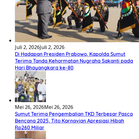
Ena’o natola ukhamoHaga mbawa ba desa’aUhalo ube’e
khomoUohe ia ube bangaimo Ena’o
[...]