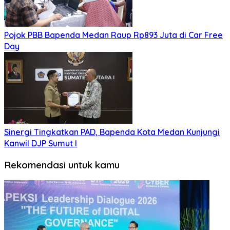
Pojok PBB Bapenda Medan Raup Rp893 Juta di Car Free
Day
Sinergi Tingkatkan PAD, Bapenda Kota Medan Kunjungi
Kanwil DJP Sumut I
Rekomendasi untuk kamu