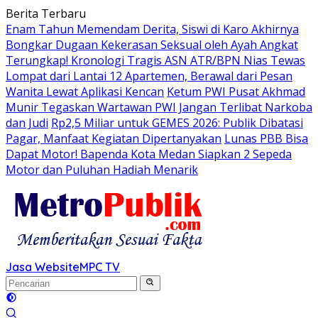
Langsung
Berita Terbaru
ke
Enam Tahun Memendam Derita, Siswi di Karo Akhirnya
konten
Bongkar Dugaan Kekerasan Seksual oleh Ayah Angkat
Terungkap! Kronologi Tragis ASN ATR/BPN Nias Tewas
Lompat dari Lantai 12 Apartemen, Berawal dari Pesan
Wanita Lewat Aplikasi Kencan
Ketum PWI Pusat Akhmad
Munir Tegaskan Wartawan PWI Jangan Terlibat Narkoba
dan Judi
Rp2,5 Miliar untuk GEMES 2026: Publik Dibatasi
Pagar, Manfaat Kegiatan Dipertanyakan
Lunas PBB Bisa
Dapat Motor! Bapenda Kota Medan Siapkan 2 Sepeda
Motor dan Puluhan Hadiah Menarik
Jasa Website
MPC TV