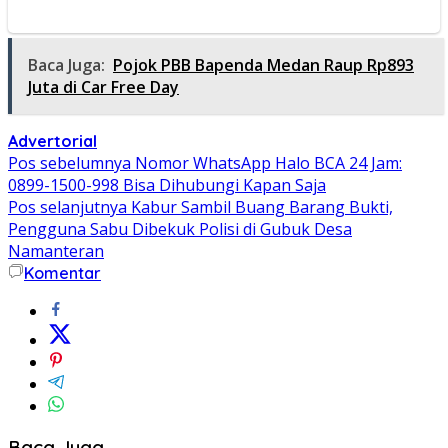
Baca Juga:
Pojok PBB Bapenda Medan Raup Rp893
Juta di Car Free Day
Advertorial
Navigasi
Pos sebelumnya
Nomor WhatsApp Halo BCA 24 Jam:
0899-1500-998 Bisa Dihubungi Kapan Saja
pos
Pos selanjutnya
Kabur Sambil Buang Barang Bukti,
Pengguna Sabu Dibekuk Polisi di Gubuk Desa
Namanteran
Komentar
Baca Juga