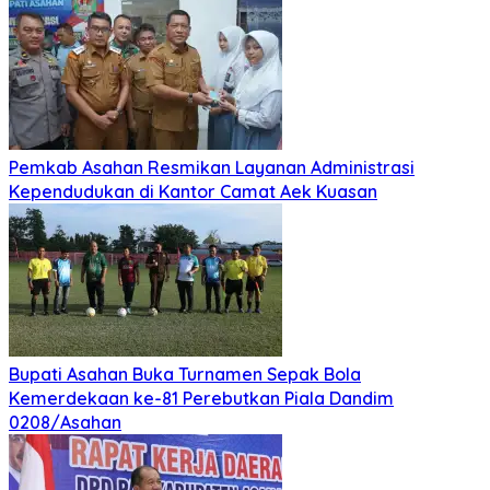
Mei 26, 2026
Mei 26, 2026
Sumut Terima Pengembalian TKD Terbesar Pasca
Bencana 2025, Tito Karnavian Apresiasi Hibah
Rp260 Miliar
Mei 21, 2026
Mei 21, 2026
SMSI dan ABPEDNAS Perkuat Sinergi Nasional untuk
Transparansi Pemerintahan Desa
Mei 21, 2026
Mei 21, 2026
SMSI dan ABPEDNAS Perkuat Sinergi Nasional untuk
Transparansi Pemerintahan Desa