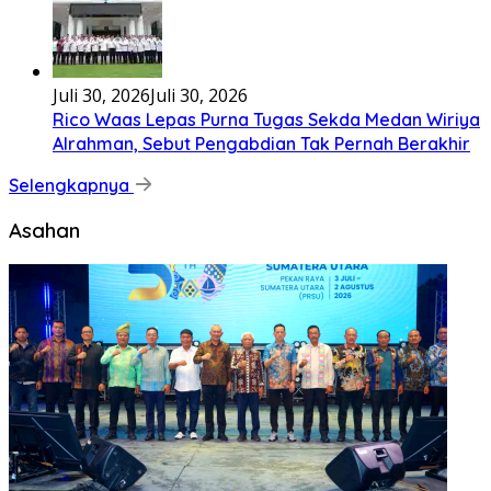
Tenga sakali nouwao khuo he akhigu boi taozui
wa’omasiTabato ia taroi furi
[...]
Lirik Seberkas Sinar – Deddy Dores
Kala Ku Seorang
Diri Hanya Berteman Sepi Dan Angin MalamKu Coba
MerenungiTentang
[...]
Nasional