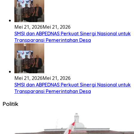
Lirik Lagu FAFOFA Ciptaan Fajar Halawa Vocal Rendi Gulo
Bembambörö dödöu he akhiguMene mene sino lawaö
khöuMeinötö niowalu, mela’angdröi ita laforudu..
[...]
Lirik Lagu Cinta Mati – Fajar Halawa