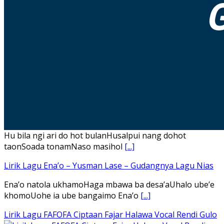
Hu bila ngi ari do hot bulanHusalpui nang dohot
taonSoada tonamNaso masihol
[...]
Lirik Lagu Ena’o – Yusman Lase – Gudangnya Lagu Nias