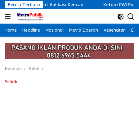
Langsung
ikasi Kencan
Berita Terbaru
Ketum PWI Pusat Akhmad Munir Tegaskan 
ke
konten
Home
Headline
Nasional
Metro Daerah
Kesehatan
Eko
Beranda
Politik
Politik