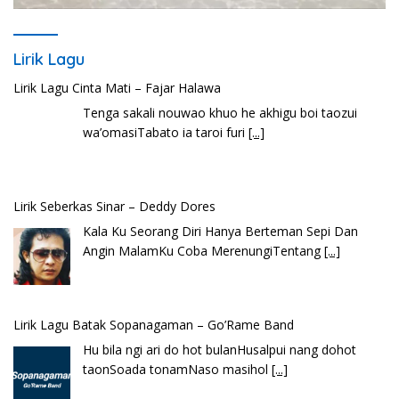
Lirik Lagu
Lirik Lagu Cinta Mati – Fajar Halawa
Tenga sakali nouwao khuo he akhigu boi taozui
wa’omasiTabato ia taroi furi
[...]
Lirik Seberkas Sinar – Deddy Dores
Kala Ku Seorang Diri Hanya Berteman Sepi Dan
Angin MalamKu Coba MerenungiTentang
[...]
Lirik Lagu Batak Sopanagaman – Go’Rame Band
Hu bila ngi ari do hot bulanHusalpui nang dohot
taonSoada tonamNaso masihol
[...]