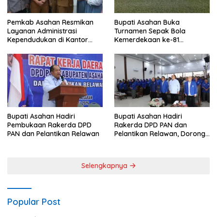
Pemkab Asahan Resmikan
Bupati Asahan Buka
Layanan Administrasi
Turnamen Sepak Bola
Kependudukan di Kantor
Kemerdekaan ke-81
Camat Aek Kuasan
Perebutkan Piala Dandim
0208/Asahan
Bupati Asahan Hadiri
Bupati Asahan Hadiri
Pembukaan Rakerda DPD
Rakerda DPD PAN dan
PAN dan Pelantikan Relawan
Pelantikan Relawan, Dorong
Sinergi untuk Kemajuan
Daerah
Selengkapnya
Popular Post