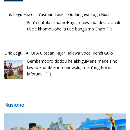
Lirik Lagu Ena’o – Yusman Lase – Gudangnya Lagu Nias
Ena’o natola ukhamoHaga mbawa ba desa’aUhalo
ube’e khomoUohe ia ube bangaimo Ena’o
[...]
Lirik Lagu FAFOFA Ciptaan Fajar Halawa Vocal Rendi Gulo
Bembambörö dödöu he akhiguMene mene sino
lawaö khöuMeinötö niowalu, mela’angdröi ita
laforudu..
[...]
Nasional