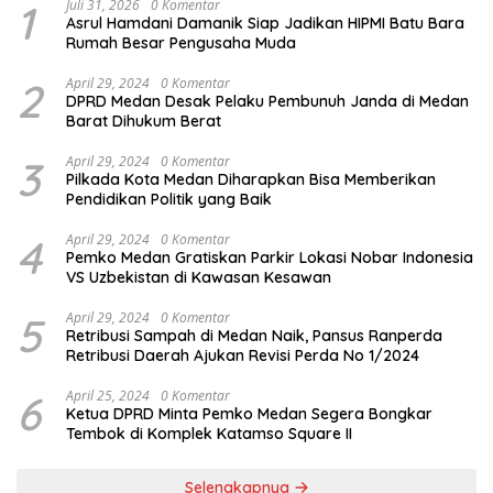
1
Juli 31, 2026
0 Komentar
Asrul Hamdani Damanik Siap Jadikan HIPMI Batu Bara
Rumah Besar Pengusaha Muda
2
April 29, 2024
0 Komentar
DPRD Medan Desak Pelaku Pembunuh Janda di Medan
Barat Dihukum Berat
3
April 29, 2024
0 Komentar
Pilkada Kota Medan Diharapkan Bisa Memberikan
Pendidikan Politik yang Baik
4
April 29, 2024
0 Komentar
Pemko Medan Gratiskan Parkir Lokasi Nobar Indonesia
VS Uzbekistan di Kawasan Kesawan
5
April 29, 2024
0 Komentar
Retribusi Sampah di Medan Naik, Pansus Ranperda
Retribusi Daerah Ajukan Revisi Perda No 1/2024
6
April 25, 2024
0 Komentar
Ketua DPRD Minta Pemko Medan Segera Bongkar
Tembok di Komplek Katamso Square II
Selengkapnya