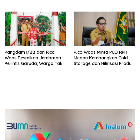
Tak Pernah Berakhir
Penguatan Ekonomi Warga
Pangdam I/BB dan Rico
Rico Waas Minta PUD RPH
Waas Resmikan Jembatan
Medan Kembangkan Cold
Perintis Garuda, Warga Tak
Storage dan Hilirisasi Produk
Lagi Menyeberang Lewat
Daging
Pipa