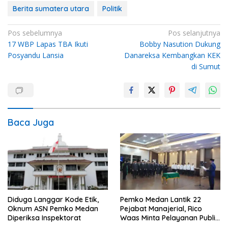
Berita sumatera utara
Politik
Navigasi
Pos sebelumnya
Pos selanjutnya
17 WBP Lapas TBA Ikuti
Bobby Nasution Dukung
pos
Posyandu Lansia
Danareksa Kembangkan KEK
di Sumut
Baca Juga
Diduga Langgar Kode Etik,
Pemko Medan Lantik 22
Oknum ASN Pemko Medan
Pejabat Manajerial, Rico
Diperiksa Inspektorat
Waas Minta Pelayanan Publik
Lebih Cepat dan Transparan