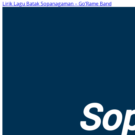
Lirik Lagu Batak Sopanagaman – Go’Rame Band