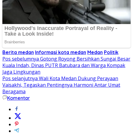
Berita medan
Informasi kota medan
Medan
Politik
Navigasi
Pos sebelumnya
Gotong Royong Bersihkan Sungai Besar
Kuala Indah, Dinas PUTR Batubara dan Warga Kompak
pos
Jaga Lingkungan
Pos selanjutnya
Wali Kota Medan Dukung Perayaan
Vaisakhi, Tegaskan Pentingnya Harmoni Antar Umat
Beragama
Komentar