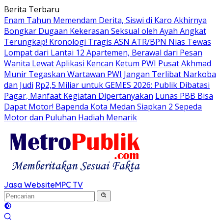
Langsung
Berita Terbaru
ke
Enam Tahun Memendam Derita, Siswi di Karo Akhirnya
konten
Bongkar Dugaan Kekerasan Seksual oleh Ayah Angkat
Terungkap! Kronologi Tragis ASN ATR/BPN Nias Tewas
Lompat dari Lantai 12 Apartemen, Berawal dari Pesan
Wanita Lewat Aplikasi Kencan
Ketum PWI Pusat Akhmad
Munir Tegaskan Wartawan PWI Jangan Terlibat Narkoba
dan Judi
Rp2,5 Miliar untuk GEMES 2026: Publik Dibatasi
Pagar, Manfaat Kegiatan Dipertanyakan
Lunas PBB Bisa
Dapat Motor! Bapenda Kota Medan Siapkan 2 Sepeda
Motor dan Puluhan Hadiah Menarik
Jasa Website
MPC TV