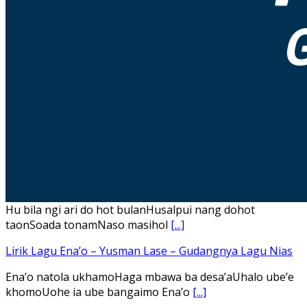
Hu bila ngi ari do hot bulanHusalpui nang dohot
taonSoada tonamNaso masihol
[...]
Lirik Lagu Ena’o – Yusman Lase – Gudangnya Lagu Nias