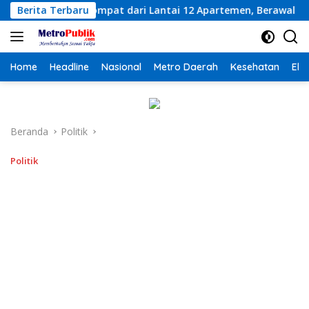
Langsung
t dari Lantai 12 Apartemen, Berawal dari Pesan Wanita Lewat 
Berita Terbaru
ke
konten
Home
Headline
Nasional
Metro Daerah
Kesehatan
Eko
Beranda
Politik
Politik