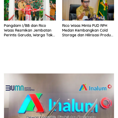
Pangdam I/BB dan Rico
Rico Waas Minta PUD RPH
Waas Resmikan Jembatan
Medan Kembangkan Cold
Perintis Garuda, Warga Tak
Storage dan Hilirisasi Produk
Lagi Menyeberang Lewat
Daging
Pipa