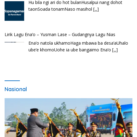
Hu bila ngi ari do hot bulanHusalpui nang dohot
taonSoada tonamNaso masihol
[...]
Lirik Lagu Ena’o – Yusman Lase – Gudangnya Lagu Nias
Ena’o natola ukhamoHaga mbawa ba desa’aUhalo
ube’e khomoUohe ia ube bangaimo Ena’o
[...]
Nasional