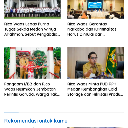
Rico Waas Lepas Purna
Rico Waas: Berantas
Tugas Sekda Medan Wiriya
Narkoba dan Kriminalitas
Alrahman, Sebut Pengabdian
Harus Dimulai dari
Tak Pernah Berakhir
Penguatan Ekonomi Warga
Pangdam I/BB dan Rico
Rico Waas Minta PUD RPH
Waas Resmikan Jembatan
Medan Kembangkan Cold
Perintis Garuda, Warga Tak
Storage dan Hilirisasi Produk
Lagi Menyeberang Lewat
Daging
Pipa
Rekomendasi untuk kamu