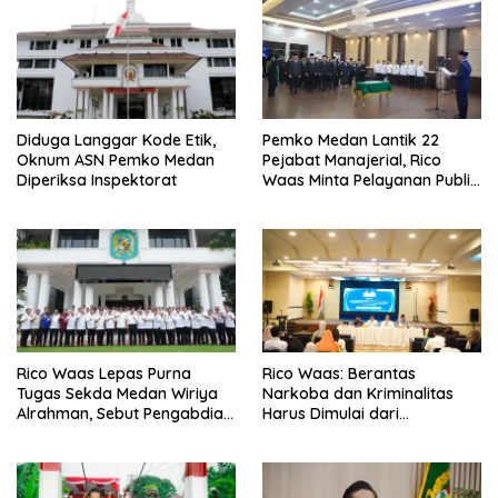
Diduga Langgar Kode Etik,
Pemko Medan Lantik 22
Oknum ASN Pemko Medan
Pejabat Manajerial, Rico
Diperiksa Inspektorat
Waas Minta Pelayanan Publik
Lebih Cepat dan Transparan
Rico Waas Lepas Purna
Rico Waas: Berantas
Tugas Sekda Medan Wiriya
Narkoba dan Kriminalitas
Alrahman, Sebut Pengabdian
Harus Dimulai dari
Tak Pernah Berakhir
Penguatan Ekonomi Warga