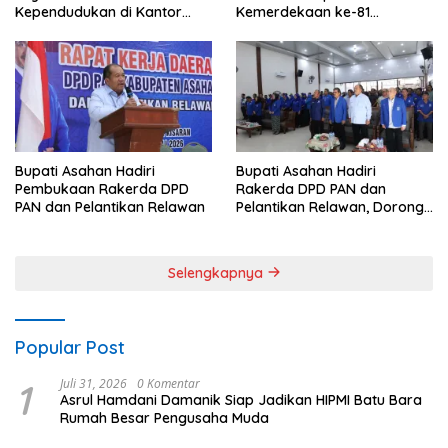
Kependudukan di Kantor
Kemerdekaan ke-81
Camat Aek Kuasan
Perebutkan Piala Dandim
0208/Asahan
Bupati Asahan Hadiri
Bupati Asahan Hadiri
Pembukaan Rakerda DPD
Rakerda DPD PAN dan
PAN dan Pelantikan Relawan
Pelantikan Relawan, Dorong
Sinergi untuk Kemajuan
Daerah
Selengkapnya
Popular Post
1
Juli 31, 2026
0 Komentar
Asrul Hamdani Damanik Siap Jadikan HIPMI Batu Bara
Rumah Besar Pengusaha Muda