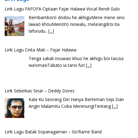
Lirik Lagu FAFOFA Ciptaan Fajar Halawa Vocal Rendi Gulo
Bembambörö dödöu he akhiguMene mene sino
lawaö khöuMeinötö niowalu, mela’angdröi ita
laforudu..
[...]
Lirik Lagu Cinta Mati – Fajar Halawa
Tenga sakali nouwao khuo he akhigu boi taozui
wa’omasiTabato ia taroi furi
[...]
Lirik Seberkas Sinar – Deddy Dores
Kala Ku Seorang Diri Hanya Berteman Sepi Dan
Angin MalamKu Coba MerenungiTentang
[...]
Lirik Lagu Batak Sopanagaman – Go’Rame Band