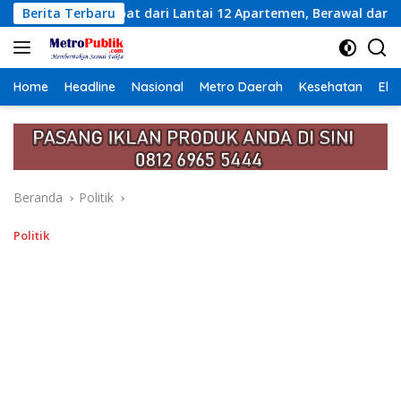
Langsung
antai 12 Apartemen, Berawal dari Pesan Wanita Lewat Aplikasi
Berita Terbaru
ke
konten
Home
Headline
Nasional
Metro Daerah
Kesehatan
Eko
Beranda
Politik
Politik