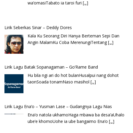
Angin MalamKu Coba MerenungiTentang
[...]
Lirik Lagu Batak Sopanagaman – Go’Rame Band
Hu bila ngi ari do hot bulanHusalpui nang dohot
taonSoada tonamNaso masihol
[...]
Lirik Lagu Ena’o – Yusman Lase – Gudangnya Lagu Nias
Ena’o natola ukhamoHaga mbawa ba desa’aUhalo
ube’e khomoUohe ia ube bangaimo Ena’o
[...]
Lirik Lagu FAFOFA Ciptaan Fajar Halawa Vocal Rendi Gulo
Bembambörö dödöu he akhiguMene mene sino
lawaö khöuMeinötö niowalu, mela’angdröi ita
laforudu..
[...]