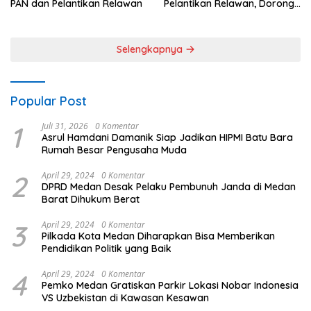
PAN dan Pelantikan Relawan
Pelantikan Relawan, Dorong
Sinergi untuk Kemajuan
Daerah
Selengkapnya
Popular Post
1
Juli 31, 2026
0 Komentar
Asrul Hamdani Damanik Siap Jadikan HIPMI Batu Bara
Rumah Besar Pengusaha Muda
2
April 29, 2024
0 Komentar
DPRD Medan Desak Pelaku Pembunuh Janda di Medan
Barat Dihukum Berat
3
April 29, 2024
0 Komentar
Pilkada Kota Medan Diharapkan Bisa Memberikan
Pendidikan Politik yang Baik
4
April 29, 2024
0 Komentar
Pemko Medan Gratiskan Parkir Lokasi Nobar Indonesia
VS Uzbekistan di Kawasan Kesawan