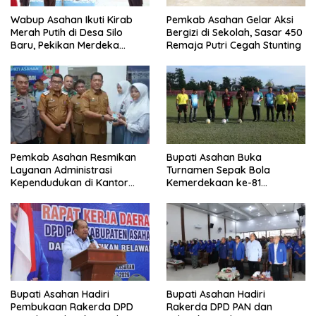
Wabup Asahan Ikuti Kirab
Pemkab Asahan Gelar Aksi
Merah Putih di Desa Silo
Bergizi di Sekolah, Sasar 450
Baru, Pekikan Merdeka
Remaja Putri Cegah Stunting
Menggema
Pemkab Asahan Resmikan
Bupati Asahan Buka
Layanan Administrasi
Turnamen Sepak Bola
Kependudukan di Kantor
Kemerdekaan ke-81
Camat Aek Kuasan
Perebutkan Piala Dandim
0208/Asahan
Bupati Asahan Hadiri
Bupati Asahan Hadiri
Pembukaan Rakerda DPD
Rakerda DPD PAN dan