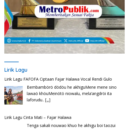
Lirik Lagu
Lirik Lagu Cinta Mati – Fajar Halawa
Tenga sakali nouwao khuo he akhigu boi taozui
wa’omasiTabato ia taroi furi
[...]
Lirik Seberkas Sinar – Deddy Dores
Kala Ku Seorang Diri Hanya Berteman Sepi Dan