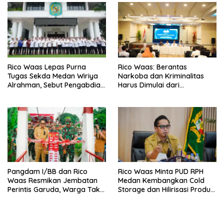
Rico Waas Lepas Purna
Rico Waas: Berantas
Tugas Sekda Medan Wiriya
Narkoba dan Kriminalitas
Alrahman, Sebut Pengabdian
Harus Dimulai dari
Tak Pernah Berakhir
Penguatan Ekonomi Warga
Pangdam I/BB dan Rico
Rico Waas Minta PUD RPH
Waas Resmikan Jembatan
Medan Kembangkan Cold
Perintis Garuda, Warga Tak
Storage dan Hilirisasi Produk
Lagi Menyeberang Lewat
Daging
Pipa