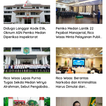
Diduga Langgar Kode Etik,
Pemko Medan Lantik 22
Oknum ASN Pemko Medan
Pejabat Manajerial, Rico
Diperiksa Inspektorat
Waas Minta Pelayanan Publik
Lebih Cepat dan Transparan
Rico Waas Lepas Purna
Rico Waas: Berantas
Tugas Sekda Medan Wiriya
Narkoba dan Kriminalitas
Alrahman, Sebut Pengabdian
Harus Dimulai dari
Tak Pernah Berakhir
Penguatan Ekonomi Warga