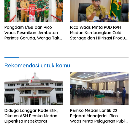
Pangdam I/BB dan Rico
Rico Waas Minta PUD RPH
Waas Resmikan Jembatan
Medan Kembangkan Cold
Perintis Garuda, Warga Tak
Storage dan Hilirisasi Produk
Lagi Menyeberang Lewat
Daging
Pipa
Rekomendasi untuk kamu
Diduga Langgar Kode Etik,
Pemko Medan Lantik 22
Oknum ASN Pemko Medan
Pejabat Manajerial, Rico
Diperiksa Inspektorat
Waas Minta Pelayanan Publik
Lebih Cepat dan Transparan