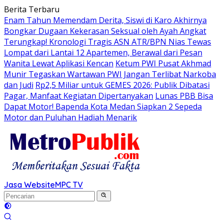
Langsung
Berita Terbaru
ke
Enam Tahun Memendam Derita, Siswi di Karo Akhirnya
konten
Bongkar Dugaan Kekerasan Seksual oleh Ayah Angkat
Terungkap! Kronologi Tragis ASN ATR/BPN Nias Tewas
Lompat dari Lantai 12 Apartemen, Berawal dari Pesan
Wanita Lewat Aplikasi Kencan
Ketum PWI Pusat Akhmad
Munir Tegaskan Wartawan PWI Jangan Terlibat Narkoba
dan Judi
Rp2,5 Miliar untuk GEMES 2026: Publik Dibatasi
Pagar, Manfaat Kegiatan Dipertanyakan
Lunas PBB Bisa
Dapat Motor! Bapenda Kota Medan Siapkan 2 Sepeda
Motor dan Puluhan Hadiah Menarik
Jasa Website
MPC TV