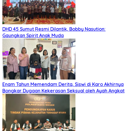
DHD 45 Sumut Resmi Dilantik, Bobby Nasution:
Gaungkan Spirit Anak Muda
Enam Tahun Memendam Derita, Siswi di Karo Akhirnya
Bongkar Dugaan Kekerasan Seksual oleh Ayah Angkat