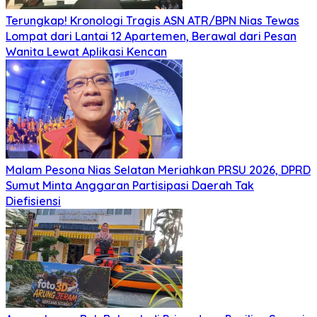
Terungkap! Kronologi Tragis ASN ATR/BPN Nias Tewas
Lompat dari Lantai 12 Apartemen, Berawal dari Pesan
Wanita Lewat Aplikasi Kencan
Malam Pesona Nias Selatan Meriahkan PRSU 2026, DPRD
Sumut Minta Anggaran Partisipasi Daerah Tak
Diefisiensi