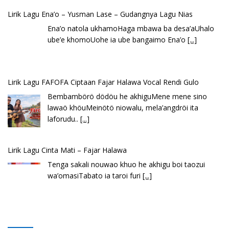
Lirik Lagu FAFOFA Ciptaan Fajar Halawa Vocal Rendi Gulo
Bembambörö dödöu he akhiguMene mene sino
lawaö khöuMeinötö niowalu, mela’angdröi ita
laforudu..
[...]
Lirik Lagu Cinta Mati – Fajar Halawa
Tenga sakali nouwao khuo he akhigu boi taozui
wa’omasiTabato ia taroi furi
[...]