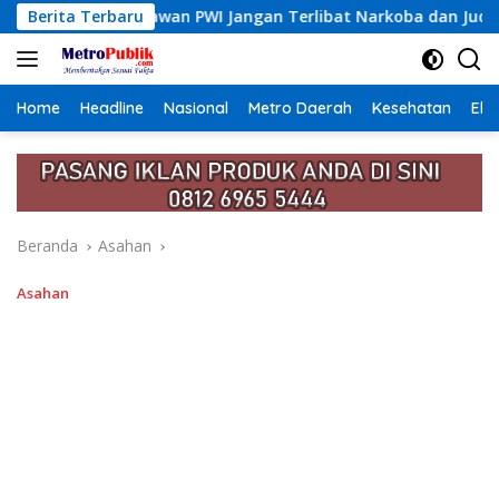
Langsung
 Jangan Terlibat Narkoba dan Judi
Berita Terbaru
Rp2,5 Miliar untu
ke
konten
Home
Headline
Nasional
Metro Daerah
Kesehatan
Eko
Beranda
Asahan
Asahan