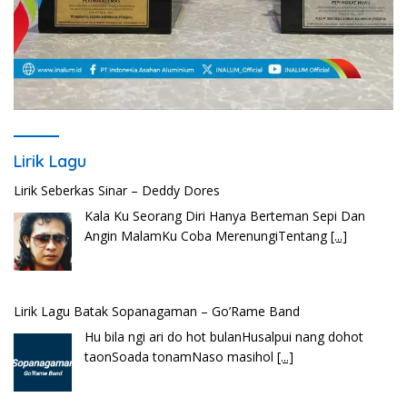
Lirik Seberkas Sinar – Deddy Dores
Kala Ku Seorang Diri Hanya Berteman Sepi Dan
Angin MalamKu Coba MerenungiTentang
[...]
Lirik Lagu
Lirik Lagu Batak Sopanagaman – Go’Rame Band
Hu bila ngi ari do hot bulanHusalpui nang dohot
taonSoada tonamNaso masihol
[...]
Lirik Lagu Ena’o – Yusman Lase – Gudangnya Lagu Nias
Ena’o natola ukhamoHaga mbawa ba desa’aUhalo
ube’e khomoUohe ia ube bangaimo Ena’o
[...]