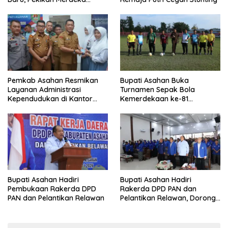
Menggema
Pemkab Asahan Resmikan
Bupati Asahan Buka
Layanan Administrasi
Turnamen Sepak Bola
Kependudukan di Kantor
Kemerdekaan ke-81
Camat Aek Kuasan
Perebutkan Piala Dandim
0208/Asahan
Bupati Asahan Hadiri
Bupati Asahan Hadiri
Rakerda DPD PAN dan
Pembukaan Rakerda DPD
Pelantikan Relawan, Dorong
PAN dan Pelantikan Relawan
Sinergi untuk Kemajuan
Daerah