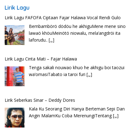
Lirik Lagu
Lirik Lagu FAFOFA Ciptaan Fajar Halawa Vocal Rendi Gulo
Bembambörö dödöu he akhiguMene mene sino
lawaö khöuMeinötö niowalu, mela’angdröi ita
laforudu..
[...]
Lirik Lagu Cinta Mati – Fajar Halawa
Tenga sakali nouwao khuo he akhigu boi taozui
wa’omasiTabato ia taroi furi
[...]
Lirik Seberkas Sinar – Deddy Dores
Kala Ku Seorang Diri Hanya Berteman Sepi Dan
Angin MalamKu Coba MerenungiTentang
[...]