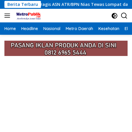
Langsung
ogi Tragis ASN ATR/BPN Nias Tewas Lompat dari Lantai 12 Apar
Berita Terbaru
ke
konten
Home
Headline
Nasional
Metro Daerah
Kesehatan
Eko