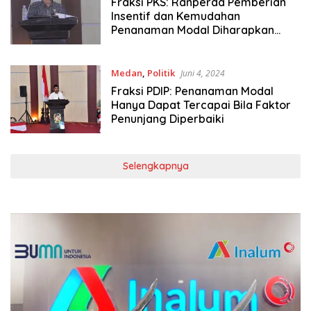
Fraksi PKS: Ranperda Pemberian
Insentif dan Kemudahan
Penanaman Modal Diharapkan
Tingkatkan Investasi dan
Kesejahteraan Masyarakat
Medan
,
Politik
Juni 4, 2024
Fraksi PDIP: Penanaman Modal
Hanya Dapat Tercapai Bila Faktor
Penunjang Diperbaiki
Selengkapnya