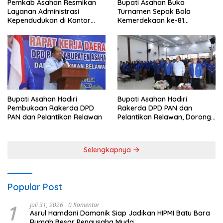
Pemkab Asahan Resmikan
Bupati Asahan Buka
Layanan Administrasi
Turnamen Sepak Bola
Kependudukan di Kantor
Kemerdekaan ke-81
Camat Aek Kuasan
Perebutkan Piala Dandim
0208/Asahan
Bupati Asahan Hadiri
Bupati Asahan Hadiri
Pembukaan Rakerda DPD
Rakerda DPD PAN dan
PAN dan Pelantikan Relawan
Pelantikan Relawan, Dorong
Sinergi untuk Kemajuan
Daerah
Selengkapnya
Popular Post
1
Juli 31, 2026
0 Komentar
Asrul Hamdani Damanik Siap Jadikan HIPMI Batu Bara
Rumah Besar Pengusaha Muda