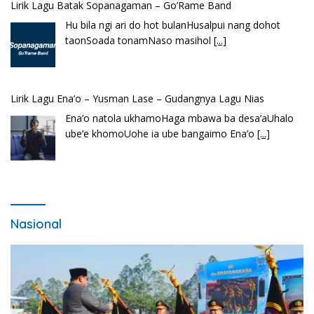
Lirik Lagu Batak Sopanagaman – Go’Rame Band
Hu bila ngi ari do hot bulanHusalpui nang dohot
taonSoada tonamNaso masihol
[...]
Lirik Lagu Ena’o – Yusman Lase – Gudangnya Lagu Nias
Ena’o natola ukhamoHaga mbawa ba desa’aUhalo
ube’e khomoUohe ia ube bangaimo Ena’o
[...]
Nasional