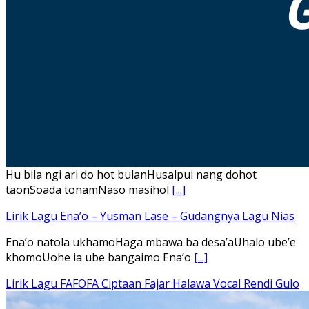
Hu bila ngi ari do hot bulanHusalpui nang dohot
taonSoada tonamNaso masihol
[...]
Lirik Lagu Ena’o – Yusman Lase – Gudangnya Lagu Nias