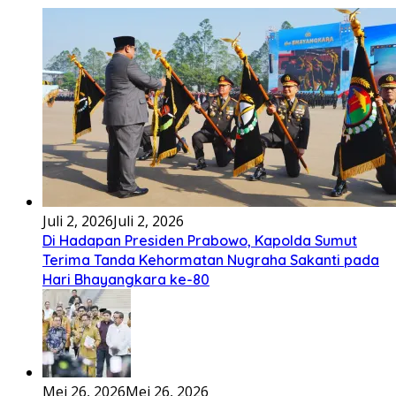
Bembambörö dödöu he akhiguMene mene sino lawaö
khöuMeinötö niowalu, mela’angdröi ita laforudu..
[...]
Lirik Lagu Cinta Mati – Fajar Halawa