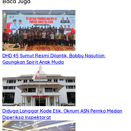
Baca Juga
DHD 45 Sumut Resmi Dilantik, Bobby Nasution:
Gaungkan Spirit Anak Muda
Diduga Langgar Kode Etik, Oknum ASN Pemko Medan
Diperiksa Inspektorat