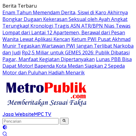
Langsung
Berita Terbaru
ke
Enam Tahun Memendam Derita, Siswi di Karo Akhirnya
konten
Bongkar Dugaan Kekerasan Seksual oleh Ayah Angkat
Terungkap! Kronologi Tragis ASN ATR/BPN Nias Tewas
Lompat dari Lantai 12 Apartemen, Berawal dari Pesan
Wanita Lewat Aplikasi Kencan
Ketum PWI Pusat Akhmad
Munir Tegaskan Wartawan PWI Jangan Terlibat Narkoba
dan Judi
Rp2,5 Miliar untuk GEMES 2026: Publik Dibatasi
Pagar, Manfaat Kegiatan Dipertanyakan
Lunas PBB Bisa
Dapat Motor! Bapenda Kota Medan Siapkan 2 Sepeda
Motor dan Puluhan Hadiah Menarik
Jasa Website
MPC TV