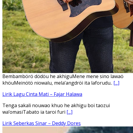
Ena’o natola ukhamoHaga mbawa ba desa’aUhalo ube’e
khomoUohe ia ube bangaimo Ena’o
[...]