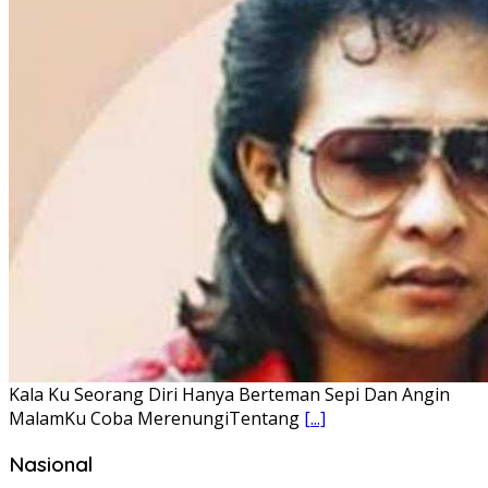
Lirik Lagu FAFOFA Ciptaan Fajar Halawa Vocal Rendi Gulo