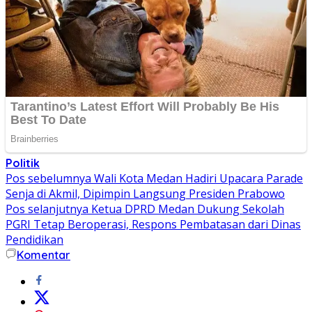
Politik
Navigasi
Pos sebelumnya
Wali Kota Medan Hadiri Upacara Parade
Senja di Akmil, Dipimpin Langsung Presiden Prabowo
pos
Pos selanjutnya
Ketua DPRD Medan Dukung Sekolah
PGRI Tetap Beroperasi, Respons Pembatasan dari Dinas
Pendidikan
Komentar