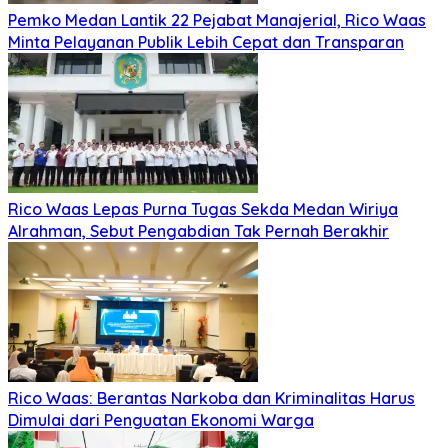
Pemko Medan Lantik 22 Pejabat Manajerial, Rico Waas
Minta Pelayanan Publik Lebih Cepat dan Transparan
Rico Waas Lepas Purna Tugas Sekda Medan Wiriya
Alrahman, Sebut Pengabdian Tak Pernah Berakhir
Rico Waas: Berantas Narkoba dan Kriminalitas Harus
Dimulai dari Penguatan Ekonomi Warga