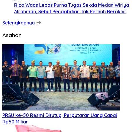
Kala Ku Seorang Diri Hanya Berteman Sepi Dan Angin
MalamKu Coba MerenungiTentang
[...]
Nasional
Juli 2, 2026
Juli 2, 2026
Di Hadapan Presiden Prabowo, Kapolda Sumut
Terima Tanda Kehormatan Nugraha Sakanti pada
Hari Bhayangkara ke-80