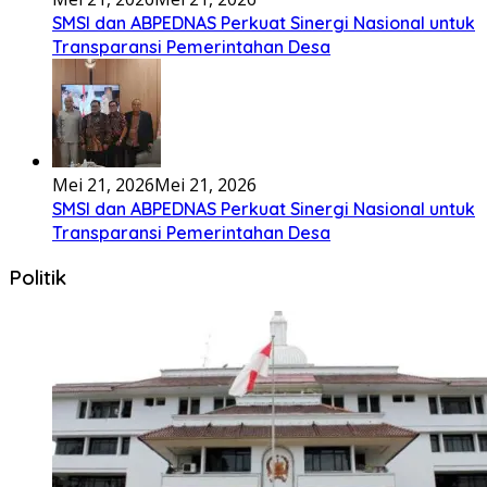
Bembambörö dödöu he akhiguMene mene sino lawaö
khöuMeinötö niowalu, mela’angdröi ita laforudu..
[...]
Lirik Lagu Cinta Mati – Fajar Halawa