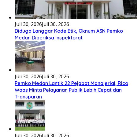
Tenga sakali nouwao khuo he akhigu boi taozui
wa’omasiTabato ia taroi furi
[...]
Lirik Seberkas Sinar – Deddy Dores