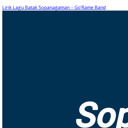
Lirik Lagu Batak Sopanagaman – Go’Rame Band