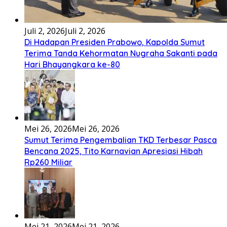
Ena’o natola ukhamoHaga mbawa ba desa’aUhalo ube’e
khomoUohe ia ube bangaimo Ena’o
[...]
Lirik Lagu FAFOFA Ciptaan Fajar Halawa Vocal Rendi Gulo