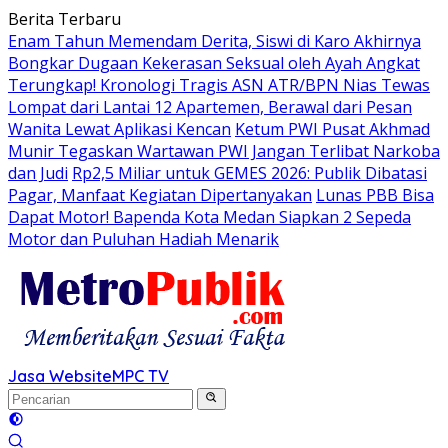
Langsung
Berita Terbaru
ke
Enam Tahun Memendam Derita, Siswi di Karo Akhirnya
konten
Bongkar Dugaan Kekerasan Seksual oleh Ayah Angkat
Terungkap! Kronologi Tragis ASN ATR/BPN Nias Tewas
Lompat dari Lantai 12 Apartemen, Berawal dari Pesan
Wanita Lewat Aplikasi Kencan
Ketum PWI Pusat Akhmad
Munir Tegaskan Wartawan PWI Jangan Terlibat Narkoba
dan Judi
Rp2,5 Miliar untuk GEMES 2026: Publik Dibatasi
Pagar, Manfaat Kegiatan Dipertanyakan
Lunas PBB Bisa
Dapat Motor! Bapenda Kota Medan Siapkan 2 Sepeda
Motor dan Puluhan Hadiah Menarik
Jasa Website
MPC TV