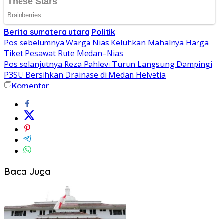
Berita sumatera utara
Politik
Navigasi
Pos sebelumnya
Warga Nias Keluhkan Mahalnya Harga
Tiket Pesawat Rute Medan–Nias
pos
Pos selanjutnya
Reza Pahlevi Turun Langsung Dampingi
P3SU Bersihkan Drainase di Medan Helvetia
Komentar
Baca Juga