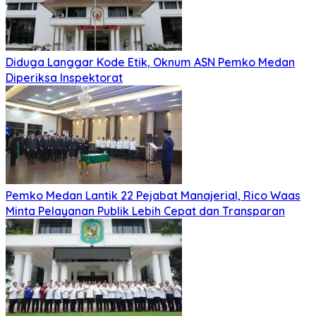
Diduga Langgar Kode Etik, Oknum ASN Pemko Medan
Diperiksa Inspektorat
Pemko Medan Lantik 22 Pejabat Manajerial, Rico Waas
Minta Pelayanan Publik Lebih Cepat dan Transparan