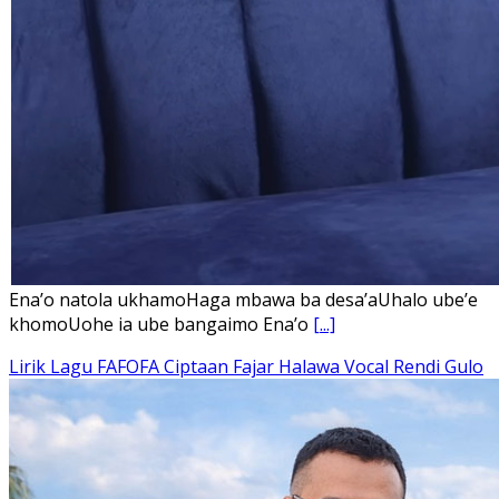
Ena’o natola ukhamoHaga mbawa ba desa’aUhalo ube’e
khomoUohe ia ube bangaimo Ena’o
[...]
Lirik Lagu FAFOFA Ciptaan Fajar Halawa Vocal Rendi Gulo