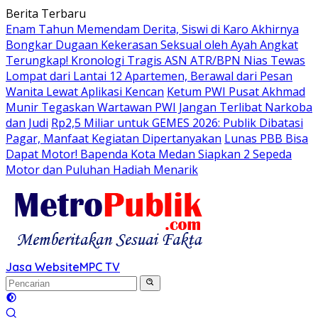
Langsung
Berita Terbaru
ke
Enam Tahun Memendam Derita, Siswi di Karo Akhirnya
konten
Bongkar Dugaan Kekerasan Seksual oleh Ayah Angkat
Terungkap! Kronologi Tragis ASN ATR/BPN Nias Tewas
Lompat dari Lantai 12 Apartemen, Berawal dari Pesan
Wanita Lewat Aplikasi Kencan
Ketum PWI Pusat Akhmad
Munir Tegaskan Wartawan PWI Jangan Terlibat Narkoba
dan Judi
Rp2,5 Miliar untuk GEMES 2026: Publik Dibatasi
Pagar, Manfaat Kegiatan Dipertanyakan
Lunas PBB Bisa
Dapat Motor! Bapenda Kota Medan Siapkan 2 Sepeda
Motor dan Puluhan Hadiah Menarik
Jasa Website
MPC TV