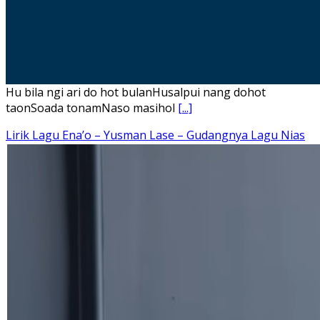
Hu bila ngi ari do hot bulanHusalpui nang dohot
taonSoada tonamNaso masihol
[...]
Lirik Lagu Ena’o – Yusman Lase – Gudangnya Lagu Nias