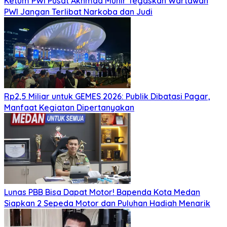
Ketum PWI Pusat Akhmad Munir Tegaskan Wartawan
PWI Jangan Terlibat Narkoba dan Judi
Rp2,5 Miliar untuk GEMES 2026: Publik Dibatasi Pagar,
Manfaat Kegiatan Dipertanyakan
Lunas PBB Bisa Dapat Motor! Bapenda Kota Medan
Siapkan 2 Sepeda Motor dan Puluhan Hadiah Menarik