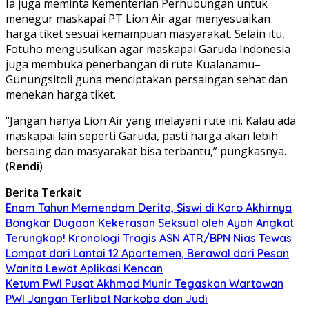
Ia juga meminta Kementerian Perhubungan untuk
menegur maskapai PT Lion Air agar menyesuaikan
harga tiket sesuai kemampuan masyarakat. Selain itu,
Fotuho mengusulkan agar maskapai Garuda Indonesia
juga membuka penerbangan di rute Kualanamu–
Gunungsitoli guna menciptakan persaingan sehat dan
menekan harga tiket.
“Jangan hanya Lion Air yang melayani rute ini. Kalau ada
maskapai lain seperti Garuda, pasti harga akan lebih
bersaing dan masyarakat bisa terbantu,” pungkasnya.
(
Rendi
)
Berita Terkait
Enam Tahun Memendam Derita, Siswi di Karo Akhirnya
Bongkar Dugaan Kekerasan Seksual oleh Ayah Angkat
Terungkap! Kronologi Tragis ASN ATR/BPN Nias Tewas
Lompat dari Lantai 12 Apartemen, Berawal dari Pesan
Wanita Lewat Aplikasi Kencan
Ketum PWI Pusat Akhmad Munir Tegaskan Wartawan
PWI Jangan Terlibat Narkoba dan Judi