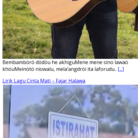
Bembambörö dödöu he akhiguMene mene sino lawaö
khöuMeinötö niowalu, mela’angdröi ita laforudu..
[...]
Lirik Lagu Cinta Mati – Fajar Halawa