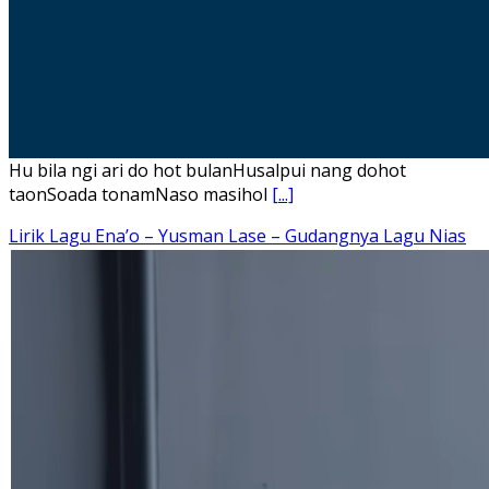
Hu bila ngi ari do hot bulanHusalpui nang dohot
taonSoada tonamNaso masihol
[...]
Lirik Lagu Ena’o – Yusman Lase – Gudangnya Lagu Nias