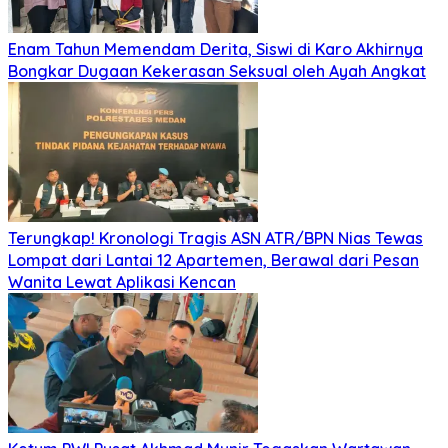
Enam Tahun Memendam Derita, Siswi di Karo Akhirnya
Bongkar Dugaan Kekerasan Seksual oleh Ayah Angkat
Terungkap! Kronologi Tragis ASN ATR/BPN Nias Tewas
Lompat dari Lantai 12 Apartemen, Berawal dari Pesan
Wanita Lewat Aplikasi Kencan