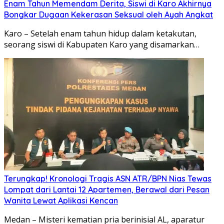
Enam Tahun Memendam Derita, Siswi di Karo Akhirnya
Bongkar Dugaan Kekerasan Seksual oleh Ayah Angkat
Karo – Setelah enam tahun hidup dalam ketakutan,
seorang siswi di Kabupaten Karo yang disamarkan…
Terungkap! Kronologi Tragis ASN ATR/BPN Nias Tewas
Lompat dari Lantai 12 Apartemen, Berawal dari Pesan
Wanita Lewat Aplikasi Kencan
Medan – Misteri kematian pria berinisial AL, aparatur