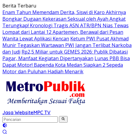
Langsung
Berita Terbaru
ke
Enam Tahun Memendam Derita, Siswi di Karo Akhirnya
konten
Bongkar Dugaan Kekerasan Seksual oleh Ayah Angkat
Terungkap! Kronologi Tragis ASN ATR/BPN Nias Tewas
Lompat dari Lantai 12 Apartemen, Berawal dari Pesan
Wanita Lewat Aplikasi Kencan
Ketum PWI Pusat Akhmad
Munir Tegaskan Wartawan PWI Jangan Terlibat Narkoba
dan Judi
Rp2,5 Miliar untuk GEMES 2026: Publik Dibatasi
Pagar, Manfaat Kegiatan Dipertanyakan
Lunas PBB Bisa
Dapat Motor! Bapenda Kota Medan Siapkan 2 Sepeda
Motor dan Puluhan Hadiah Menarik
Jasa Website
MPC TV