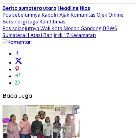
Berita sumatera utara
Headline
Nias
Navigasi
Pos sebelumnya
Kapolri Ajak Komunitas Ojek Online
Bersinergi Jaga Kamtibmas
pos
Pos selanjutnya
Wali Kota Medan Gandeng BBWS
Sumatera II Atasi Banjir di 17 Kecamatan
Komentar
Baca Juga