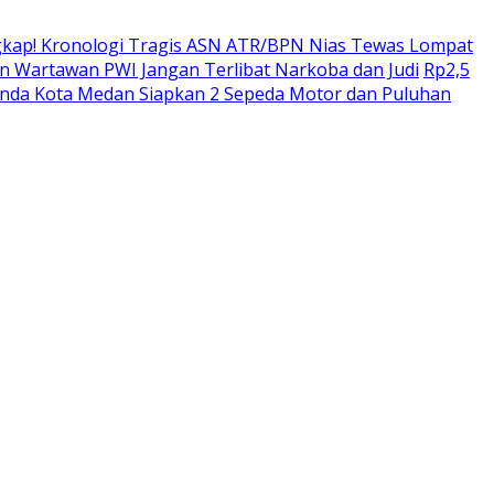
kap! Kronologi Tragis ASN ATR/BPN Nias Tewas Lompat
 Wartawan PWI Jangan Terlibat Narkoba dan Judi
Rp2,5
enda Kota Medan Siapkan 2 Sepeda Motor dan Puluhan