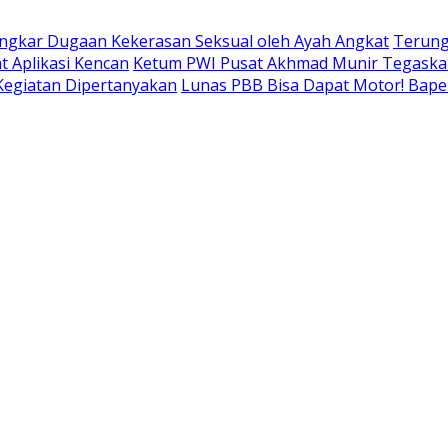
ngkar Dugaan Kekerasan Seksual oleh Ayah Angkat
Terung
t Aplikasi Kencan
Ketum PWI Pusat Akhmad Munir Tegaskan
 Kegiatan Dipertanyakan
Lunas PBB Bisa Dapat Motor! Bap