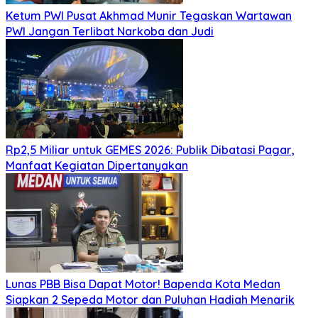
Ketum PWI Pusat Akhmad Munir Tegaskan Wartawan
PWI Jangan Terlibat Narkoba dan Judi
Rp2,5 Miliar untuk GEMES 2026: Publik Dibatasi Pagar,
Manfaat Kegiatan Dipertanyakan
Lunas PBB Bisa Dapat Motor! Bapenda Kota Medan
Siapkan 2 Sepeda Motor dan Puluhan Hadiah Menarik