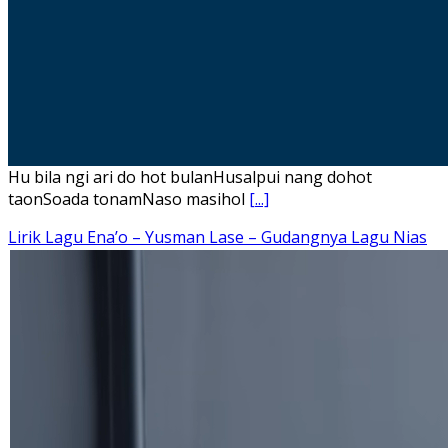
Hu bila ngi ari do hot bulanHusalpui nang dohot
taonSoada tonamNaso masihol
[...]
Lirik Lagu Ena’o – Yusman Lase – Gudangnya Lagu Nias