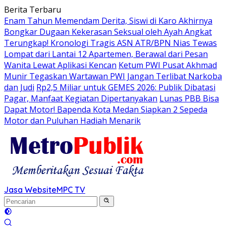
Langsung
Berita Terbaru
ke
Enam Tahun Memendam Derita, Siswi di Karo Akhirnya
konten
Bongkar Dugaan Kekerasan Seksual oleh Ayah Angkat
Terungkap! Kronologi Tragis ASN ATR/BPN Nias Tewas
Lompat dari Lantai 12 Apartemen, Berawal dari Pesan
Wanita Lewat Aplikasi Kencan
Ketum PWI Pusat Akhmad
Munir Tegaskan Wartawan PWI Jangan Terlibat Narkoba
dan Judi
Rp2,5 Miliar untuk GEMES 2026: Publik Dibatasi
Pagar, Manfaat Kegiatan Dipertanyakan
Lunas PBB Bisa
Dapat Motor! Bapenda Kota Medan Siapkan 2 Sepeda
Motor dan Puluhan Hadiah Menarik
Jasa Website
MPC TV