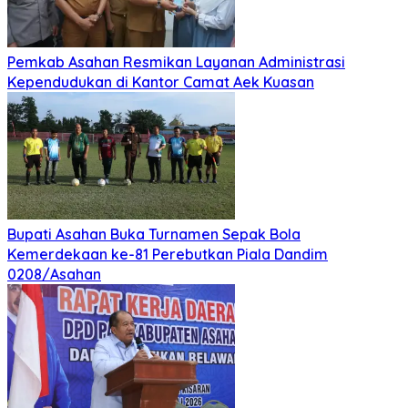
Pemkab Asahan Resmikan Layanan Administrasi
Kependudukan di Kantor Camat Aek Kuasan
Bupati Asahan Buka Turnamen Sepak Bola
Kemerdekaan ke-81 Perebutkan Piala Dandim
0208/Asahan