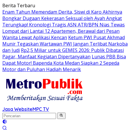
Langsung
Berita Terbaru
ke
Enam Tahun Memendam Derita, Siswi di Karo Akhirnya
konten
Bongkar Dugaan Kekerasan Seksual oleh Ayah Angkat
Terungkap! Kronologi Tragis ASN ATR/BPN Nias Tewas
Lompat dari Lantai 12 Apartemen, Berawal dari Pesan
Wanita Lewat Aplikasi Kencan
Ketum PWI Pusat Akhmad
Munir Tegaskan Wartawan PWI Jangan Terlibat Narkoba
dan Judi
Rp2,5 Miliar untuk GEMES 2026: Publik Dibatasi
Pagar, Manfaat Kegiatan Dipertanyakan
Lunas PBB Bisa
Dapat Motor! Bapenda Kota Medan Siapkan 2 Sepeda
Motor dan Puluhan Hadiah Menarik
Jasa Website
MPC TV