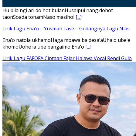
Hu bila ngi ari do hot bulanHusalpui nang dohot
taonSoada tonamNaso masihol
[...]
Lirik Lagu Ena’o – Yusman Lase – Gudangnya Lagu Nias