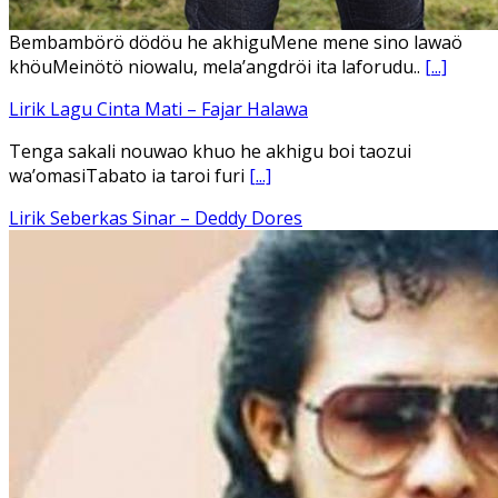
Ena’o natola ukhamoHaga mbawa ba desa’aUhalo ube’e
khomoUohe ia ube bangaimo Ena’o
[...]
Lirik Lagu FAFOFA Ciptaan Fajar Halawa Vocal Rendi Gulo