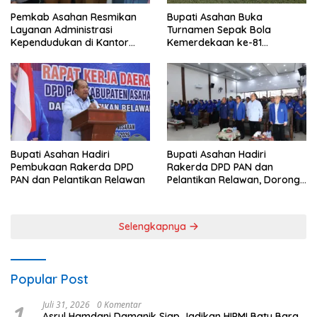
Pemkab Asahan Resmikan
Bupati Asahan Buka
Layanan Administrasi
Turnamen Sepak Bola
Kependudukan di Kantor
Kemerdekaan ke-81
Camat Aek Kuasan
Perebutkan Piala Dandim
0208/Asahan
Bupati Asahan Hadiri
Bupati Asahan Hadiri
Pembukaan Rakerda DPD
Rakerda DPD PAN dan
PAN dan Pelantikan Relawan
Pelantikan Relawan, Dorong
Sinergi untuk Kemajuan
Daerah
Selengkapnya
Popular Post
1
Juli 31, 2026
0 Komentar
Asrul Hamdani Damanik Siap Jadikan HIPMI Batu Bara