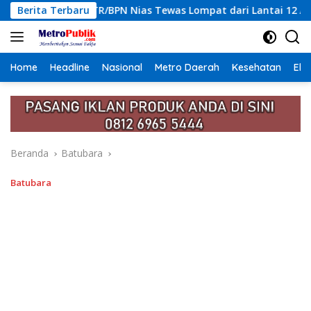
Langsung
Nias Tewas Lompat dari Lantai 12 Apartemen, Berawal dari Pes
Berita Terbaru
ke
konten
Home
Headline
Nasional
Metro Daerah
Kesehatan
Eko
Beranda
Batubara
Batubara