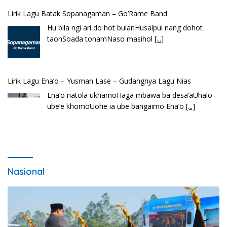
Lirik Lagu Batak Sopanagaman – Go’Rame Band
Hu bila ngi ari do hot bulanHusalpui nang dohot
taonSoada tonamNaso masihol
[...]
Lirik Lagu Ena’o – Yusman Lase – Gudangnya Lagu Nias
Ena’o natola ukhamoHaga mbawa ba desa’aUhalo
ube’e khomoUohe ia ube bangaimo Ena’o
[...]
Nasional