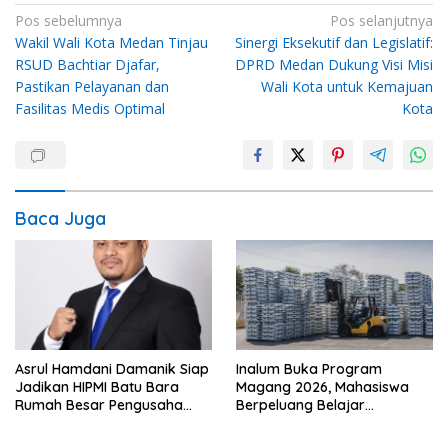
Navigasi
Pos sebelumnya
Pos selanjutnya
Wakil Wali Kota Medan Tinjau
Sinergi Eksekutif dan Legislatif:
pos
RSUD Bachtiar Djafar,
DPRD Medan Dukung Visi Misi
Pastikan Pelayanan dan
Wali Kota untuk Kemajuan
Fasilitas Medis Optimal
Kota
Baca Juga
Asrul Hamdani Damanik Siap
Inalum Buka Program
Jadikan HIPMI Batu Bara
Magang 2026, Mahasiswa
Rumah Besar Pengusaha
Berpeluang Belajar
Muda
Langsung di Industri
Strategis Nasional