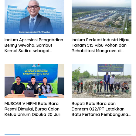
Inalum Apresiasi Pengabdian
Inalum Perkuat Industri Hijau,
Benny Wiwoho, Sambut
Tanam 515 Ribu Pohon dan
Kemal Sudiro sebagai
Rehabilitasi Mangrove di
Direktur SDM dan
Batu Bara
Transformasi Korporasi
MUSCAB V HIPMI Batu Bara
Bupati Batu Bara dan
Resmi Dimulai, Bursa Calon
Danrem 022/PT Letakkan
Ketua Umum Dibuka 20 Juli
Batu Pertama Pembangunan
Turap, TMMD ke-129
Targetkan Tanam 1.000
Pohon