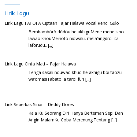
Lirik Lagu
Lirik Lagu FAFOFA Ciptaan Fajar Halawa Vocal Rendi Gulo
Bembambörö dödöu he akhiguMene mene sino
lawaö khöuMeinötö niowalu, mela’angdröi ita
laforudu..
[...]
Lirik Lagu Cinta Mati – Fajar Halawa
Tenga sakali nouwao khuo he akhigu boi taozui
wa’omasiTabato ia taroi furi
[...]
Lirik Seberkas Sinar – Deddy Dores
Kala Ku Seorang Diri Hanya Berteman Sepi Dan
Angin MalamKu Coba MerenungiTentang
[...]