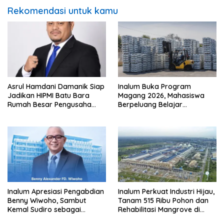
Rekomendasi untuk kamu
Asrul Hamdani Damanik Siap
Inalum Buka Program
Jadikan HIPMI Batu Bara
Magang 2026, Mahasiswa
Rumah Besar Pengusaha
Berpeluang Belajar
Muda
Langsung di Industri
Strategis Nasional
Inalum Apresiasi Pengabdian
Inalum Perkuat Industri Hijau,
Benny Wiwoho, Sambut
Tanam 515 Ribu Pohon dan
Kemal Sudiro sebagai
Rehabilitasi Mangrove di
Direktur SDM dan
Batu Bara