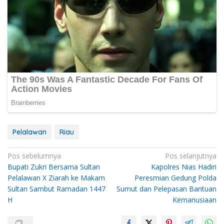
Pelalawan
Riau
Navigasi
Pos sebelumnya
Pos selanjutnya
Bupati Zukri Bersama Sultan
Kapolres Nias Hadiri
pos
Pelalawan X Ziarah ke Makam
Peresmian Gedung Polda
Sultan Sambut Ramadan 1447
Sumut dan Pelepasan Bantuan
H
Kemanusiaan