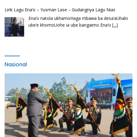
Lirik Lagu Ena’o – Yusman Lase – Gudangnya Lagu Nias
Ena’o natola ukhamoHaga mbawa ba desa’aUhalo
ube’e khomoUohe ia ube bangaimo Ena’o
[...]
Nasional