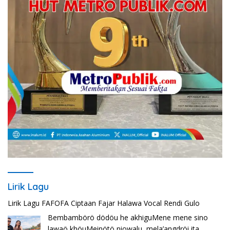
Lirik Lagu
Lirik Lagu FAFOFA Ciptaan Fajar Halawa Vocal Rendi Gulo
Bembambörö dödöu he akhiguMene mene sino
lawaö khöuMeinötö niowalu, mela’angdröi ita