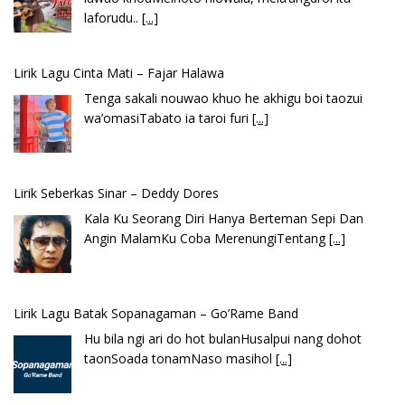
laforudu..
[...]
Lirik Lagu Cinta Mati – Fajar Halawa
Tenga sakali nouwao khuo he akhigu boi taozui
wa’omasiTabato ia taroi furi
[...]
Lirik Seberkas Sinar – Deddy Dores
Kala Ku Seorang Diri Hanya Berteman Sepi Dan
Angin MalamKu Coba MerenungiTentang
[...]
Lirik Lagu Batak Sopanagaman – Go’Rame Band
Hu bila ngi ari do hot bulanHusalpui nang dohot
taonSoada tonamNaso masihol
[...]