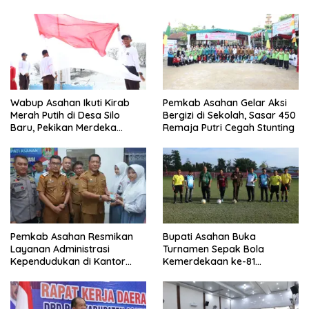
Wabup Asahan Ikuti Kirab
Pemkab Asahan Gelar Aksi
Merah Putih di Desa Silo
Bergizi di Sekolah, Sasar 450
Baru, Pekikan Merdeka
Remaja Putri Cegah Stunting
Menggema
Pemkab Asahan Resmikan
Bupati Asahan Buka
Layanan Administrasi
Turnamen Sepak Bola
Kependudukan di Kantor
Kemerdekaan ke-81
Camat Aek Kuasan
Perebutkan Piala Dandim
0208/Asahan