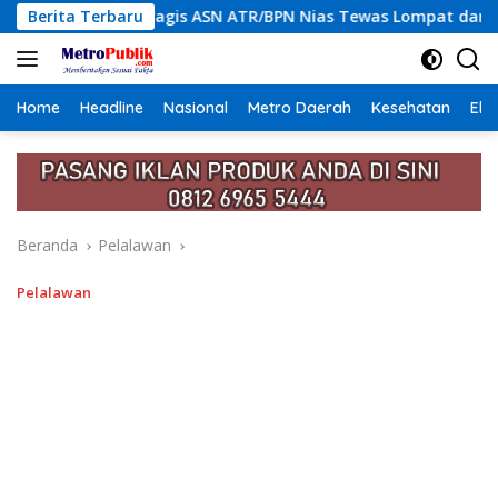
Langsung
 ASN ATR/BPN Nias Tewas Lompat dari Lantai 12 Apartemen, Ber
Berita Terbaru
ke
konten
Home
Headline
Nasional
Metro Daerah
Kesehatan
Eko
Beranda
Pelalawan
Pelalawan