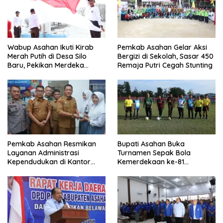
Wabup Asahan Ikuti Kirab
Pemkab Asahan Gelar Aksi
Merah Putih di Desa Silo
Bergizi di Sekolah, Sasar 450
Baru, Pekikan Merdeka
Remaja Putri Cegah Stunting
Menggema
Pemkab Asahan Resmikan
Bupati Asahan Buka
Layanan Administrasi
Turnamen Sepak Bola
Kependudukan di Kantor
Kemerdekaan ke-81
Camat Aek Kuasan
Perebutkan Piala Dandim
0208/Asahan