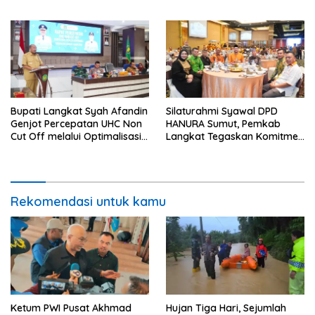
Teater Garis Lurus
Ancam Sanksi Jika Tidak
Ada Progres
Bupati Langkat Syah Afandin
Silaturahmi Syawal DPD
Genjot Percepatan UHC Non
HANURA Sumut, Pemkab
Cut Off melalui Optimalisasi
Langkat Tegaskan Komitmen
Kepesertaan JKN
Sinergi Sosial dan Politik
Rekomendasi untuk kamu
Ketum PWI Pusat Akhmad
Hujan Tiga Hari, Sejumlah