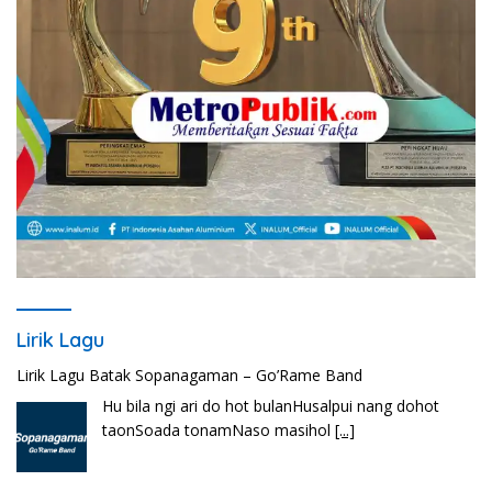
Lirik Lagu
Lirik Lagu Ena’o – Yusman Lase – Gudangnya Lagu Nias
Ena’o natola ukhamoHaga mbawa ba desa’aUhalo
ube’e khomoUohe ia ube bangaimo Ena’o
[...]