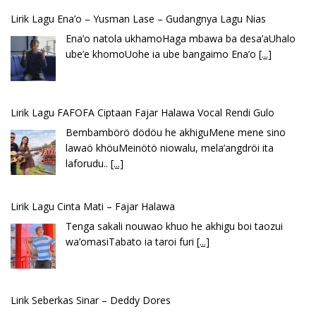
Lirik Lagu FAFOFA Ciptaan Fajar Halawa Vocal Rendi Gulo
Bembambörö dödöu he akhiguMene mene sino
lawaö khöuMeinötö niowalu, mela’angdröi ita
laforudu..
[...]
Lirik Lagu Cinta Mati – Fajar Halawa
Tenga sakali nouwao khuo he akhigu boi taozui
wa’omasiTabato ia taroi furi
[...]
Lirik Seberkas Sinar – Deddy Dores
Kala Ku Seorang Diri Hanya Berteman Sepi Dan
Angin MalamKu Coba MerenungiTentang
[...]
Lirik Lagu Batak Sopanagaman – Go’Rame Band