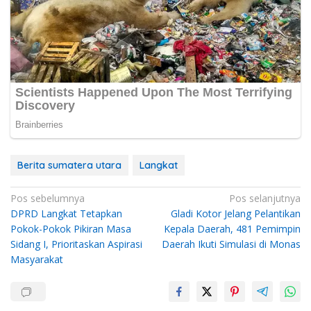
Berita sumatera utara
Langkat
Navigasi
Pos sebelumnya
Pos selanjutnya
DPRD Langkat Tetapkan
Gladi Kotor Jelang Pelantikan
pos
Pokok-Pokok Pikiran Masa
Kepala Daerah, 481 Pemimpin
Sidang I, Prioritaskan Aspirasi
Daerah Ikuti Simulasi di Monas
Masyarakat