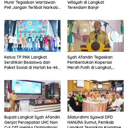
Munir Tegaskan Wartawan
Wilayah di Langkat
PWI Jangan Terlibat Narkoba
Terendam Banjir
dan Judi
Ketua TP PKK Langkat
Syah Afandin Tegaskan
Serahkan Beasiswa dan
Pembentukan Koperasi
Paket Sosial di Harlah ke-46
Merah Putih di Langkat,
Teater Garis Lurus
Ancam Sanksi Jika Tidak
Ada Progres
Bupati Langkat Syah Afandin
Silaturahmi Syawal DPD
Genjot Percepatan UHC Non
HANURA Sumut, Pemkab
Cut Off melalui Optimalisasi
Langkat Tegaskan Komitmen