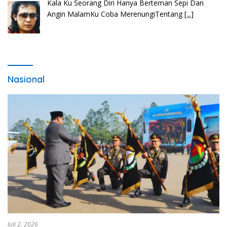
Hu bila ngi ari do hot bulanHusalpui nang dohot
taonSoada tonamNaso masihol
[...]
Nasional
Juli 2, 2026