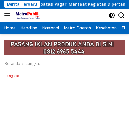
Langsung
 Pagar, Manfaat Kegiatan Dipertanyakan
Berita Terbaru
Lunas PBB Bis
ke
konten
Home
Headline
Nasional
Metro Daerah
Kesehatan
Eko
Beranda
Langkat
Langkat