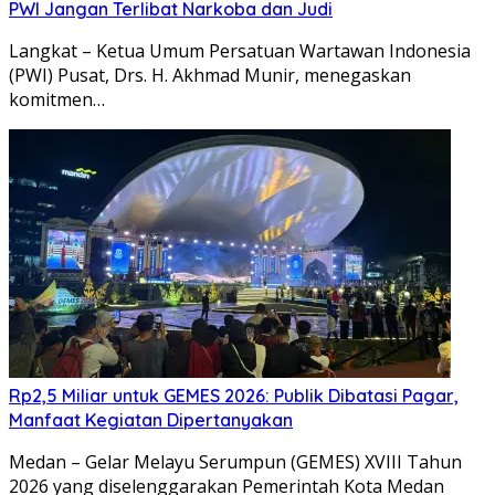
PWI Jangan Terlibat Narkoba dan Judi
Langkat – Ketua Umum Persatuan Wartawan Indonesia
(PWI) Pusat, Drs. H. Akhmad Munir, menegaskan
komitmen…
Rp2,5 Miliar untuk GEMES 2026: Publik Dibatasi Pagar,
Manfaat Kegiatan Dipertanyakan
Medan – Gelar Melayu Serumpun (GEMES) XVIII Tahun
2026 yang diselenggarakan Pemerintah Kota Medan