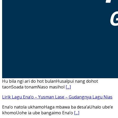
Hu bila ngi ari do hot bulanHusalpui nang dohot
taonSoada tonamNaso masihol
[...]
Lirik Lagu Ena’o – Yusman Lase – Gudangnya Lagu Nias