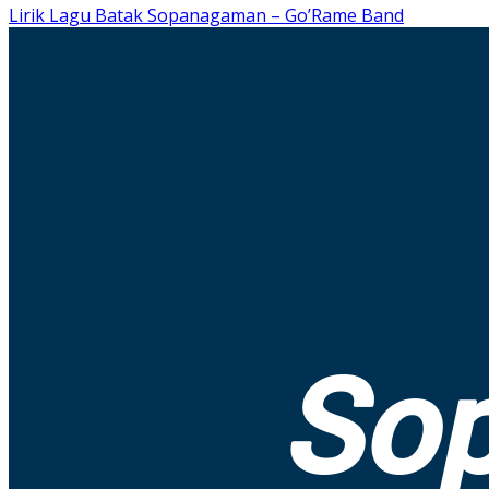
Lirik Lagu Batak Sopanagaman – Go’Rame Band