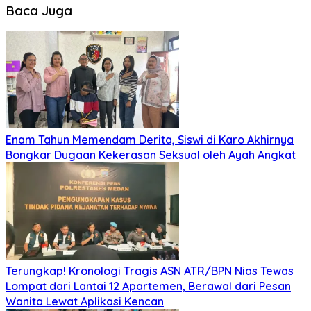
Baca Juga
Enam Tahun Memendam Derita, Siswi di Karo Akhirnya
Bongkar Dugaan Kekerasan Seksual oleh Ayah Angkat
Terungkap! Kronologi Tragis ASN ATR/BPN Nias Tewas
Lompat dari Lantai 12 Apartemen, Berawal dari Pesan
Wanita Lewat Aplikasi Kencan