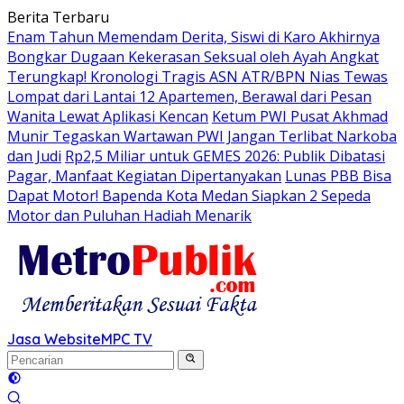
Langsung
Berita Terbaru
ke
Enam Tahun Memendam Derita, Siswi di Karo Akhirnya
konten
Bongkar Dugaan Kekerasan Seksual oleh Ayah Angkat
Terungkap! Kronologi Tragis ASN ATR/BPN Nias Tewas
Lompat dari Lantai 12 Apartemen, Berawal dari Pesan
Wanita Lewat Aplikasi Kencan
Ketum PWI Pusat Akhmad
Munir Tegaskan Wartawan PWI Jangan Terlibat Narkoba
dan Judi
Rp2,5 Miliar untuk GEMES 2026: Publik Dibatasi
Pagar, Manfaat Kegiatan Dipertanyakan
Lunas PBB Bisa
Dapat Motor! Bapenda Kota Medan Siapkan 2 Sepeda
Motor dan Puluhan Hadiah Menarik
Jasa Website
MPC TV