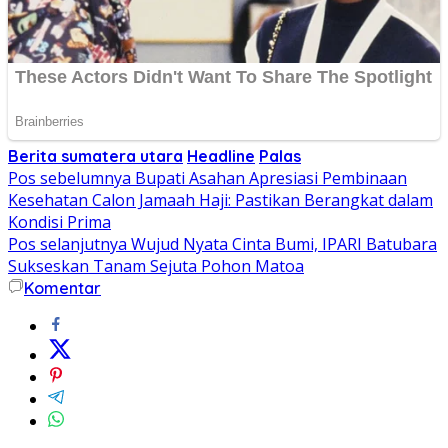
Berita sumatera utara
Headline
Palas
Navigasi
Pos sebelumnya
Bupati Asahan Apresiasi Pembinaan
Kesehatan Calon Jamaah Haji: Pastikan Berangkat dalam
pos
Kondisi Prima
Pos selanjutnya
Wujud Nyata Cinta Bumi, IPARI Batubara
Sukseskan Tanam Sejuta Pohon Matoa
Komentar