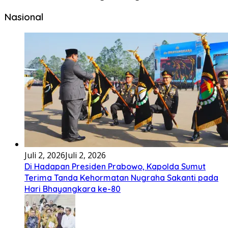
Bembambörö dödöu he akhiguMene mene sino lawaö
khöuMeinötö niowalu, mela’angdröi ita laforudu..
[...]
Lirik Lagu Cinta Mati – Fajar Halawa