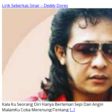
Ena’o natola ukhamoHaga mbawa ba desa’aUhalo ube’e
khomoUohe ia ube bangaimo Ena’o
[...]
Lirik Lagu FAFOFA Ciptaan Fajar Halawa Vocal Rendi Gulo