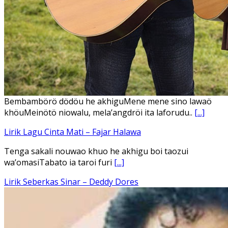
Ena’o natola ukhamoHaga mbawa ba desa’aUhalo ube’e
khomoUohe ia ube bangaimo Ena’o
[...]
Lirik Lagu FAFOFA Ciptaan Fajar Halawa Vocal Rendi Gulo