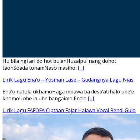
Hu bila ngi ari do hot bulanHusalpui nang dohot
taonSoada tonamNaso masihol
[...]
Lirik Lagu Ena’o – Yusman Lase – Gudangnya Lagu Nias