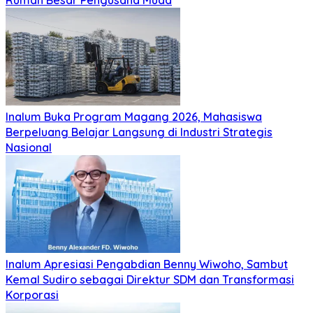
Rumah Besar Pengusaha Muda
Inalum Buka Program Magang 2026, Mahasiswa
Berpeluang Belajar Langsung di Industri Strategis
Nasional
Inalum Apresiasi Pengabdian Benny Wiwoho, Sambut
Kemal Sudiro sebagai Direktur SDM dan Transformasi
Korporasi