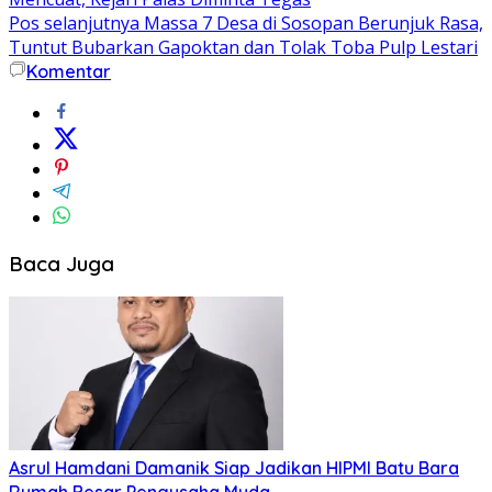
pos
Pos selanjutnya
Massa 7 Desa di Sosopan Berunjuk Rasa,
Tuntut Bubarkan Gapoktan dan Tolak Toba Pulp Lestari
Komentar
Baca Juga
Asrul Hamdani Damanik Siap Jadikan HIPMI Batu Bara