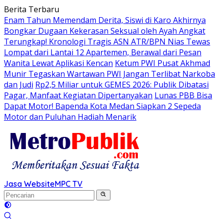
Langsung
Berita Terbaru
ke
Enam Tahun Memendam Derita, Siswi di Karo Akhirnya
konten
Bongkar Dugaan Kekerasan Seksual oleh Ayah Angkat
Terungkap! Kronologi Tragis ASN ATR/BPN Nias Tewas
Lompat dari Lantai 12 Apartemen, Berawal dari Pesan
Wanita Lewat Aplikasi Kencan
Ketum PWI Pusat Akhmad
Munir Tegaskan Wartawan PWI Jangan Terlibat Narkoba
dan Judi
Rp2,5 Miliar untuk GEMES 2026: Publik Dibatasi
Pagar, Manfaat Kegiatan Dipertanyakan
Lunas PBB Bisa
Dapat Motor! Bapenda Kota Medan Siapkan 2 Sepeda
Motor dan Puluhan Hadiah Menarik
Jasa Website
MPC TV