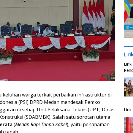
Lir
Liri
Rend
keluhan warga terkait perbaikan infrastruktur di
s Indonesia (PSI) DPRD Medan mendesak Pemko
garan di setiap Unit Pelaksana Teknis (UPT) Dinas
Liri
Konstruksi (SDABMBK). Salah satu sorotan utama
erata
(
Medan Rapi Tanpa Kabel
), yaitu penanaman
ah tanah.