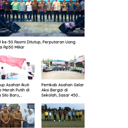
 ke-50 Resmi Ditutup, Perputaran Uang
i Rp50 Miliar
p Asahan Ikuti
Pemkab Asahan Gelar
b Merah Putih di
Aksi Bergizi di
 Silo Baru,
Sekolah, Sasar 450
kan Merdeka
Remaja Putri Cegah
ggema
Stunting