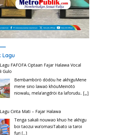
ik Lagu
k Lagu FAFOFA Ciptaan Fajar Halawa Vocal
i Gulo
Bembambörö dödöu he akhiguMene
mene sino lawaö khöuMeinötö
niowalu, mela’angdröi ita laforudu..
[...]
k Lagu Cinta Mati – Fajar Halawa
Tenga sakali nouwao khuo he akhigu
boi taozui wa’omasiTabato ia taroi
furi
[...]