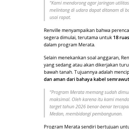
“Kami mendorong agar jaringan utilitas 
melintang di udara dapat ditanam di b
usai rapat.
Renville menyampaikan bahwa perencan
segera dimulai, terutama untuk
18 rua
dalam program Merata.
Selain menekankan soal anggaran, Renv
yang sedang atau akan dikerjakan turu
bawah tanah. Tujuannya adalah menci
dan aman dari bahaya kabel semrawu
“Program Merata memang sudah dimul
maksimal. Oleh karena itu kami mend
target tahun 2026 benar-benar tercapa
Medan, membidangi pembangunan.
Program Merata sendiri bertujuan unt