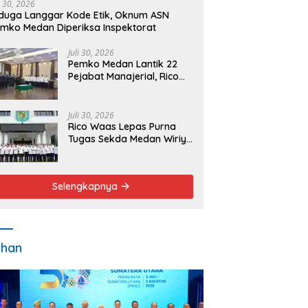
i 30, 2026
duga Langgar Kode Etik, Oknum ASN
mko Medan Diperiksa Inspektorat
Juli 30, 2026
Pemko Medan Lantik 22
Pejabat Manajerial, Rico
Waas Minta Pelayanan
Publik Lebih Cepat dan
Transparan
Juli 30, 2026
Rico Waas Lepas Purna
Tugas Sekda Medan Wiriya
Alrahman, Sebut
Pengabdian Tak Pernah
Berakhir
Selengkapnya
ahan