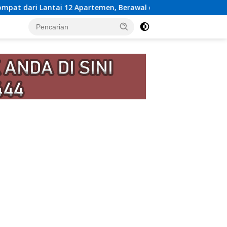
Apartemen, Berawal dari Pesan Wanita Lewat Aplikasi Kencan