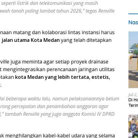
seperti listrik dan telekomunikasi yang masih
awah tanah paling lambat tahun 2026,” tegas Renville
Nas
aan matang dan kolaborasi lintas instansi harus
s jalan utama Kota Medan
yang telah ditetapkan
ille juga meminta agar setiap proyek drainase
t mengintegrasikan perencanaan jaringan utilitas
ptakan
kota Medan yang lebih tertata, estetis,
t
.
Juli 2
ai beberapa waktu lalu, namun pelaksanaannya belum
Di H
Teri
orong percepatan dan penambahan anggaran agar
pada
i,” tambah Renville yang juga anggota Komisi IV DPRD
uk menghilangkan kabel-kabel udara yang selama