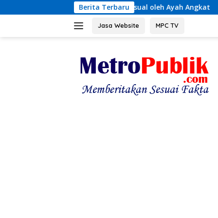
Langsung
an Kekerasan Seksual oleh Ayah Angkat
Berita Terbaru
Terungkap! Kro
ke
konten
Jasa Website
MPC TV