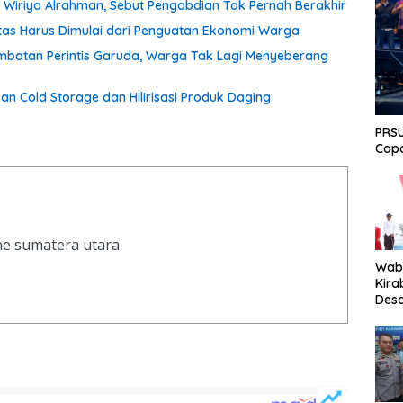
Wiriya Alrahman, Sebut Pengabdian Tak Pernah Berakhir
itas Harus Dimulai dari Penguatan Ekonomi Warga
batan Perintis Garuda, Warga Tak Lagi Menyeberang
 Cold Storage dan Hilirisasi Produk Daging
PRSU
Capa
ine sumatera utara
Wabu
Kira
Desa
Peki
Men