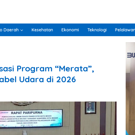
o Daerah
Kesehatan
Ekonomi
Teknologi
Pelalawa
isasi Program “Merata”,
abel Udara di 2026