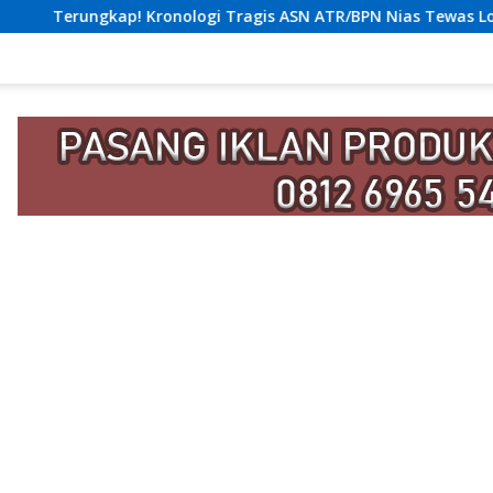
nologi Tragis ASN ATR/BPN Nias Tewas Lompat dari Lantai 12 