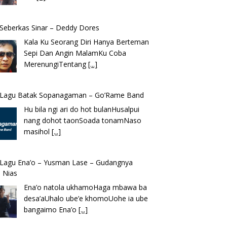
k Seberkas Sinar – Deddy Dores
Kala Ku Seorang Diri Hanya Berteman
Sepi Dan Angin MalamKu Coba
MerenungiTentang
[...]
k Lagu Batak Sopanagaman – Go’Rame Band
Hu bila ngi ari do hot bulanHusalpui
nang dohot taonSoada tonamNaso
masihol
[...]
k Lagu Ena’o – Yusman Lase – Gudangnya
 Nias
Ena’o natola ukhamoHaga mbawa ba
desa’aUhalo ube’e khomoUohe ia ube
bangaimo Ena’o
[...]