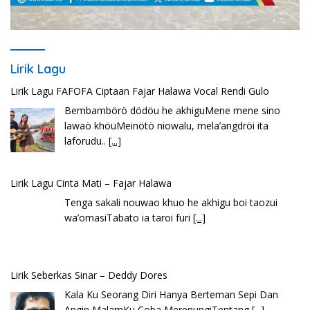
Lirik Lagu
Lirik Lagu FAFOFA Ciptaan Fajar Halawa Vocal Rendi Gulo
Bembambörö dödöu he akhiguMene mene sino
lawaö khöuMeinötö niowalu, mela’angdröi ita
laforudu..
[...]
Lirik Lagu Cinta Mati – Fajar Halawa
Tenga sakali nouwao khuo he akhigu boi taozui
wa’omasiTabato ia taroi furi
[...]
Lirik Seberkas Sinar – Deddy Dores
Kala Ku Seorang Diri Hanya Berteman Sepi Dan
Angin MalamKu Coba MerenungiTentang
[...]