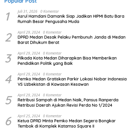
Popular Post
1
Juli 31, 2026
0 Komentar
Asrul Hamdani Damanik Siap Jadikan HIPMI Batu Bara
Rumah Besar Pengusaha Muda
2
April 29, 2024
0 Komentar
DPRD Medan Desak Pelaku Pembunuh Janda di Medan
Barat Dihukum Berat
3
April 29, 2024
0 Komentar
Pilkada Kota Medan Diharapkan Bisa Memberikan
Pendidikan Politik yang Baik
4
April 29, 2024
0 Komentar
Pemko Medan Gratiskan Parkir Lokasi Nobar Indonesia
VS Uzbekistan di Kawasan Kesawan
5
April 29, 2024
0 Komentar
Retribusi Sampah di Medan Naik, Pansus Ranperda
Retribusi Daerah Ajukan Revisi Perda No 1/2024
6
April 25, 2024
0 Komentar
Ketua DPRD Minta Pemko Medan Segera Bongkar
Tembok di Komplek Katamso Square II