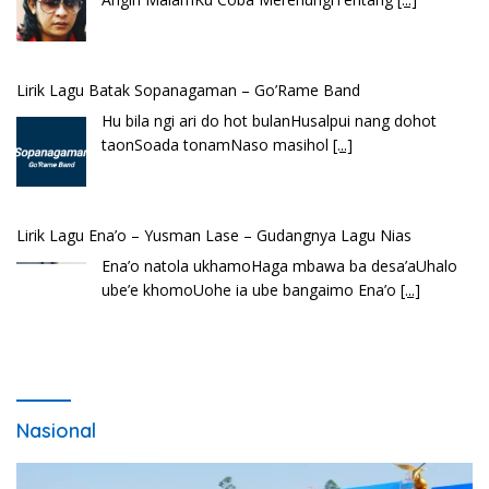
Lirik Lagu Batak Sopanagaman – Go’Rame Band
Hu bila ngi ari do hot bulanHusalpui nang dohot
taonSoada tonamNaso masihol
[...]
Lirik Lagu Ena’o – Yusman Lase – Gudangnya Lagu Nias
Ena’o natola ukhamoHaga mbawa ba desa’aUhalo
ube’e khomoUohe ia ube bangaimo Ena’o
[...]
Nasional