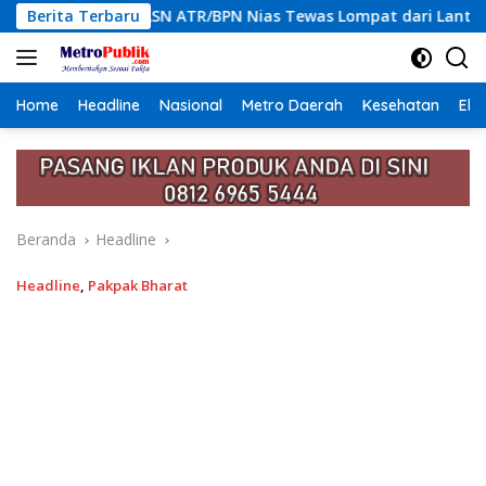
Langsung
TR/BPN Nias Tewas Lompat dari Lantai 12 Apartemen, Berawal d
Berita Terbaru
ke
konten
Home
Headline
Nasional
Metro Daerah
Kesehatan
Eko
Beranda
Headline
Headline
,
Pakpak Bharat