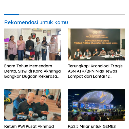
Puluhan Hadiah Menarik
Dugaan Tender Terkondisi
Mencuat
Rekomendasi untuk kamu
Enam Tahun Memendam
Terungkap! Kronologi Tragis
Derita, Siswi di Karo Akhirnya
ASN ATR/BPN Nias Tewas
Bongkar Dugaan Kekerasan
Lompat dari Lantai 12
Seksual oleh Ayah Angkat
Apartemen, Berawal dari
Pesan Wanita Lewat Aplikasi
Kencan
Ketum PWI Pusat Akhmad
Rp2,5 Miliar untuk GEMES