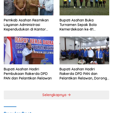
Pemkab Asahan Resmikan
Bupati Asahan Buka
Layanan Administrasi
Turnamen Sepak Bola
Kependudukan di Kantor
Kemerdekaan ke-81
Camat Aek Kuasan
Perebutkan Piala Dandim
0208/Asahan
Bupati Asahan Hadiri
Bupati Asahan Hadiri
Pembukaan Rakerda DPD
Rakerda DPD PAN dan
PAN dan Pelantikan Relawan
Pelantikan Relawan, Dorong
Sinergi untuk Kemajuan
Daerah
Selengkapnya