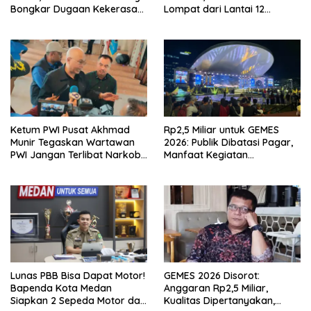
Bongkar Dugaan Kekerasan
Lompat dari Lantai 12
Seksual oleh Ayah Angkat
Apartemen, Berawal dari
Pesan Wanita Lewat Aplikasi
Kencan
Ketum PWI Pusat Akhmad
Rp2,5 Miliar untuk GEMES
Munir Tegaskan Wartawan
2026: Publik Dibatasi Pagar,
PWI Jangan Terlibat Narkoba
Manfaat Kegiatan
dan Judi
Dipertanyakan
Lunas PBB Bisa Dapat Motor!
GEMES 2026 Disorot:
Bapenda Kota Medan
Anggaran Rp2,5 Miliar,
Siapkan 2 Sepeda Motor dan
Kualitas Dipertanyakan,