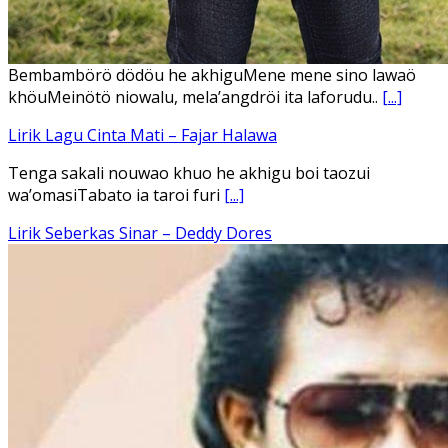
Ena’o natola ukhamoHaga mbawa ba desa’aUhalo ube’e
khomoUohe ia ube bangaimo Ena’o
[...]
Lirik Lagu FAFOFA Ciptaan Fajar Halawa Vocal Rendi Gulo