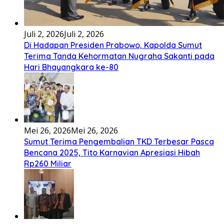
Bembambörö dödöu he akhiguMene mene sino lawaö
khöuMeinötö niowalu, mela’angdröi ita laforudu..
[...]
Lirik Lagu Cinta Mati – Fajar Halawa