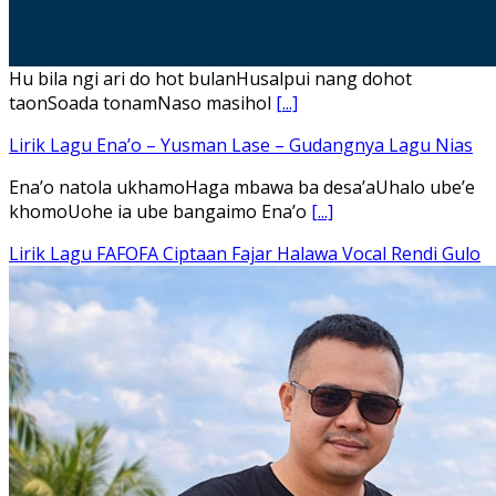
Hu bila ngi ari do hot bulanHusalpui nang dohot
taonSoada tonamNaso masihol
[...]
Lirik Lagu Ena’o – Yusman Lase – Gudangnya Lagu Nias