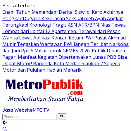
Langsung
Berita Terbaru
ke
Enam Tahun Memendam Derita, Siswi di Karo Akhirnya
konten
Bongkar Dugaan Kekerasan Seksual oleh Ayah Angkat
Terungkap! Kronologi Tragis ASN ATR/BPN Nias Tewas
Lompat dari Lantai 12 Apartemen, Berawal dari Pesan
Wanita Lewat Aplikasi Kencan
Ketum PWI Pusat Akhmad
Munir Tegaskan Wartawan PWI Jangan Terlibat Narkoba
dan Judi
Rp2,5 Miliar untuk GEMES 2026: Publik Dibatasi
Pagar, Manfaat Kegiatan Dipertanyakan
Lunas PBB Bisa
Dapat Motor! Bapenda Kota Medan Siapkan 2 Sepeda
Motor dan Puluhan Hadiah Menarik
Jasa Website
MPC TV