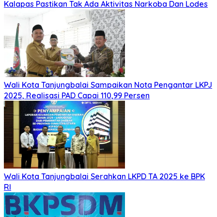
Kalapas Pastikan Tak Ada Aktivitas Narkoba Dan Lodes
Wali Kota Tanjungbalai Sampaikan Nota Pengantar LKPJ
2025, Realisasi PAD Capai 110,99 Persen
Wali Kota Tanjungbalai Serahkan LKPD TA 2025 ke BPK
RI