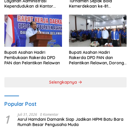
Layanan Administrasi
Turnamen Sepak Bola
Kependudukan di Kantor
Kemerdekaan ke-81
Camat Aek Kuasan
Perebutkan Piala Dandim
0208/Asahan
Bupati Asahan Hadiri
Bupati Asahan Hadiri
Pembukaan Rakerda DPD
Rakerda DPD PAN dan
PAN dan Pelantikan Relawan
Pelantikan Relawan, Dorong
Sinergi untuk Kemajuan
Daerah
Selengkapnya
Popular Post
1
Juli 31, 2026
0 Komentar
Asrul Hamdani Damanik Siap Jadikan HIPMI Batu Bara
Rumah Besar Pengusaha Muda