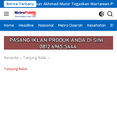
Langsung
hmad Munir Tegaskan Wartawan PWI Jangan Terlibat Narkoba d
Berita Terbaru
ke
konten
Home
Headline
Nasional
Metro Daerah
Kesehatan
Eko
Beranda
Tanjung Balai
Tanjung Balai