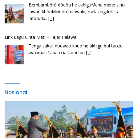
Bembambörö dödöu he akhiguMene mene sino
lawaö khöuMeinötö niowalu, mela’angdröi ita
laforudu..
[...]
Lirik Lagu Cinta Mati – Fajar Halawa
Tenga sakali nouwao khuo he akhigu boi taozui
wa’omasiTabato ia taroi furi
[...]
Nasional