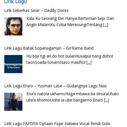
Lirik Lagu
Lirik Seberkas Sinar – Deddy Dores
Kala Ku Seorang Diri Hanya Berteman Sepi Dan
Angin MalamKu Coba MerenungiTentang
[...]
Lirik Lagu Batak Sopanagaman – Go’Rame Band
Hu bila ngi ari do hot bulanHusalpui nang dohot
taonSoada tonamNaso masihol
[...]
Lirik Lagu Ena’o – Yusman Lase – Gudangnya Lagu Nias
Ena’o natola ukhamoHaga mbawa ba desa’aUhalo
ube’e khomoUohe ia ube bangaimo Ena’o
[...]
Lirik Lagu FAFOFA Ciptaan Fajar Halawa Vocal Rendi Gulo