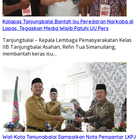
Kalapas Tanjungbalai Bantah Isu Peredaran Narkoba di
Lapas, Tegaskan Media Wajib Patuhi UU Pers
Tanjungbalai – Kepala Lembaga Pemasyarakatan Kelas
IIB Tanjungbalai Asahan, Refin Tua Simanullang,
membantah keras isu…
Wali Kota Tanjungbalai Sampaikan Nota Pengantar LKPJ