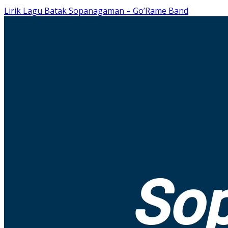
Lirik Lagu Batak Sopanagaman – Go’Rame Band