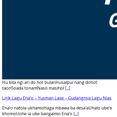
Hu bila ngi ari do hot bulanHusalpui nang dohot
taonSoada tonamNaso masihol
[...]
Lirik Lagu Ena’o – Yusman Lase – Gudangnya Lagu Nias