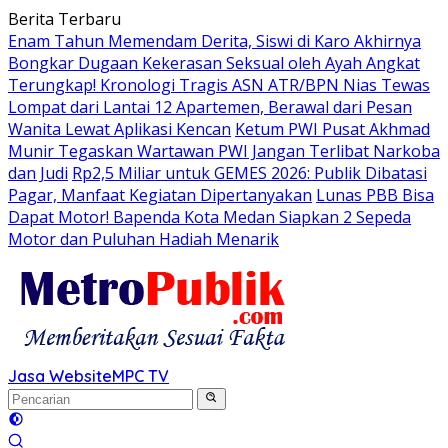
Langsung
Berita Terbaru
ke
Enam Tahun Memendam Derita, Siswi di Karo Akhirnya
konten
Bongkar Dugaan Kekerasan Seksual oleh Ayah Angkat
Terungkap! Kronologi Tragis ASN ATR/BPN Nias Tewas
Lompat dari Lantai 12 Apartemen, Berawal dari Pesan
Wanita Lewat Aplikasi Kencan
Ketum PWI Pusat Akhmad
Munir Tegaskan Wartawan PWI Jangan Terlibat Narkoba
dan Judi
Rp2,5 Miliar untuk GEMES 2026: Publik Dibatasi
Pagar, Manfaat Kegiatan Dipertanyakan
Lunas PBB Bisa
Dapat Motor! Bapenda Kota Medan Siapkan 2 Sepeda
Motor dan Puluhan Hadiah Menarik
Jasa Website
MPC TV