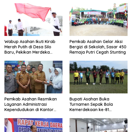
Wabup Asahan Ikuti Kirab
Pemkab Asahan Gelar Aksi
Merah Putih di Desa Silo
Bergizi di Sekolah, Sasar 450
Baru, Pekikan Merdeka
Remaja Putri Cegah Stunting
Menggema
Pemkab Asahan Resmikan
Bupati Asahan Buka
Layanan Administrasi
Turnamen Sepak Bola
Kependudukan di Kantor
Kemerdekaan ke-81
Camat Aek Kuasan
Perebutkan Piala Dandim
0208/Asahan