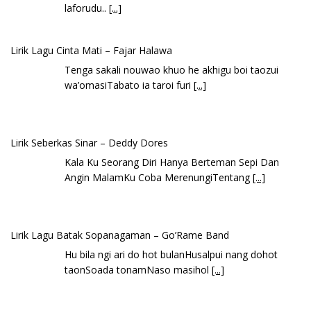
laforudu..
[...]
Lirik Lagu Cinta Mati – Fajar Halawa
Tenga sakali nouwao khuo he akhigu boi taozui
wa’omasiTabato ia taroi furi
[...]
Lirik Seberkas Sinar – Deddy Dores
Kala Ku Seorang Diri Hanya Berteman Sepi Dan
Angin MalamKu Coba MerenungiTentang
[...]
Lirik Lagu Batak Sopanagaman – Go’Rame Band
Hu bila ngi ari do hot bulanHusalpui nang dohot
taonSoada tonamNaso masihol
[...]