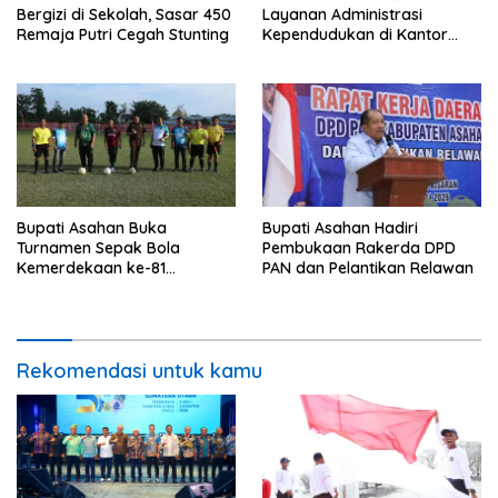
Bergizi di Sekolah, Sasar 450
Layanan Administrasi
Remaja Putri Cegah Stunting
Kependudukan di Kantor
Camat Aek Kuasan
Bupati Asahan Buka
Bupati Asahan Hadiri
Turnamen Sepak Bola
Pembukaan Rakerda DPD
Kemerdekaan ke-81
PAN dan Pelantikan Relawan
Perebutkan Piala Dandim
0208/Asahan
Rekomendasi untuk kamu