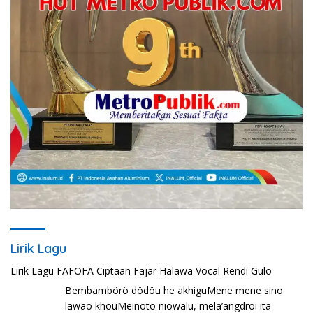
Lirik Lagu
Lirik Lagu FAFOFA Ciptaan Fajar Halawa Vocal Rendi Gulo
Bembambörö dödöu he akhiguMene mene sino
lawaö khöuMeinötö niowalu, mela’angdröi ita