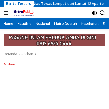
Langsung
was Lompat dari Lantai 12 Apartemen, Berawal dari Pesan Wani
Berita Terbaru
ke
konten
Home
Headline
Nasional
Metro Daerah
Kesehatan
Eko
Beranda
Asahan
Asahan