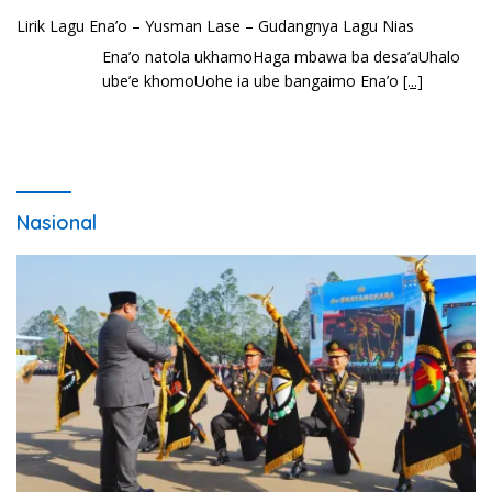
Lirik Lagu Ena’o – Yusman Lase – Gudangnya Lagu Nias
Ena’o natola ukhamoHaga mbawa ba desa’aUhalo
ube’e khomoUohe ia ube bangaimo Ena’o
[...]
Nasional