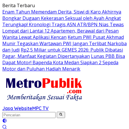
Langsung
Berita Terbaru
ke
Enam Tahun Memendam Derita, Siswi di Karo Akhirnya
konten
Bongkar Dugaan Kekerasan Seksual oleh Ayah Angkat
Terungkap! Kronologi Tragis ASN ATR/BPN Nias Tewas
Lompat dari Lantai 12 Apartemen, Berawal dari Pesan
Wanita Lewat Aplikasi Kencan
Ketum PWI Pusat Akhmad
Munir Tegaskan Wartawan PWI Jangan Terlibat Narkoba
dan Judi
Rp2,5 Miliar untuk GEMES 2026: Publik Dibatasi
Pagar, Manfaat Kegiatan Dipertanyakan
Lunas PBB Bisa
Dapat Motor! Bapenda Kota Medan Siapkan 2 Sepeda
Motor dan Puluhan Hadiah Menarik
Jasa Website
MPC TV