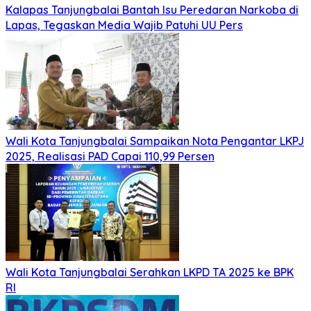
Kalapas Tanjungbalai Bantah Isu Peredaran Narkoba di
Lapas, Tegaskan Media Wajib Patuhi UU Pers
Wali Kota Tanjungbalai Sampaikan Nota Pengantar LKPJ
2025, Realisasi PAD Capai 110,99 Persen
Wali Kota Tanjungbalai Serahkan LKPD TA 2025 ke BPK
RI