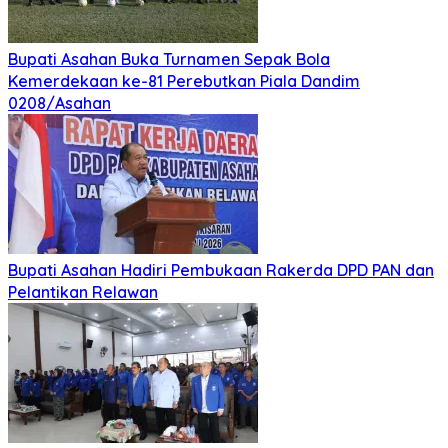
Bupati Asahan Buka Turnamen Sepak Bola
Kemerdekaan ke-81 Perebutkan Piala Dandim
0208/Asahan
Bupati Asahan Hadiri Pembukaan Rakerda DPD PAN dan
Pelantikan Relawan