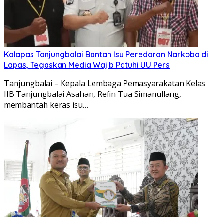
Kalapas Tanjungbalai Bantah Isu Peredaran Narkoba di
Lapas, Tegaskan Media Wajib Patuhi UU Pers
Tanjungbalai – Kepala Lembaga Pemasyarakatan Kelas
IIB Tanjungbalai Asahan, Refin Tua Simanullang,
membantah keras isu…