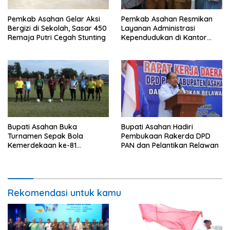
Pemkab Asahan Gelar Aksi
Pemkab Asahan Resmikan
Bergizi di Sekolah, Sasar 450
Layanan Administrasi
Remaja Putri Cegah Stunting
Kependudukan di Kantor
Camat Aek Kuasan
Bupati Asahan Buka
Bupati Asahan Hadiri
Turnamen Sepak Bola
Pembukaan Rakerda DPD
Kemerdekaan ke-81
PAN dan Pelantikan Relawan
Perebutkan Piala Dandim
0208/Asahan
Rekomendasi untuk kamu