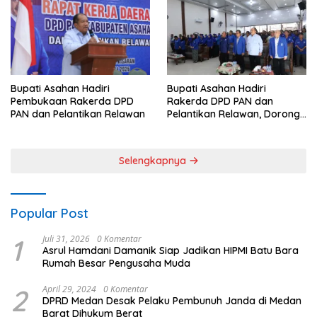
0208/Asahan
Bupati Asahan Hadiri
Bupati Asahan Hadiri
Rakerda DPD PAN dan
Pembukaan Rakerda DPD
Pelantikan Relawan, Dorong
PAN dan Pelantikan Relawan
Sinergi untuk Kemajuan
Daerah
Selengkapnya
Popular Post
1
Juli 31, 2026
0 Komentar
Asrul Hamdani Damanik Siap Jadikan HIPMI Batu Bara
Rumah Besar Pengusaha Muda
2
April 29, 2024
0 Komentar
DPRD Medan Desak Pelaku Pembunuh Janda di Medan
Barat Dihukum Berat