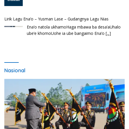
Lirik Lagu Ena’o – Yusman Lase – Gudangnya Lagu Nias
Ena’o natola ukhamoHaga mbawa ba desa’aUhalo
ube’e khomoUohe ia ube bangaimo Ena’o
[...]
Nasional