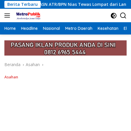
Langsung
/BPN Nias Tewas Lompat dari Lantai 12 Apartemen, Berawal dar
Berita Terbaru
ke
konten
Home
Headline
Nasional
Metro Daerah
Kesehatan
Eko
Beranda
Asahan
Asahan