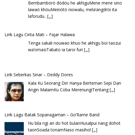
Bembambörö dödöu he akhiguMene mene sino
lawaö khöuMeinötö niowalu, mela’angdröi ita
laforudu..
[...]
Lirik Lagu Cinta Mati – Fajar Halawa
Tenga sakali nouwao khuo he akhigu boi taozui
wa’omasiTabato ia taroi furi
[...]
Lirik Seberkas Sinar – Deddy Dores
Kala Ku Seorang Diri Hanya Berteman Sepi Dan
Angin MalamKu Coba MerenungiTentang
[...]
Lirik Lagu Batak Sopanagaman – Go’Rame Band
Hu bila ngi ari do hot bulanHusalpui nang dohot
taonSoada tonamNaso masihol
[...]