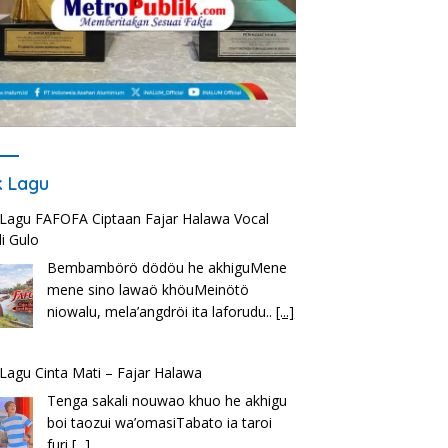
ik Lagu
k Lagu FAFOFA Ciptaan Fajar Halawa Vocal
i Gulo
Bembambörö dödöu he akhiguMene
mene sino lawaö khöuMeinötö
niowalu, mela’angdröi ita laforudu..
[...]
k Lagu Cinta Mati – Fajar Halawa
Tenga sakali nouwao khuo he akhigu
boi taozui wa’omasiTabato ia taroi
furi
[...]