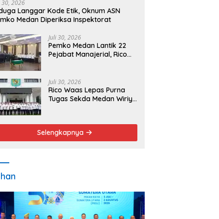
i 30, 2026
duga Langgar Kode Etik, Oknum ASN
mko Medan Diperiksa Inspektorat
Juli 30, 2026
Pemko Medan Lantik 22
Pejabat Manajerial, Rico
Waas Minta Pelayanan
Publik Lebih Cepat dan
Transparan
Juli 30, 2026
Rico Waas Lepas Purna
Tugas Sekda Medan Wiriya
Alrahman, Sebut
Pengabdian Tak Pernah
Berakhir
Selengkapnya
ahan