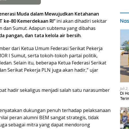
enerasi Muda dalam Mewujudkan Ketahanan
Nas
T ke-80 Kemerdekaan RI”
ini akan dihadiri sekitar
n dan Sumut. Adapun subtema yang dibahas
 pangan, dan tata kelola air bersih
.
ber dari Ketua Umum Federasi Serikat Pekerja
 I Sumut, serta tokoh-tokoh partai politik,
an. Selain itu, beberapa Ketua Federasi Serikat
n Serikat Pekerja PLN juga akan hadir,” ujar
Juli 2
t hadir sekaligus menjadi salah satu narasumber
Di H
Teri
pada
menyatakan dukungan penuh terhadap pelaksanaan
ilai peran alumni BEM sangat strategis, tidak
 juga sebagai mitra yang dapat mendorong