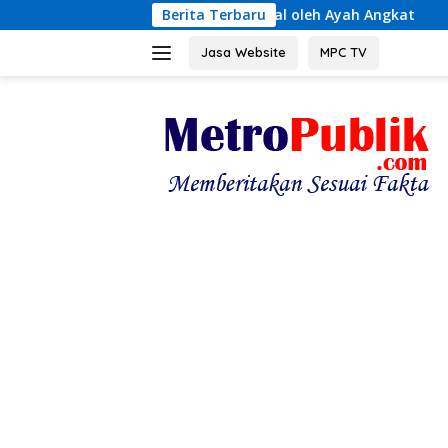
Langsung
san Seksual oleh Ayah Angkat
Berita Terbaru
Terungkap! Kronologi Tr
ke
konten
Jasa Website
MPC TV