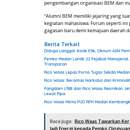
pengembangan organisasi BEM dan ma
“Alumni BEM memiliki jejaring yang lu
kegiatan mahasiswa. Forum seperti in
gagasan baru demi kemajuan daerah d
Berita Terkait
Diduga Langgar Kode Etik, Oknum ASN Pemk
Pemko Medan Lantik 22 Pejabat Manajerial,
Transparan
Rico Waas Lepas Purna Tugas Sekda Medan 
Rico Waas: Berantas Narkoba dan Kriminal
Pangdam I/BB dan Rico Waas Resmikan Jem
Lewat Pipa
Rico Waas Minta PUD RPH Medan Kembangkan
Baca Juga:
Rico Waas Tawarkan Ker
Jadi Energi kepada Pemko Qingyua