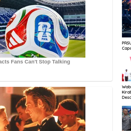
PRSU
Capa
Wabu
Kira
Desa
Peki
Men