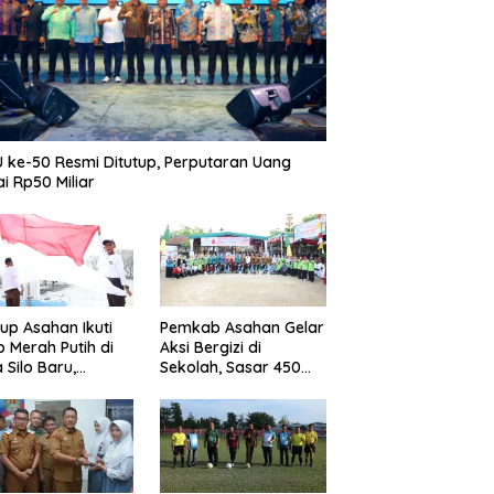
 ke-50 Resmi Ditutup, Perputaran Uang
i Rp50 Miliar
p Asahan Ikuti
Pemkab Asahan Gelar
b Merah Putih di
Aksi Bergizi di
 Silo Baru,
Sekolah, Sasar 450
kan Merdeka
Remaja Putri Cegah
ggema
Stunting