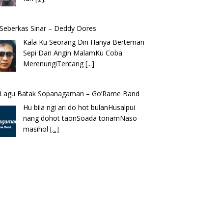
k Seberkas Sinar – Deddy Dores
Kala Ku Seorang Diri Hanya Berteman
Sepi Dan Angin MalamKu Coba
MerenungiTentang
[...]
k Lagu Batak Sopanagaman – Go’Rame Band
Hu bila ngi ari do hot bulanHusalpui
nang dohot taonSoada tonamNaso
masihol
[...]
k Lagu Ena’o – Yusman Lase – Gudangnya
 Nias
Ena’o natola ukhamoHaga mbawa ba
desa’aUhalo ube’e khomoUohe ia ube
bangaimo Ena’o
[...]