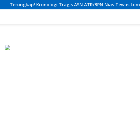
agis ASN ATR/BPN Nias Tewas Lompat dari Lantai 12 Apartemen,