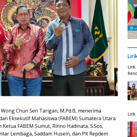
Lir
Liri
Rend
 Wong Chun Sen Tarigan, M.Pd.B, menerima
Liri
an Eksekutif Mahasiswa (FABEM) Sumatera Utara
n Ketua FABEM Sumut, Rinno Hadinata, S.Sos,
ntar Lembaga, Saddam Husein, dan Plt Repdem