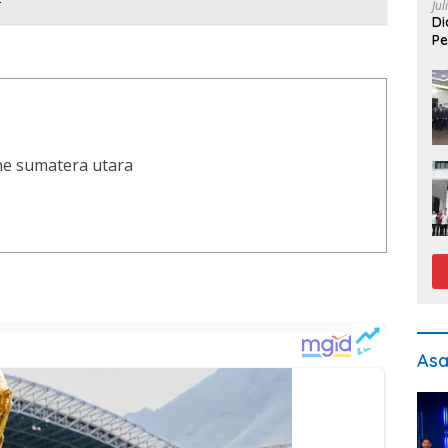
Jul
Di
Pe
ine sumatera utara
As