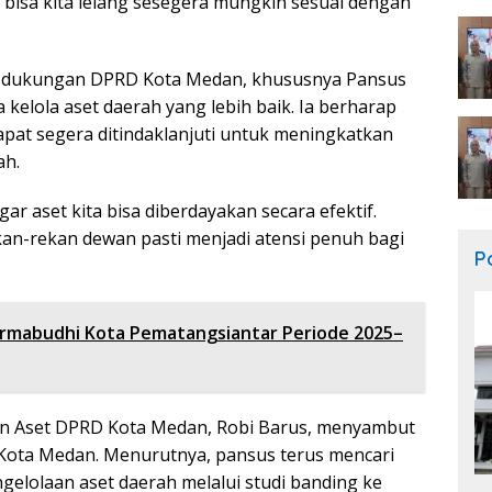
u bisa kita lelang sesegera mungkin sesuai dengan
an dukungan DPRD Kota Medan, khususnya Pansus
kelola aset daerah yang lebih baik. Ia berharap
pat segera ditindaklanjuti untuk meningkatkan
ah.
ar aset kita bisa diberdayakan secara efektif.
kan-rekan dewan pasti menjadi atensi penuh bagi
Po
ermabudhi Kota Pematangsiantar Periode 2025–
an Aset DPRD Kota Medan, Robi Barus, menyambut
Kota Medan. Menurutnya, pansus terus mencari
ngelolaan aset daerah melalui studi banding ke