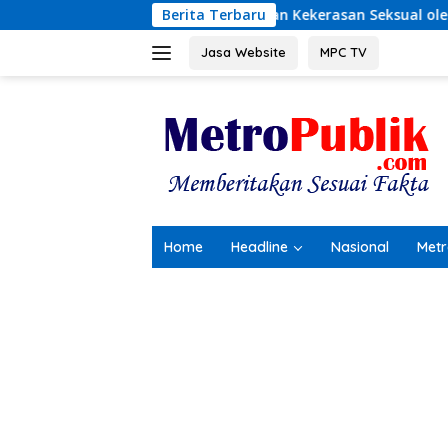
Langsung
ngkar Dugaan Kekerasan Seksual oleh Ayah Angkat
Berita Terbaru
Ter
ke
konten
Jasa Website
MPC TV
Home
Headline
Nasional
Metr