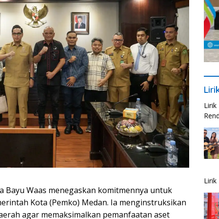
Lir
Liri
Rend
Liri
utra Bayu Waas menegaskan komitmennya untuk
erintah Kota (Pemko) Medan. Ia menginstruksikan
 daerah agar memaksimalkan pemanfaatan aset