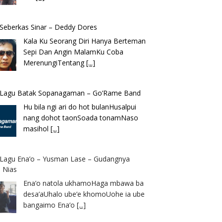
k Seberkas Sinar – Deddy Dores
Kala Ku Seorang Diri Hanya Berteman
Sepi Dan Angin MalamKu Coba
MerenungiTentang
[...]
k Lagu Batak Sopanagaman – Go’Rame Band
Hu bila ngi ari do hot bulanHusalpui
nang dohot taonSoada tonamNaso
masihol
[...]
k Lagu Ena’o – Yusman Lase – Gudangnya
 Nias
Ena’o natola ukhamoHaga mbawa ba
desa’aUhalo ube’e khomoUohe ia ube
bangaimo Ena’o
[...]