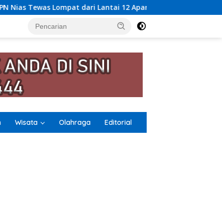
Lantai 12 Apartemen, Berawal dari Pesan Wanita Lewat Aplika
n
Wisata
Olahraga
Editorial