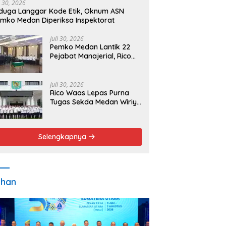
i 30, 2026
duga Langgar Kode Etik, Oknum ASN
mko Medan Diperiksa Inspektorat
Juli 30, 2026
Pemko Medan Lantik 22
Pejabat Manajerial, Rico
Waas Minta Pelayanan
Publik Lebih Cepat dan
Transparan
Juli 30, 2026
Rico Waas Lepas Purna
Tugas Sekda Medan Wiriya
Alrahman, Sebut
Pengabdian Tak Pernah
Berakhir
Selengkapnya
ahan