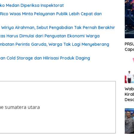
o Medan Diperiksa Inspektorat
 Rico Waas Minta Pelayanan Publik Lebih Cepat dan
Wiriya Alrahman, Sebut Pengabdian Tak Pernah Berakhir
itas Harus Dimulai dari Penguatan Ekonomi Warga
PRSU
batan Perintis Garuda, Warga Tak Lagi Menyeberang
Capa
 Cold Storage dan Hilirisasi Produk Daging
Wabu
Kira
Desa
Peki
ine sumatera utara
Men