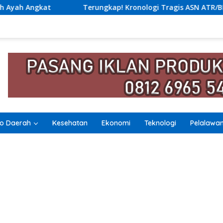
ungkap! Kronologi Tragis ASN ATR/BPN Nias Tewas Lompat dari 
o Daerah
Kesehatan
Ekonomi
Teknologi
Pelalawa