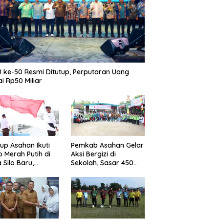
 ke-50 Resmi Ditutup, Perputaran Uang
i Rp50 Miliar
p Asahan Ikuti
Pemkab Asahan Gelar
b Merah Putih di
Aksi Bergizi di
 Silo Baru,
Sekolah, Sasar 450
kan Merdeka
Remaja Putri Cegah
ggema
Stunting