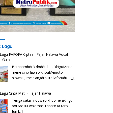
ik Lagu
k Lagu FAFOFA Ciptaan Fajar Halawa Vocal
i Gulo
Bembambörö dödöu he akhiguMene
mene sino lawaö khöuMeinötö
niowalu, mela’angdröi ita laforudu..
[...]
k Lagu Cinta Mati – Fajar Halawa
Tenga sakali nouwao khuo he akhigu
boi taozui wa’omasiTabato ia taroi
furi
[...]