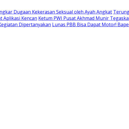
ngkar Dugaan Kekerasan Seksual oleh Ayah Angkat
Terung
t Aplikasi Kencan
Ketum PWI Pusat Akhmad Munir Tegaskan
 Kegiatan Dipertanyakan
Lunas PBB Bisa Dapat Motor! Bap