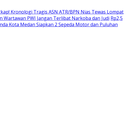
kap! Kronologi Tragis ASN ATR/BPN Nias Tewas Lompat
 Wartawan PWI Jangan Terlibat Narkoba dan Judi
Rp2,5
enda Kota Medan Siapkan 2 Sepeda Motor dan Puluhan