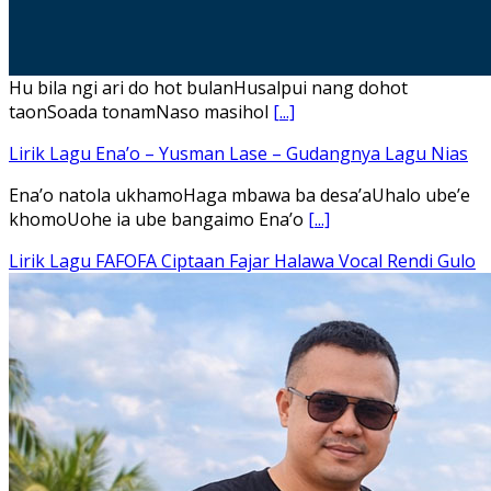
Hu bila ngi ari do hot bulanHusalpui nang dohot
taonSoada tonamNaso masihol
[...]
Lirik Lagu Ena’o – Yusman Lase – Gudangnya Lagu Nias