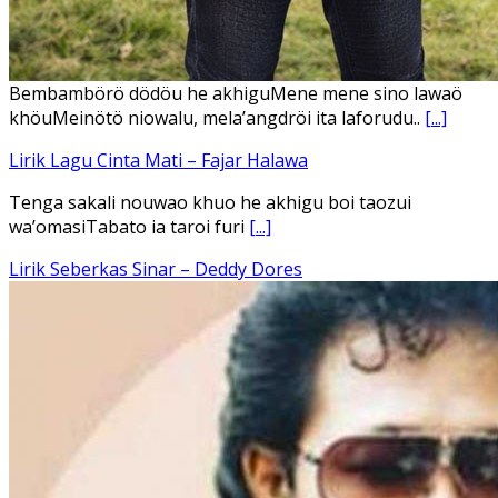
Ena’o natola ukhamoHaga mbawa ba desa’aUhalo ube’e
khomoUohe ia ube bangaimo Ena’o
[...]
Lirik Lagu FAFOFA Ciptaan Fajar Halawa Vocal Rendi Gulo