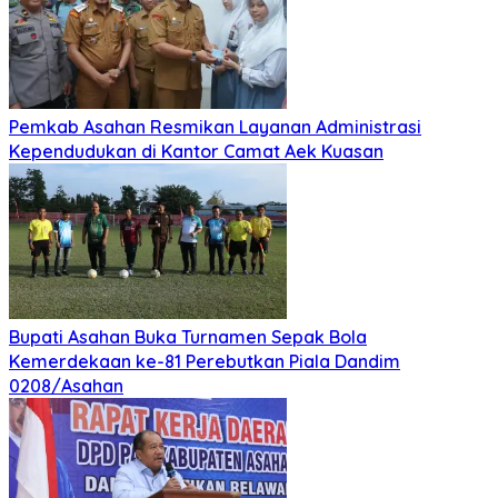
Pemkab Asahan Resmikan Layanan Administrasi
Kependudukan di Kantor Camat Aek Kuasan
Bupati Asahan Buka Turnamen Sepak Bola
Kemerdekaan ke-81 Perebutkan Piala Dandim
0208/Asahan