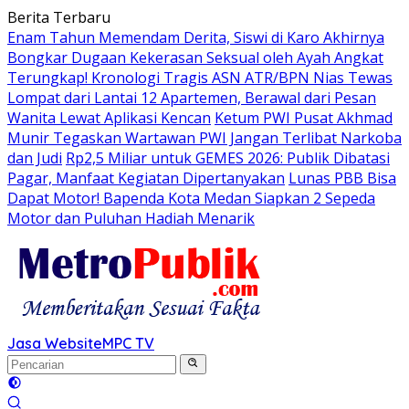
Langsung
Berita Terbaru
ke
Enam Tahun Memendam Derita, Siswi di Karo Akhirnya
konten
Bongkar Dugaan Kekerasan Seksual oleh Ayah Angkat
Terungkap! Kronologi Tragis ASN ATR/BPN Nias Tewas
Lompat dari Lantai 12 Apartemen, Berawal dari Pesan
Wanita Lewat Aplikasi Kencan
Ketum PWI Pusat Akhmad
Munir Tegaskan Wartawan PWI Jangan Terlibat Narkoba
dan Judi
Rp2,5 Miliar untuk GEMES 2026: Publik Dibatasi
Pagar, Manfaat Kegiatan Dipertanyakan
Lunas PBB Bisa
Dapat Motor! Bapenda Kota Medan Siapkan 2 Sepeda
Motor dan Puluhan Hadiah Menarik
Jasa Website
MPC TV