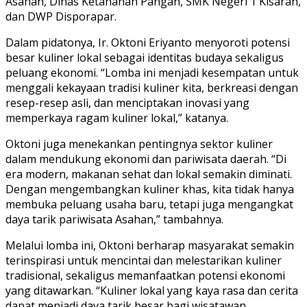
Asahan, Dinas Ketahanan Pangan, SMK Negeri 1 Kisaran,
dan DWP Disporapar.
Dalam pidatonya, Ir. Oktoni Eriyanto menyoroti potensi
besar kuliner lokal sebagai identitas budaya sekaligus
peluang ekonomi. “Lomba ini menjadi kesempatan untuk
menggali kekayaan tradisi kuliner kita, berkreasi dengan
resep-resep asli, dan menciptakan inovasi yang
memperkaya ragam kuliner lokal,” katanya.
Oktoni juga menekankan pentingnya sektor kuliner
dalam mendukung ekonomi dan pariwisata daerah. “Di
era modern, makanan sehat dan lokal semakin diminati.
Dengan mengembangkan kuliner khas, kita tidak hanya
membuka peluang usaha baru, tetapi juga mengangkat
daya tarik pariwisata Asahan,” tambahnya.
Melalui lomba ini, Oktoni berharap masyarakat semakin
terinspirasi untuk mencintai dan melestarikan kuliner
tradisional, sekaligus memanfaatkan potensi ekonomi
yang ditawarkan. “Kuliner lokal yang kaya rasa dan cerita
dapat menjadi daya tarik besar bagi wisatawan,