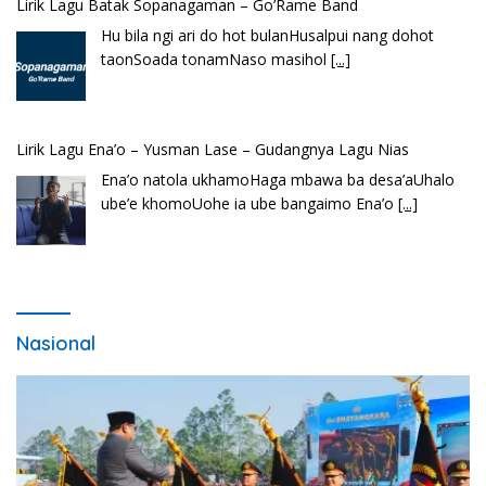
Lirik Lagu Batak Sopanagaman – Go’Rame Band
Hu bila ngi ari do hot bulanHusalpui nang dohot
taonSoada tonamNaso masihol
[...]
Lirik Lagu Ena’o – Yusman Lase – Gudangnya Lagu Nias
Ena’o natola ukhamoHaga mbawa ba desa’aUhalo
ube’e khomoUohe ia ube bangaimo Ena’o
[...]
Nasional