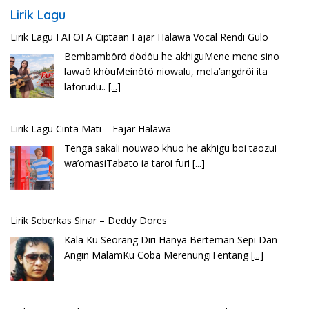
Lirik Lagu
Lirik Lagu FAFOFA Ciptaan Fajar Halawa Vocal Rendi Gulo
Bembambörö dödöu he akhiguMene mene sino
lawaö khöuMeinötö niowalu, mela’angdröi ita
laforudu..
[...]
Lirik Lagu Cinta Mati – Fajar Halawa
Tenga sakali nouwao khuo he akhigu boi taozui
wa’omasiTabato ia taroi furi
[...]
Lirik Seberkas Sinar – Deddy Dores
Kala Ku Seorang Diri Hanya Berteman Sepi Dan
Angin MalamKu Coba MerenungiTentang
[...]