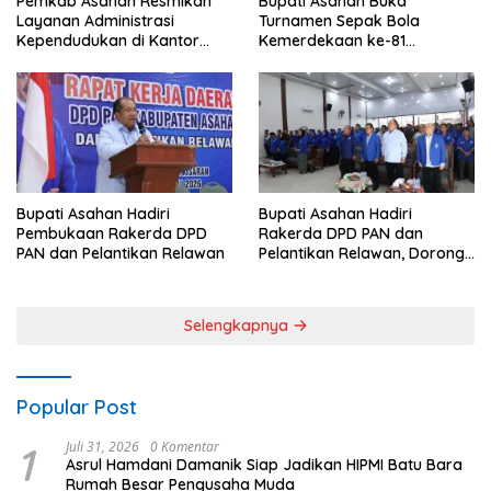
Pemkab Asahan Resmikan
Bupati Asahan Buka
Layanan Administrasi
Turnamen Sepak Bola
Kependudukan di Kantor
Kemerdekaan ke-81
Camat Aek Kuasan
Perebutkan Piala Dandim
0208/Asahan
Bupati Asahan Hadiri
Bupati Asahan Hadiri
Pembukaan Rakerda DPD
Rakerda DPD PAN dan
PAN dan Pelantikan Relawan
Pelantikan Relawan, Dorong
Sinergi untuk Kemajuan
Daerah
Selengkapnya
Popular Post
1
Juli 31, 2026
0 Komentar
Asrul Hamdani Damanik Siap Jadikan HIPMI Batu Bara
Rumah Besar Pengusaha Muda