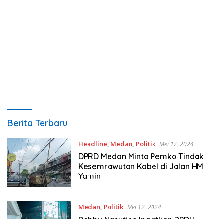
Metropublik.com
Berita Terbaru
Headline
,
Medan
,
Politik
Mei 12, 2024
DPRD Medan Minta Pemko Tindak
Kesemrawutan Kabel di Jalan HM
Yamin
Medan
,
Politik
Mei 12, 2024