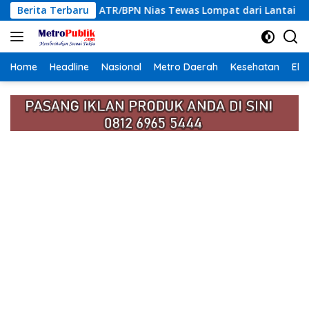
Langsung
s ASN ATR/BPN Nias Tewas Lompat dari Lantai 12 Apartemen, Be
Berita Terbaru
ke
konten
Home
Headline
Nasional
Metro Daerah
Kesehatan
Eko