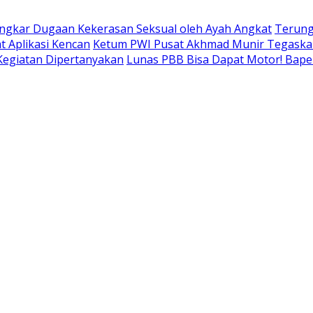
ngkar Dugaan Kekerasan Seksual oleh Ayah Angkat
Terung
t Aplikasi Kencan
Ketum PWI Pusat Akhmad Munir Tegaskan
 Kegiatan Dipertanyakan
Lunas PBB Bisa Dapat Motor! Bap