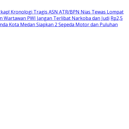
kap! Kronologi Tragis ASN ATR/BPN Nias Tewas Lompat
 Wartawan PWI Jangan Terlibat Narkoba dan Judi
Rp2,5
enda Kota Medan Siapkan 2 Sepeda Motor dan Puluhan