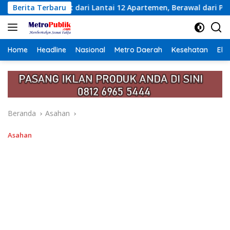
Langsung
Lantai 12 Apartemen, Berawal dari Pesan Wanita Lewat Aplikas
Berita Terbaru
ke
konten
Home
Headline
Nasional
Metro Daerah
Kesehatan
Eko
Beranda
Asahan
Asahan