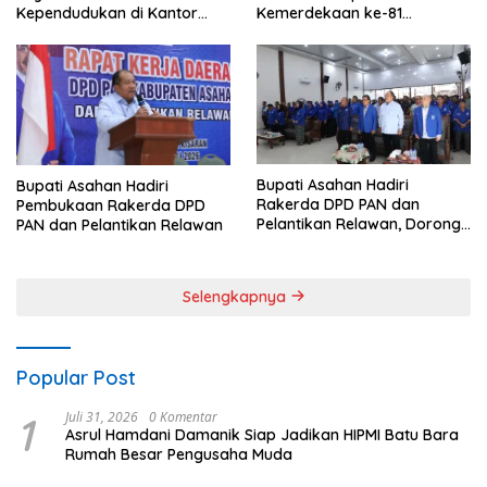
Kependudukan di Kantor
Kemerdekaan ke-81
Camat Aek Kuasan
Perebutkan Piala Dandim
0208/Asahan
Bupati Asahan Hadiri
Bupati Asahan Hadiri
Rakerda DPD PAN dan
Pembukaan Rakerda DPD
Pelantikan Relawan, Dorong
PAN dan Pelantikan Relawan
Sinergi untuk Kemajuan
Daerah
Selengkapnya
Popular Post
1
Juli 31, 2026
0 Komentar
Asrul Hamdani Damanik Siap Jadikan HIPMI Batu Bara
Rumah Besar Pengusaha Muda