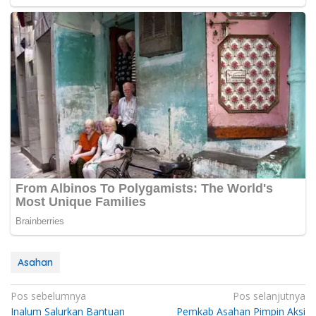
Asahan
Navigasi
Pos sebelumnya
Pos selanjutnya
Inalum Salurkan Bantuan
Pemkab Asahan Pimpin Aksi