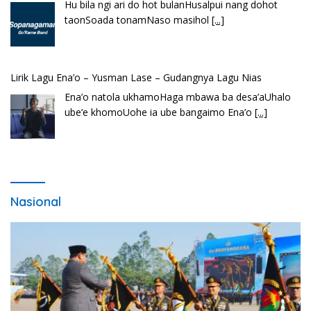
Ena’o natola ukhamoHaga mbawa ba desa’aUhalo
ube’e khomoUohe ia ube bangaimo Ena’o
[...]
Lirik Lagu FAFOFA Ciptaan Fajar Halawa Vocal Rendi Gulo
Bembambörö dödöu he akhiguMene mene sino
lawaö khöuMeinötö niowalu, mela’angdröi ita
laforudu..
[...]
Nasional