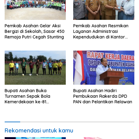
Pemkab Asahan Gelar Aksi
Pemkab Asahan Resmikan
Bergizi di Sekolah, Sasar 450
Layanan Administrasi
Remaja Putri Cegah Stunting
Kependudukan di Kantor
Camat Aek Kuasan
Bupati Asahan Buka
Bupati Asahan Hadiri
Turnamen Sepak Bola
Pembukaan Rakerda DPD
Kemerdekaan ke-81
PAN dan Pelantikan Relawan
Perebutkan Piala Dandim
0208/Asahan
Rekomendasi untuk kamu