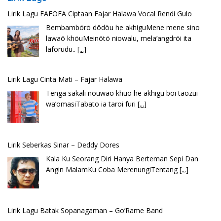
Lirik Lagu Cinta Mati – Fajar Halawa
Tenga sakali nouwao khuo he akhigu boi taozui
wa’omasiTabato ia taroi furi
[...]
Lirik Seberkas Sinar – Deddy Dores
Kala Ku Seorang Diri Hanya Berteman Sepi Dan
Angin MalamKu Coba MerenungiTentang
[...]
Lirik Lagu Batak Sopanagaman – Go’Rame Band
Hu bila ngi ari do hot bulanHusalpui nang dohot
taonSoada tonamNaso masihol
[...]
Lirik Lagu Ena’o – Yusman Lase – Gudangnya Lagu Nias