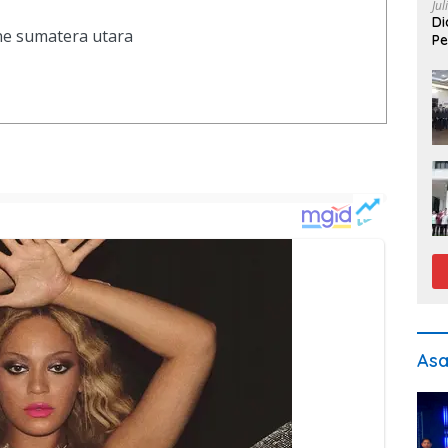
Jul
Di
ine sumatera utara
Pe
As