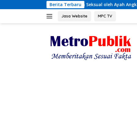
Langsung
Kekerasan Seksual oleh Ayah Angkat
Berita Terbaru
Terungkap! Krono
ke
konten
Jasa Website
MPC TV