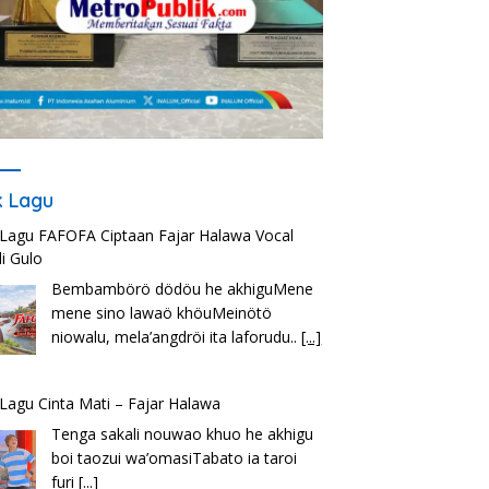
ik Lagu
k Lagu FAFOFA Ciptaan Fajar Halawa Vocal
i Gulo
Bembambörö dödöu he akhiguMene
mene sino lawaö khöuMeinötö
niowalu, mela’angdröi ita laforudu..
[...]
k Lagu Cinta Mati – Fajar Halawa
Tenga sakali nouwao khuo he akhigu
boi taozui wa’omasiTabato ia taroi
furi
[...]