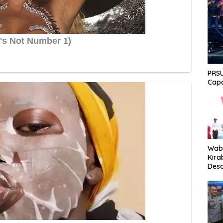
PRSU
Capa
Wabu
Kira
Desa
Peki
Men