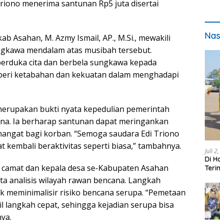
 Triono menerima santunan Rp5 juta disertai
Nas
b Asahan, M. Azmy Ismail, AP., M.Si., mewakili
gkawa mendalam atas musibah tersebut.
erduka cita dan berbela sungkawa kepada
iberi ketabahan dan kekuatan dalam menghadapi
erupakan bukti nyata kepedulian pemerintah
na. Ia berharap santunan dapat meringankan
angat bagi korban. “Semoga saudara Edi Triono
at kembali beraktivitas seperti biasa,” tambahnya.
Juli 2
Di H
n camat dan kepala desa se-Kabupaten Asahan
Teri
pada
a analisis wilayah rawan bencana. Langkah
tuk meminimalisir risiko bencana serupa. “Pemetaan
 langkah cepat, sehingga kejadian serupa bisa
ya.