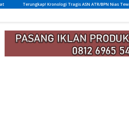
logi Tragis ASN ATR/BPN Nias Tewas Lompat dari Lantai 12 Apa