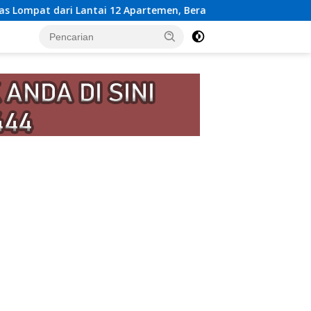
rtemen, Berawal dari Pesan Wanita Lewat Aplikasi Kencan