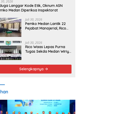
i 30, 2026
duga Langgar Kode Etik, Oknum ASN
mko Medan Diperiksa Inspektorat
Juli 30, 2026
Pemko Medan Lantik 22
Pejabat Manajerial, Rico
Waas Minta Pelayanan
Publik Lebih Cepat dan
Transparan
Juli 30, 2026
Rico Waas Lepas Purna
Tugas Sekda Medan Wiriya
Alrahman, Sebut
Pengabdian Tak Pernah
Berakhir
Selengkapnya
ahan