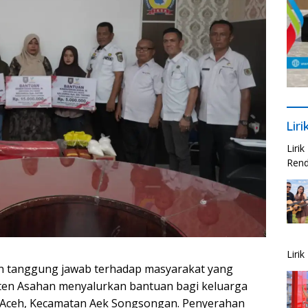
Lir
Liri
Rend
Liri
an tanggung jawab terhadap masyarakat yang
ten Asahan menyalurkan bantuan bagi keluarga
i Aceh, Kecamatan Aek Songsongan. Penyerahan