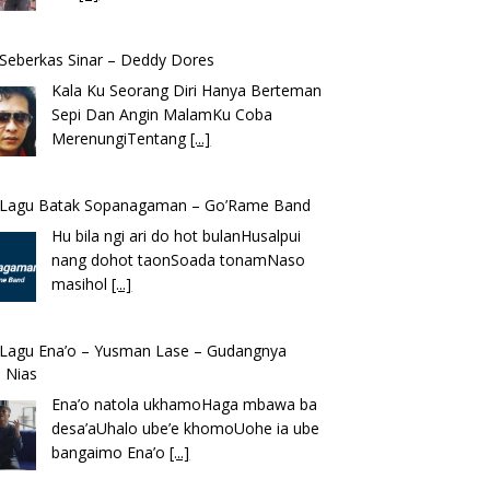
k Seberkas Sinar – Deddy Dores
Kala Ku Seorang Diri Hanya Berteman
Sepi Dan Angin MalamKu Coba
MerenungiTentang
[...]
k Lagu Batak Sopanagaman – Go’Rame Band
Hu bila ngi ari do hot bulanHusalpui
nang dohot taonSoada tonamNaso
masihol
[...]
k Lagu Ena’o – Yusman Lase – Gudangnya
 Nias
Ena’o natola ukhamoHaga mbawa ba
desa’aUhalo ube’e khomoUohe ia ube
bangaimo Ena’o
[...]