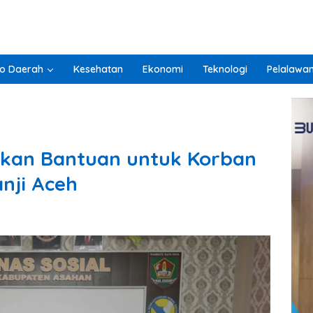
o Daerah
Kesehatan
Ekonomi
Teknologi
Pelalawa
kan Bantuan untuk Korban
nji Aceh