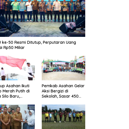
 ke-50 Resmi Ditutup, Perputaran Uang
i Rp50 Miliar
p Asahan Ikuti
Pemkab Asahan Gelar
b Merah Putih di
Aksi Bergizi di
 Silo Baru,
Sekolah, Sasar 450
kan Merdeka
Remaja Putri Cegah
ggema
Stunting