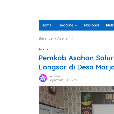
Home
Headline
Nasional
Metr
Beranda
Asahan
Asahan
Pemkab Asahan Salur
Longsor di Desa Marja
Redaksi
September 25, 2025