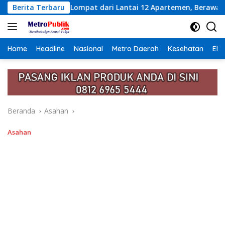
Langsung
dari Lantai 12 Apartemen, Berawal dari Pesan Wanita Lewat Ap
Berita Terbaru
ke
konten
Home
Headline
Nasional
Metro Daerah
Kesehatan
Eko
Beranda
Asahan
Asahan