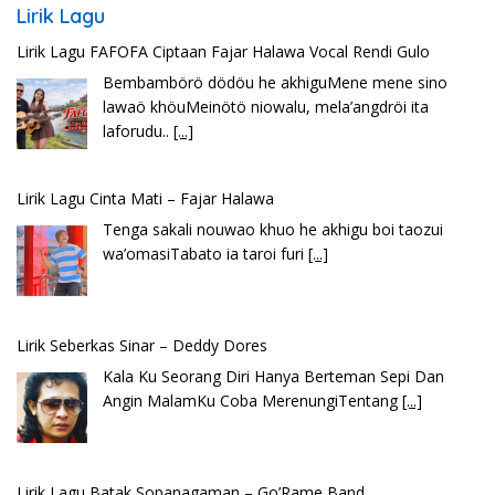
Lirik Lagu
Lirik Lagu Cinta Mati – Fajar Halawa
Tenga sakali nouwao khuo he akhigu boi taozui
wa’omasiTabato ia taroi furi
[...]
Lirik Seberkas Sinar – Deddy Dores
Kala Ku Seorang Diri Hanya Berteman Sepi Dan
Angin MalamKu Coba MerenungiTentang
[...]
Lirik Lagu Batak Sopanagaman – Go’Rame Band
Hu bila ngi ari do hot bulanHusalpui nang dohot
taonSoada tonamNaso masihol
[...]
Lirik Lagu Ena’o – Yusman Lase – Gudangnya Lagu Nias