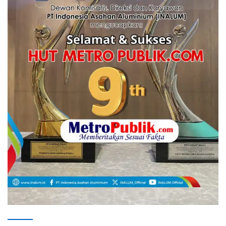
Lirik Lagu FAFOFA Ciptaan Fajar Halawa Vocal Rendi Gulo
Bembambörö dödöu he akhiguMene mene sino
lawaö khöuMeinötö niowalu, mela’angdröi ita
laforudu..
[...]