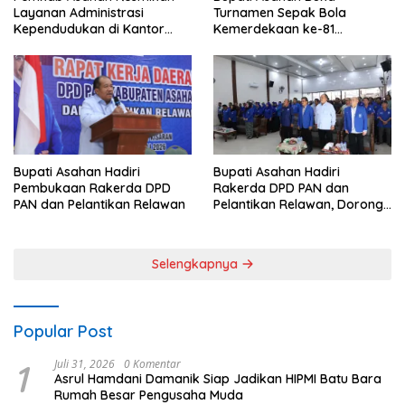
Layanan Administrasi
Turnamen Sepak Bola
Kependudukan di Kantor
Kemerdekaan ke-81
Camat Aek Kuasan
Perebutkan Piala Dandim
0208/Asahan
Bupati Asahan Hadiri
Bupati Asahan Hadiri
Rakerda DPD PAN dan
Pembukaan Rakerda DPD
Pelantikan Relawan, Dorong
PAN dan Pelantikan Relawan
Sinergi untuk Kemajuan
Daerah
Selengkapnya
Popular Post
1
Juli 31, 2026
0 Komentar
Asrul Hamdani Damanik Siap Jadikan HIPMI Batu Bara
Rumah Besar Pengusaha Muda