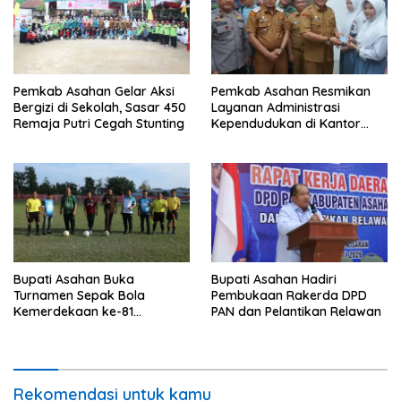
Pemkab Asahan Gelar Aksi
Pemkab Asahan Resmikan
Bergizi di Sekolah, Sasar 450
Layanan Administrasi
Remaja Putri Cegah Stunting
Kependudukan di Kantor
Camat Aek Kuasan
Bupati Asahan Buka
Bupati Asahan Hadiri
Turnamen Sepak Bola
Pembukaan Rakerda DPD
Kemerdekaan ke-81
PAN dan Pelantikan Relawan
Perebutkan Piala Dandim
0208/Asahan
Rekomendasi untuk kamu