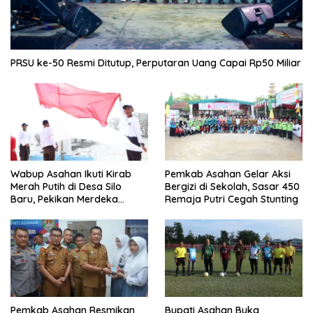
PRSU ke-50 Resmi Ditutup, Perputaran Uang Capai Rp50 Miliar
Wabup Asahan Ikuti Kirab
Pemkab Asahan Gelar Aksi
Merah Putih di Desa Silo
Bergizi di Sekolah, Sasar 450
Baru, Pekikan Merdeka
Remaja Putri Cegah Stunting
Menggema
Pemkab Asahan Resmikan
Bupati Asahan Buka